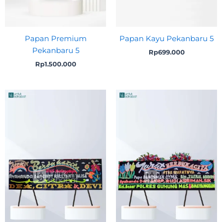
Papan Premium
Papan Kayu Pekanbaru 5
Pekanbaru 5
Rp
699.000
Rp
1.500.000
Original
Curr
price
price
was:
is:
Rp750.000.
Rp72