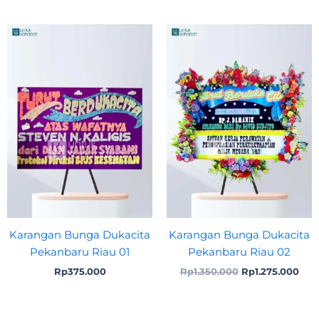
Original
Cur
price
pric
was:
is:
Rp1.350.000.
Rp1.
Karangan Bunga Dukacita
Karangan Bunga Dukacita
Pekanbaru Riau 01
Pekanbaru Riau 02
Rp
375.000
Rp
1.350.000
Rp
1.275.000