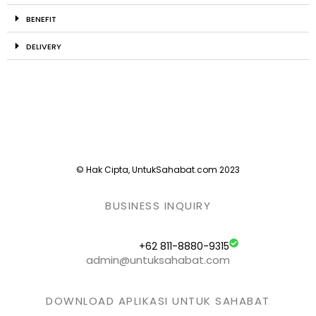
BENEFIT
DELIVERY
© Hak Cipta, UntukSahabat.com 2023
BUSINESS INQUIRY
+62 811-8880-9315
admin@untuksahabat.com
DOWNLOAD APLIKASI UNTUK SAHABAT