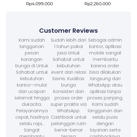
Rp
4.099.000
Rp
2.260.000
Customer Reviews
Kami sudah
Sudah lebih dari
Sebagai admin
langganan
1 tahun pakai
kantor, aplikasi
pesan
jasa Untuk
mobile sangat
karangan
Sahabat untuk
membantu
bunga di Untuk
kebutuhan
karena order
Sahabat untuk
event dan relasi
bisa dilakukan
kebutuhan
bisnis. Kualitas
langsung dari
kantor—mulai
bunga
WhatsApp atau
dari ucapan
konsisten dan
aplikasi tanpa
selamat hingga
proses order
proses panjang.
dukacita.
super praktis via
Kami sudah
Pelayanannya
WhatsApp.
langganan dan
cepat, hasilnya
Cashback untuk
selalu puas
selalu rapi, .
pelanggan rutin
dengan
Sangat
benar-benar
layanan serta
membantu
terasa
cashbacknya.