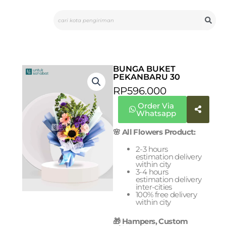
Skip
Search
to
content
BUNGA BUKET
PEKANBARU 30
RP
596.000
Order Via
Whatsapp
🌸 All Flowers Product:
2-3 hours
estimation delivery
within city
3-4 hours
estimation delivery
inter-cities
100% free delivery
within city
🎁 Hampers, Custom