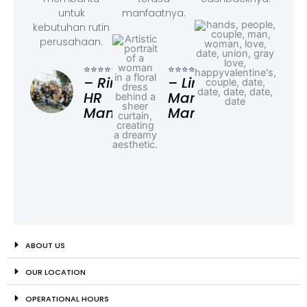
untuk
manfaatnya.
kebutuhan rutin
perusahaan.
⭐⭐⭐
– F
⭐⭐⭐⭐⭐
⭐⭐⭐⭐⭐
Ad
– Rina,
– Linda,
HR
Marketing
Manager
Manager
ABOUT US
OUR LOCATION
OPERATIONAL HOURS