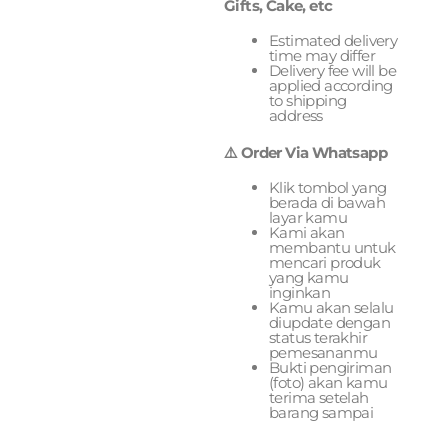
Gifts, Cake, etc
Estimated delivery
time may differ
Delivery fee will be
applied according
to shipping
address
⚠️ Order Via Whatsapp
Klik tombol yang
berada di bawah
layar kamu
Kami akan
membantu untuk
mencari produk
yang kamu
inginkan
Kamu akan selalu
diupdate dengan
status terakhir
pemesananmu
Bukti pengiriman
(foto) akan kamu
terima setelah
barang sampai