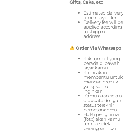
Gifts, Cake, etc
Estimated delivery
time may differ
Delivery fee will be
applied according
to shipping
address
Order Via Whatsapp
Klik tombol yang
berada di bawah
layar kamu
Kami akan
membantu untuk
mencari produk
yang kamu
inginkan
Kamu akan selalu
diupdate dengan
status terakhir
pemesananmu
Bukti pengiriman
(foto) akan kamu
terima setelah
barang sampai