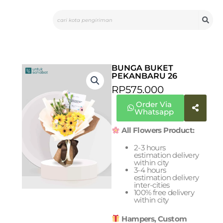
Skip
Search
to
content
BUNGA BUKET
PEKANBARU 26
RP
575.000
Order Via
Whatsapp
All Flowers Product:
2-3 hours
estimation delivery
within city
3-4 hours
estimation delivery
inter-cities
100% free delivery
within city
Hampers, Custom