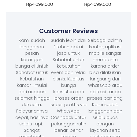
Rp
4.099.000
Rp
4.099.000
Customer Reviews
Kami sudah
Sudah lebih dari
Sebagai admin
langganan
1 tahun pakai
kantor, aplikasi
pesan
jasa Untuk
mobile sangat
karangan
Sahabat untuk
membantu
bunga di Untuk
kebutuhan
karena order
Sahabat untuk
event dan relasi
bisa dilakukan
kebutuhan
bisnis. Kualitas
langsung dari
kantor—mulai
bunga
WhatsApp atau
dari ucapan
konsisten dan
aplikasi tanpa
selamat hingga
proses order
proses panjang.
dukacita.
super praktis via
Kami sudah
Pelayanannya
WhatsApp.
langganan dan
cepat, hasilnya
Cashback untuk
selalu puas
selalu rapi, .
pelanggan rutin
dengan
Sangat
benar-benar
layanan serta
membantu
terasa
cashbacknya.