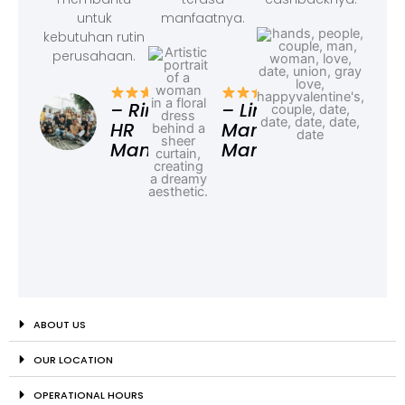
untuk
manfaatnya.
kebutuhan rutin
perusahaan.
– F
Ad
– Rina,
– Linda,
HR
Marketing
Manager
Manager
ABOUT US
OUR LOCATION
OPERATIONAL HOURS