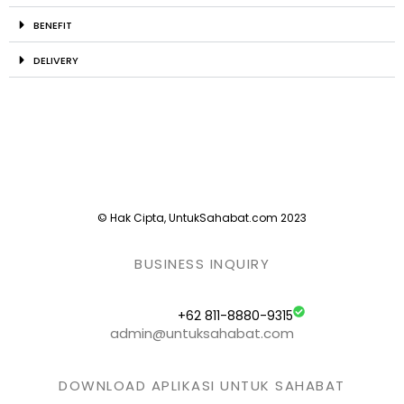
BENEFIT
DELIVERY
© Hak Cipta, UntukSahabat.com 2023
BUSINESS INQUIRY
+62 811-8880-9315
admin@untuksahabat.com
DOWNLOAD APLIKASI UNTUK SAHABAT