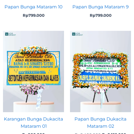
Papan Bunga Mataram 10
Papan Bunga Mataram 9
Rp
799.000
Rp
799.000
Original
Cur
price
pri
was:
is:
Rp2.400.000.
Rp2
Karangan Bunga Dukacita
Papan Bunga Dukacita
Mataram 01
Mataram 02