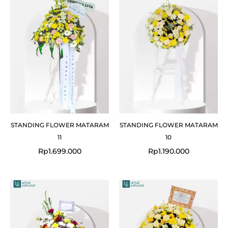
STANDING FLOWER MATARAM
STANDING FLOWER MATARAM
11
10
Rp
1.699.000
Rp
1.190.000
Original
Current
Original
Cur
price
price
price
pri
was:
is:
was:
is:
Rp2.380.000.
Rp2.100.000.
Rp2.210.000.
Rp1