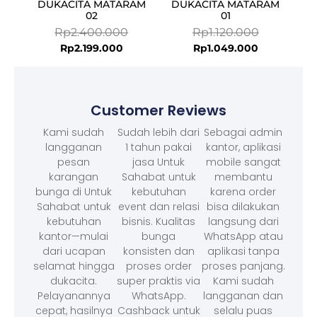
DUKACITA MATARAM
DUKACITA MATARAM
02
01
Rp
2.400.000
Rp
1.120.000
Rp
2.199.000
Rp
1.049.000
Customer Reviews
Kami sudah
Sudah lebih dari
Sebagai admin
langganan
1 tahun pakai
kantor, aplikasi
pesan
jasa Untuk
mobile sangat
karangan
Sahabat untuk
membantu
bunga di Untuk
kebutuhan
karena order
Sahabat untuk
event dan relasi
bisa dilakukan
kebutuhan
bisnis. Kualitas
langsung dari
kantor—mulai
bunga
WhatsApp atau
dari ucapan
konsisten dan
aplikasi tanpa
selamat hingga
proses order
proses panjang.
dukacita.
super praktis via
Kami sudah
Pelayanannya
WhatsApp.
langganan dan
cepat, hasilnya
Cashback untuk
selalu puas