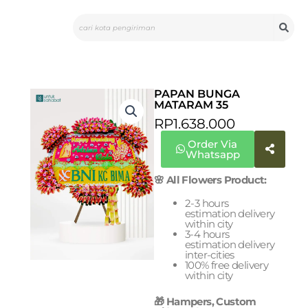
Skip
Search
to
content
PAPAN BUNGA
MATARAM 35
RP
1.638.000
Order Via
Whatsapp
🌸 All Flowers Product:
2-3 hours
estimation delivery
within city
3-4 hours
estimation delivery
inter-cities
100% free delivery
within city
🎁 Hampers, Custom