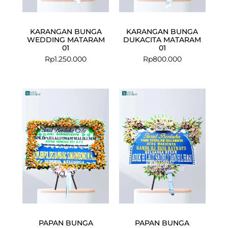
KARANGAN BUNGA
KARANGAN BUNGA
WEDDING MATARAM
DUKACITA MATARAM
01
01
Rp
1.250.000
Rp
800.000
Current
Original
Current
Original
price
price
price
price
is:
was:
is:
was:
Rp2.199.000.
Rp2.400.000.
Rp1.049.000
Rp1.120.000.
PAPAN BUNGA
PAPAN BUNGA