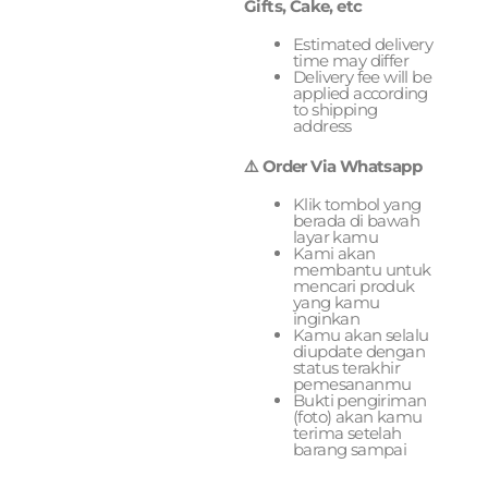
Gifts, Cake, etc
Estimated delivery
time may differ
Delivery fee will be
applied according
to shipping
address
⚠️ Order Via Whatsapp
Klik tombol yang
berada di bawah
layar kamu
Kami akan
membantu untuk
mencari produk
yang kamu
inginkan
Kamu akan selalu
diupdate dengan
status terakhir
pemesananmu
Bukti pengiriman
(foto) akan kamu
terima setelah
barang sampai