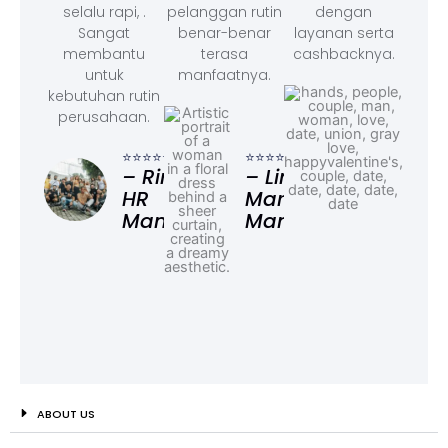
selalu rapi, .
pelanggan rutin
dengan
Sangat
benar-benar
layanan serta
membantu
terasa
cashbacknya.
untuk
manfaatnya.
kebutuhan rutin
perusahaan.
⭐⭐⭐
– F
⭐⭐⭐⭐⭐
⭐⭐⭐⭐⭐
Ad
– Rina,
– Linda,
HR
Marketing
Manager
Manager
ABOUT US