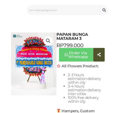
Skip
Search
to
content
PAPAN BUNGA
MATARAM 3
RP
799.000
Order Via
Whatsapp
All Flowers Product:
2-3 hours
estimation delivery
within city
3-4 hours
estimation delivery
inter-cities
100% free delivery
within city
Hampers, Custom