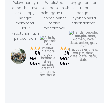
Pelayanannya
WhatsApp.
langganan dan
cepat, hasilnya
Cashback untuk
selalu puas
selalu rapi, .
pelanggan rutin
dengan
Sangat
benar-benar
layanan serta
membantu
terasa
cashbacknya.
untuk
manfaatnya.
kebutuhan rutin
perusahaan.
– F
Ad
– Rina,
– Linda,
HR
Marketing
Manager
Manager