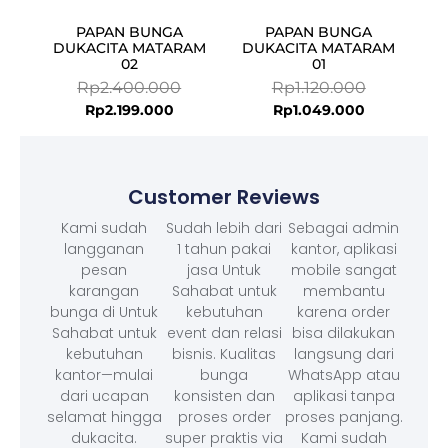
PAPAN BUNGA
PAPAN BUNGA
DUKACITA MATARAM
DUKACITA MATARAM
02
01
Rp
2.400.000
Rp
1.120.000
Rp
2.199.000
Rp
1.049.000
Customer Reviews
Kami sudah
Sudah lebih dari
Sebagai admin
langganan
1 tahun pakai
kantor, aplikasi
pesan
jasa Untuk
mobile sangat
karangan
Sahabat untuk
membantu
bunga di Untuk
kebutuhan
karena order
Sahabat untuk
event dan relasi
bisa dilakukan
kebutuhan
bisnis. Kualitas
langsung dari
kantor—mulai
bunga
WhatsApp atau
dari ucapan
konsisten dan
aplikasi tanpa
selamat hingga
proses order
proses panjang.
dukacita.
super praktis via
Kami sudah