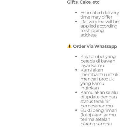
Gifts, Cake, etc
Estimated delivery
time may differ
Delivery fee will be
applied according
to shipping
address
Order Via Whatsapp
Klik tombol yang
berada di bawah
layar kamu
Kami akan
membantu untuk
mencari produk
yang kamu
inginkan
Kamu akan selalu
diupdate dengan
status terakhir
pemesananmu
Bukti pengiriman
(foto) akan kamu
terima setelah
barang sampai