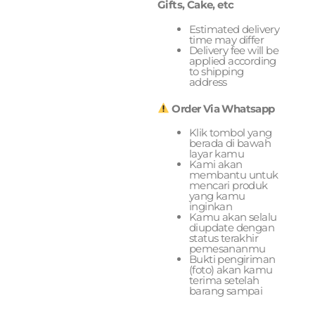
Gifts, Cake, etc
Estimated delivery
time may differ
Delivery fee will be
applied according
to shipping
address
Order Via Whatsapp
Klik tombol yang
berada di bawah
layar kamu
Kami akan
membantu untuk
mencari produk
yang kamu
inginkan
Kamu akan selalu
diupdate dengan
status terakhir
pemesananmu
Bukti pengiriman
(foto) akan kamu
terima setelah
barang sampai