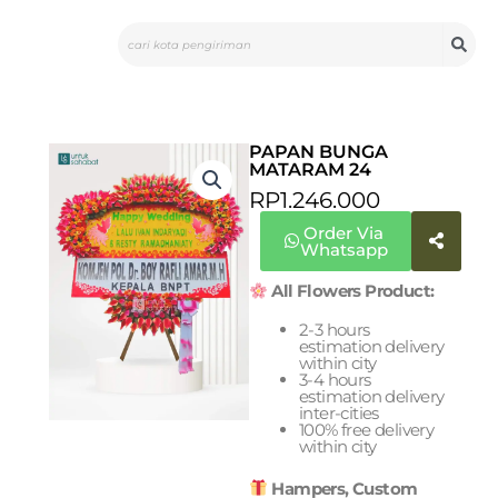
Skip
Search
to
content
PAPAN BUNGA
MATARAM 24
RP
1.246.000
Order Via
Whatsapp
All Flowers Product:
2-3 hours
estimation delivery
within city
3-4 hours
estimation delivery
inter-cities
100% free delivery
within city
Hampers, Custom