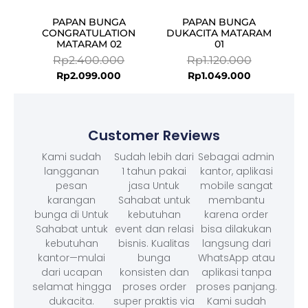
PAPAN BUNGA
PAPAN BUNGA
CONGRATULATION
DUKACITA MATARAM
MATARAM 02
01
Rp
2.400.000
Rp
1.120.000
Rp
2.099.000
Rp
1.049.000
Customer Reviews
Kami sudah
Sudah lebih dari
Sebagai admin
langganan
1 tahun pakai
kantor, aplikasi
pesan
jasa Untuk
mobile sangat
karangan
Sahabat untuk
membantu
bunga di Untuk
kebutuhan
karena order
Sahabat untuk
event dan relasi
bisa dilakukan
kebutuhan
bisnis. Kualitas
langsung dari
kantor—mulai
bunga
WhatsApp atau
dari ucapan
konsisten dan
aplikasi tanpa
selamat hingga
proses order
proses panjang.
dukacita.
super praktis via
Kami sudah