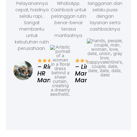
Pelayanannya
WhatsApp.
langganan dan
cepat, hasilnya
Cashback untuk
selalu puas
selalu rapi, .
pelanggan rutin
dengan
Sangat
benar-benar
layanan serta
membantu
terasa
cashbacknya.
untuk
manfaatnya.
kebutuhan rutin
perusahaan.
– F
Ad
– Rina,
– Linda,
HR
Marketing
Manager
Manager