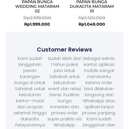
PAPAN BUNGA
PAPAN BUNGA
WEDDING MATARAM
DUKACITA MATARAM
02
01
Rp
2.199.000
Rp
1.120.000
Rp
1.999.000
Rp
1.049.000
Customer Reviews
Kami sudah
Sudah lebih dari
Sebagai admin
langganan
1 tahun pakai
kantor, aplikasi
pesan
jasa Untuk
mobile sangat
karangan
Sahabat untuk
membantu
bunga di Untuk
kebutuhan
karena order
Sahabat untuk
event dan relasi
bisa dilakukan
kebutuhan
bisnis. Kualitas
langsung dari
kantor—mulai
bunga
WhatsApp atau
dari ucapan
konsisten dan
aplikasi tanpa
selamat hingga
proses order
proses panjang.
dukacita.
super praktis via
Kami sudah
Pelayanannya
WhatsApp.
langganan dan