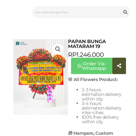
Skip
Search
to
content
PAPAN BUNGA
MATARAM 19
RP
1.246.000
Order Via
Whatsapp
🌸 All Flowers Product:
2-3 hours
estimation delivery
within city
3-4 hours
estimation delivery
inter-cities
100% free delivery
within city
🎁 Hampers, Custom