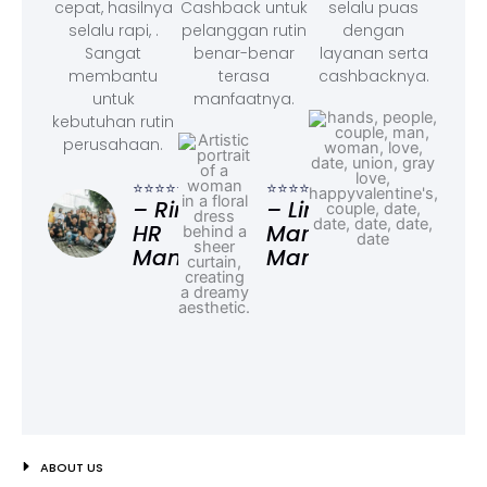
cepat, hasilnya
Cashback untuk
selalu puas
selalu rapi, .
pelanggan rutin
dengan
Sangat
benar-benar
layanan serta
membantu
terasa
cashbacknya.
untuk
manfaatnya.
kebutuhan rutin
perusahaan.
⭐⭐⭐
– F
⭐⭐⭐⭐⭐
⭐⭐⭐⭐⭐
Ad
– Rina,
– Linda,
HR
Marketing
Manager
Manager
ABOUT US