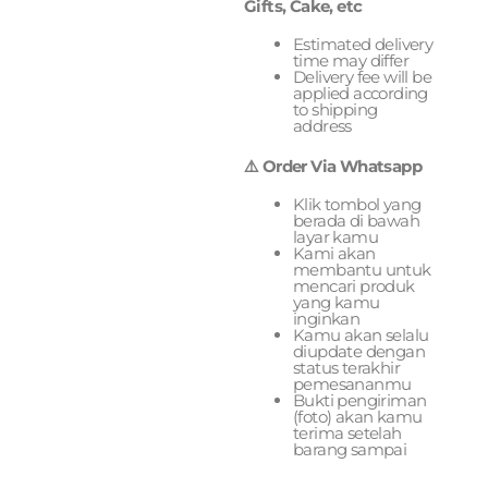
Gifts, Cake, etc
Estimated delivery
time may differ
Delivery fee will be
applied according
to shipping
address
⚠️ Order Via Whatsapp
Klik tombol yang
berada di bawah
layar kamu
Kami akan
membantu untuk
mencari produk
yang kamu
inginkan
Kamu akan selalu
diupdate dengan
status terakhir
pemesananmu
Bukti pengiriman
(foto) akan kamu
terima setelah
barang sampai