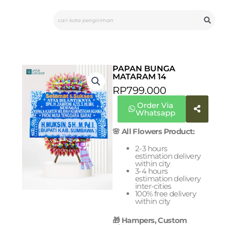
Skip
Search
to
content
PAPAN BUNGA
MATARAM 14
RP
799.000
Order Via
Whatsapp
🌸 All Flowers Product:
2-3 hours
estimation delivery
within city
3-4 hours
estimation delivery
inter-cities
100% free delivery
within city
🎁 Hampers, Custom