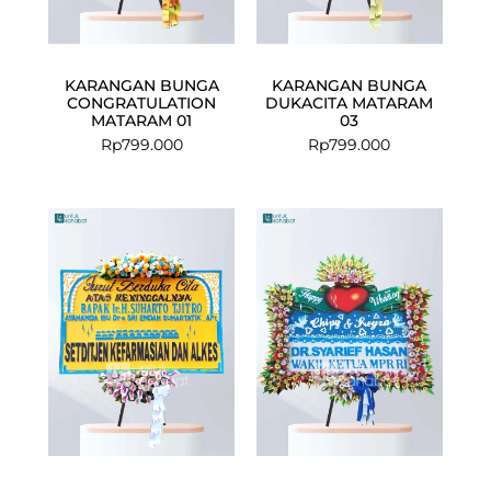
KARANGAN BUNGA
KARANGAN BUNGA
CONGRATULATION
DUKACITA MATARAM
MATARAM 01
03
Rp
799.000
Rp
799.000
Current
Original
price
price
is:
was:
Rp1.999.000
Rp2.199.000