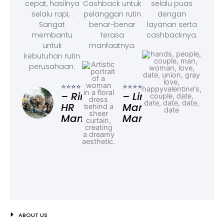
cepat, hasilnya
Cashback untuk
selalu puas
selalu rapi, .
pelanggan rutin
dengan
Sangat
benar-benar
layanan serta
membantu
terasa
cashbacknya.
untuk
manfaatnya.
kebutuhan rutin
perusahaan.
⭐⭐⭐
– F
⭐⭐⭐⭐⭐
⭐⭐⭐⭐⭐
Ad
– Rina,
– Linda,
HR
Marketing
Manager
Manager
ABOUT US