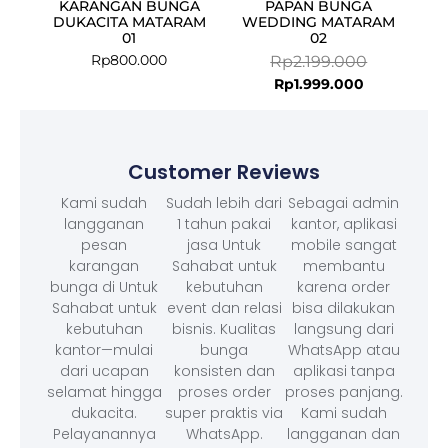
KARANGAN BUNGA
PAPAN BUNGA
DUKACITA MATARAM
WEDDING MATARAM
01
02
Rp
800.000
Rp
2.199.000
Rp
1.999.000
Customer Reviews
Kami sudah
Sudah lebih dari
Sebagai admin
langganan
1 tahun pakai
kantor, aplikasi
pesan
jasa Untuk
mobile sangat
karangan
Sahabat untuk
membantu
bunga di Untuk
kebutuhan
karena order
Sahabat untuk
event dan relasi
bisa dilakukan
kebutuhan
bisnis. Kualitas
langsung dari
kantor—mulai
bunga
WhatsApp atau
dari ucapan
konsisten dan
aplikasi tanpa
selamat hingga
proses order
proses panjang.
dukacita.
super praktis via
Kami sudah
Pelayanannya
WhatsApp.
langganan dan