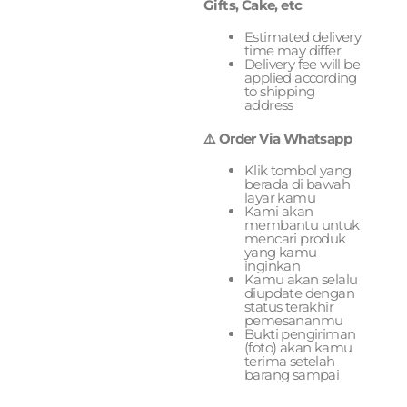
Gifts, Cake, etc
Estimated delivery
time may differ
Delivery fee will be
applied according
to shipping
address
⚠️ Order Via Whatsapp
Klik tombol yang
berada di bawah
layar kamu
Kami akan
membantu untuk
mencari produk
yang kamu
inginkan
Kamu akan selalu
diupdate dengan
status terakhir
pemesananmu
Bukti pengiriman
(foto) akan kamu
terima setelah
barang sampai