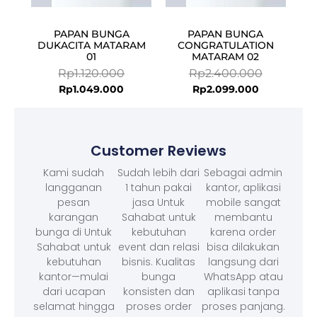
PAPAN BUNGA
PAPAN BUNGA
DUKACITA MATARAM
CONGRATULATION
01
MATARAM 02
Rp
1.120.000
Rp
2.400.000
Rp
1.049.000
Rp
2.099.000
Customer Reviews
Kami sudah
Sudah lebih dari
Sebagai admin
langganan
1 tahun pakai
kantor, aplikasi
pesan
jasa Untuk
mobile sangat
karangan
Sahabat untuk
membantu
bunga di Untuk
kebutuhan
karena order
Sahabat untuk
event dan relasi
bisa dilakukan
kebutuhan
bisnis. Kualitas
langsung dari
kantor—mulai
bunga
WhatsApp atau
dari ucapan
konsisten dan
aplikasi tanpa
selamat hingga
proses order
proses panjang.