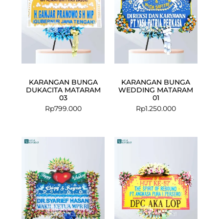
KARANGAN BUNGA
KARANGAN BUNGA
DUKACITA MATARAM
WEDDING MATARAM
03
01
Rp
799.000
Rp
1.250.000
Current
Original
Current
Original
price
price
price
price
is:
was:
is:
was:
Rp1.999.000.
Rp2.199.000.
Rp1.099.000
Rp1.150.000.