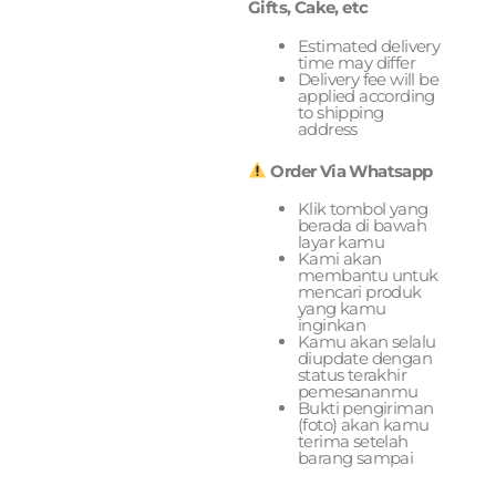
Gifts, Cake, etc
Estimated delivery
time may differ
Delivery fee will be
applied according
to shipping
address
Order Via Whatsapp
Klik tombol yang
berada di bawah
layar kamu
Kami akan
membantu untuk
mencari produk
yang kamu
inginkan
Kamu akan selalu
diupdate dengan
status terakhir
pemesananmu
Bukti pengiriman
(foto) akan kamu
terima setelah
barang sampai