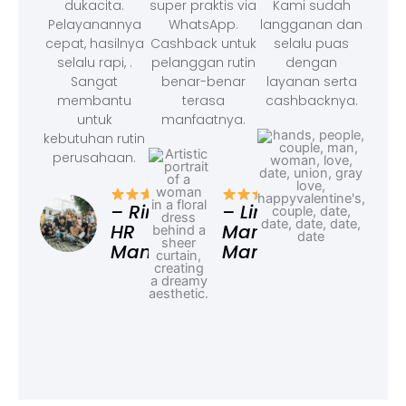
dukacita.
super praktis via
Kami sudah
Pelayanannya
WhatsApp.
langganan dan
cepat, hasilnya
Cashback untuk
selalu puas
selalu rapi, .
pelanggan rutin
dengan
Sangat
benar-benar
layanan serta
membantu
terasa
cashbacknya.
untuk
manfaatnya.
kebutuhan rutin
perusahaan.
– F
Ad
– Rina,
– Linda,
HR
Marketing
Manager
Manager