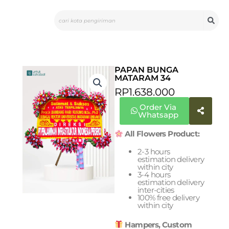
Skip
Search
to
content
PAPAN BUNGA
MATARAM 34
RP
1.638.000
Order Via
Whatsapp
All Flowers Product:
2-3 hours
estimation delivery
within city
3-4 hours
estimation delivery
inter-cities
100% free delivery
within city
Hampers, Custom