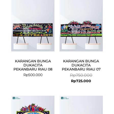
price
price
is:
was:
Rp725.000.
Rp750.000.
KARANGAN BUNGA
KARANGAN BUNGA
DUKACITA
DUKACITA
PEKANBARU RIAU 08
PEKANBARU RIAU 07
Rp
500.000
Rp
750.000
Rp
725.000