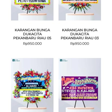
KARANGAN BUNGA
KARANGAN BUNGA
DUKACITA
DUKACITA
PEKANBARU RIAU 05
PEKANBARU RIAU 03
Rp
950.000
Rp
950.000
Current
Original
price
price
is:
was:
Rp1.275.000.
Rp1.350.000.