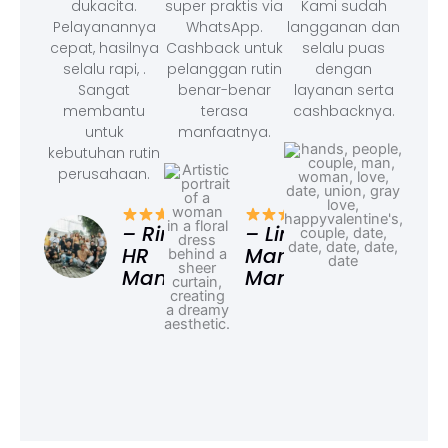
dukacita.
super praktis via
Kami sudah
Pelayanannya
WhatsApp.
langganan dan
cepat, hasilnya
Cashback untuk
selalu puas
selalu rapi, .
pelanggan rutin
dengan
Sangat
benar-benar
layanan serta
membantu
terasa
cashbacknya.
untuk
manfaatnya.
kebutuhan rutin
perusahaan.
– F
Ad
– Rina,
– Linda,
HR
Marketing
Manager
Manager