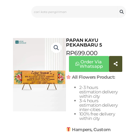
Skip
Search
to
content
PAPAN KAYU
PEKANBARU 5
RP
699.000
Order Via
Whatsapp
All Flowers Product:
2-3 hours
estimation delivery
within city
3-4 hours
estimation delivery
inter-cities
100% free delivery
within city
Hampers, Custom