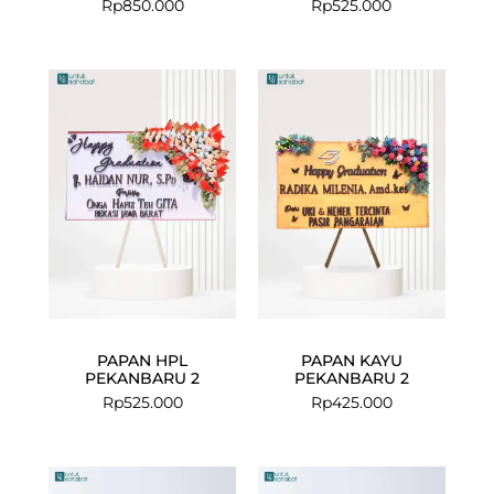
Rp
850.000
Rp
525.000
PAPAN HPL
PAPAN KAYU
PEKANBARU 2
PEKANBARU 2
Rp
525.000
Rp
425.000
Current
Original