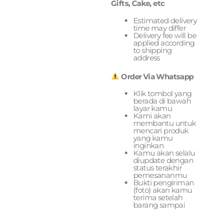
Gifts, Cake, etc
Estimated delivery
time may differ
Delivery fee will be
applied according
to shipping
address
Order Via Whatsapp
Klik tombol yang
berada di bawah
layar kamu
Kami akan
membantu untuk
mencari produk
yang kamu
inginkan
Kamu akan selalu
diupdate dengan
status terakhir
pemesananmu
Bukti pengiriman
(foto) akan kamu
terima setelah
barang sampai