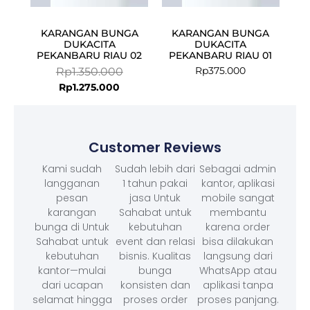
KARANGAN BUNGA
KARANGAN BUNGA
DUKACITA
DUKACITA
PEKANBARU RIAU 02
PEKANBARU RIAU 01
Rp
375.000
Rp
1.350.000
Rp
1.275.000
Customer Reviews
Kami sudah
Sudah lebih dari
Sebagai admin
langganan
1 tahun pakai
kantor, aplikasi
pesan
jasa Untuk
mobile sangat
karangan
Sahabat untuk
membantu
bunga di Untuk
kebutuhan
karena order
Sahabat untuk
event dan relasi
bisa dilakukan
kebutuhan
bisnis. Kualitas
langsung dari
kantor—mulai
bunga
WhatsApp atau
dari ucapan
konsisten dan
aplikasi tanpa
selamat hingga
proses order
proses panjang.