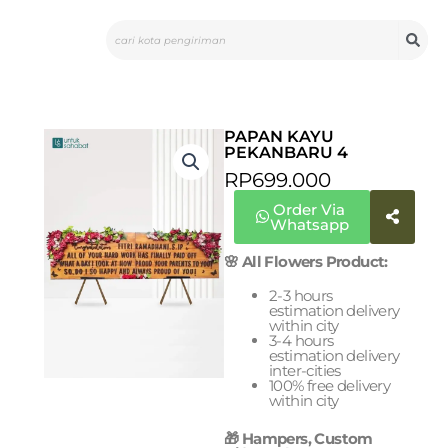
Skip
Search
to
content
PAPAN KAYU
PEKANBARU 4
RP
699.000
Order Via
Whatsapp
🌸 All Flowers Product:
2-3 hours
estimation delivery
within city
3-4 hours
estimation delivery
inter-cities
100% free delivery
within city
🎁 Hampers, Custom