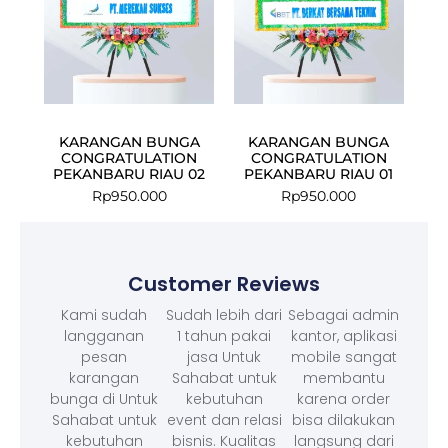
KARANGAN BUNGA
KARANGAN BUNGA
CONGRATULATION
CONGRATULATION
PEKANBARU RIAU 02
PEKANBARU RIAU 01
Rp
950.000
Rp
950.000
Customer Reviews
Kami sudah
Sudah lebih dari
Sebagai admin
langganan
1 tahun pakai
kantor, aplikasi
pesan
jasa Untuk
mobile sangat
karangan
Sahabat untuk
membantu
bunga di Untuk
kebutuhan
karena order
Sahabat untuk
event dan relasi
bisa dilakukan
kebutuhan
bisnis. Kualitas
langsung dari