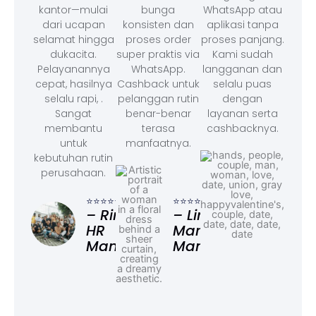
kantor—mulai
bunga
WhatsApp atau
dari ucapan
konsisten dan
aplikasi tanpa
selamat hingga
proses order
proses panjang.
dukacita.
super praktis via
Kami sudah
Pelayanannya
WhatsApp.
langganan dan
cepat, hasilnya
Cashback untuk
selalu puas
selalu rapi, .
pelanggan rutin
dengan
Sangat
benar-benar
layanan serta
membantu
terasa
cashbacknya.
untuk
manfaatnya.
kebutuhan rutin
perusahaan.
⭐⭐⭐
– F
⭐⭐⭐⭐⭐
⭐⭐⭐⭐⭐
Ad
– Rina,
– Linda,
HR
Marketing
Manager
Manager