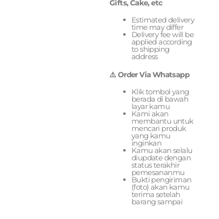
Gifts, Cake, etc
Estimated delivery
time may differ
Delivery fee will be
applied according
to shipping
address
⚠️ Order Via Whatsapp
Klik tombol yang
berada di bawah
layar kamu
Kami akan
membantu untuk
mencari produk
yang kamu
inginkan
Kamu akan selalu
diupdate dengan
status terakhir
pemesananmu
Bukti pengiriman
(foto) akan kamu
terima setelah
barang sampai