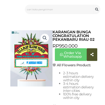
Skip
Search
to
content
KARANGAN BUNGA
CONGRATULATION
PEKANBARU RIAU 02
RP
950.000
Order Via
Whatsapp
🌸 All Flowers Product:
2-3 hours
estimation delivery
within city
3-4 hours
estimation delivery
inter-cities
100% free delivery
within city