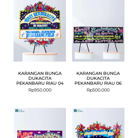
KARANGAN BUNGA
KARANGAN BUNGA
DUKACITA
DUKACITA
PEKANBARU RIAU 04
PEKANBARU RIAU 06
Rp
950.000
Rp
500.000
Current
Original
price
price
is:
was:
Rp1.275.000.
Rp1.350.000