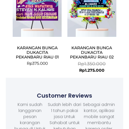
KARANGAN BUNGA
KARANGAN BUNGA
DUKACITA
DUKACITA
PEKANBARU RIAU 01
PEKANBARU RIAU 02
Rp
375.000
Rp
1.350.000
Rp
1.275.000
Customer Reviews
Kami sudah
Sudah lebih dari
Sebagai admin
langganan
1 tahun pakai
kantor, aplikasi
pesan
jasa Untuk
mobile sangat
karangan
Sahabat untuk
membantu
bunga di Untuk
kebutuhan
karena order