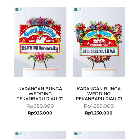
Current
Original
Current
Original
price
price
price
price
is:
was:
is:
was:
Rp925.000.
Rp950.000.
Rp1.250.000.
Rp1.350.000
KARANGAN BUNGA
KARANGAN BUNGA
WEDDING
WEDDING
PEKANBARU RIAU 02
PEKANBARU RIAU 01
Rp
950.000
Rp
1.350.000
Rp
925.000
Rp
1.250.000