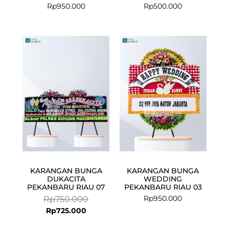
Rp
950.000
Rp
500.000
Current
Original
price
price
is:
was:
Rp725.000.
Rp750.000.
KARANGAN BUNGA
KARANGAN BUNGA
DUKACITA
WEDDING
PEKANBARU RIAU 07
PEKANBARU RIAU 03
Rp
950.000
Rp
750.000
Rp
725.000