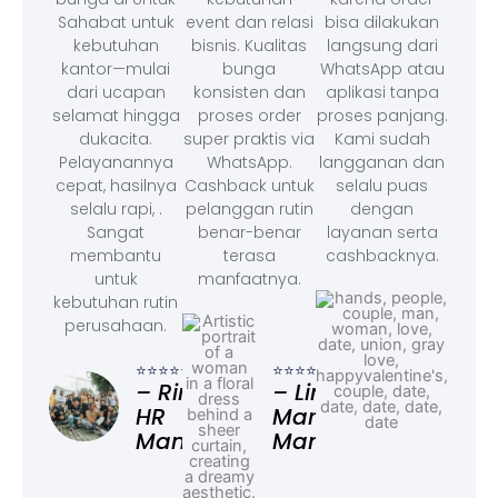
Sahabat untuk
event dan relasi
bisa dilakukan
kebutuhan
bisnis. Kualitas
langsung dari
kantor—mulai
bunga
WhatsApp atau
dari ucapan
konsisten dan
aplikasi tanpa
selamat hingga
proses order
proses panjang.
dukacita.
super praktis via
Kami sudah
Pelayanannya
WhatsApp.
langganan dan
cepat, hasilnya
Cashback untuk
selalu puas
selalu rapi, .
pelanggan rutin
dengan
Sangat
benar-benar
layanan serta
membantu
terasa
cashbacknya.
untuk
manfaatnya.
kebutuhan rutin
perusahaan.
⭐⭐⭐
– F
⭐⭐⭐⭐⭐
⭐⭐⭐⭐⭐
Ad
– Rina,
– Linda,
HR
Marketing
Manager
Manager