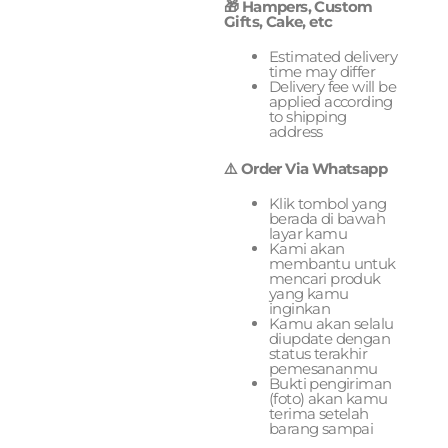
🎁 Hampers, Custom
Gifts, Cake, etc
Estimated delivery
time may differ
Delivery fee will be
applied according
to shipping
address
⚠️ Order Via Whatsapp
Klik tombol yang
berada di bawah
layar kamu
Kami akan
membantu untuk
mencari produk
yang kamu
inginkan
Kamu akan selalu
diupdate dengan
status terakhir
pemesananmu
Bukti pengiriman
(foto) akan kamu
terima setelah
barang sampai