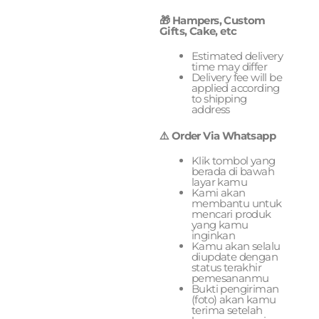
🎁 Hampers, Custom
Gifts, Cake, etc
Estimated delivery
time may differ
Delivery fee will be
applied according
to shipping
address
⚠️ Order Via Whatsapp
Klik tombol yang
berada di bawah
layar kamu
Kami akan
membantu untuk
mencari produk
yang kamu
inginkan
Kamu akan selalu
diupdate dengan
status terakhir
pemesananmu
Bukti pengiriman
(foto) akan kamu
terima setelah