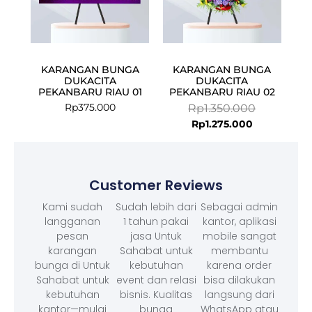
KARANGAN BUNGA
KARANGAN BUNGA
DUKACITA
DUKACITA
PEKANBARU RIAU 01
PEKANBARU RIAU 02
Rp
375.000
Rp
1.350.000
Rp
1.275.000
Customer Reviews
Kami sudah
Sudah lebih dari
Sebagai admin
langganan
1 tahun pakai
kantor, aplikasi
pesan
jasa Untuk
mobile sangat
karangan
Sahabat untuk
membantu
bunga di Untuk
kebutuhan
karena order
Sahabat untuk
event dan relasi
bisa dilakukan
kebutuhan
bisnis. Kualitas
langsung dari
kantor—mulai
bunga
WhatsApp atau