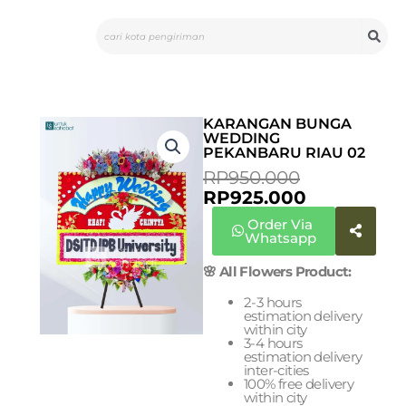
Skip
Search
to
content
KARANGAN BUNGA
WEDDING
PEKANBARU RIAU 02
CURRENT
ORIGINAL
RP
950.000
PRICE
PRICE
RP
925.000
IS:
WAS:
Order Via
RP925.000.
RP950.000
Whatsapp
🌸 All Flowers Product:
2-3 hours
estimation delivery
within city
3-4 hours
estimation delivery
inter-cities
100% free delivery
within city