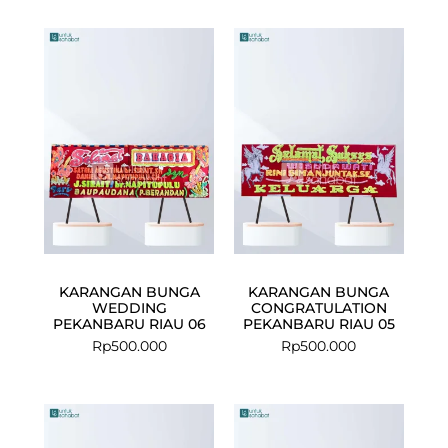
KARANGAN BUNGA
KARANGAN BUNGA
WEDDING
CONGRATULATION
PEKANBARU RIAU 06
PEKANBARU RIAU 05
Rp
500.000
Rp
500.000
Current
Original
price
price