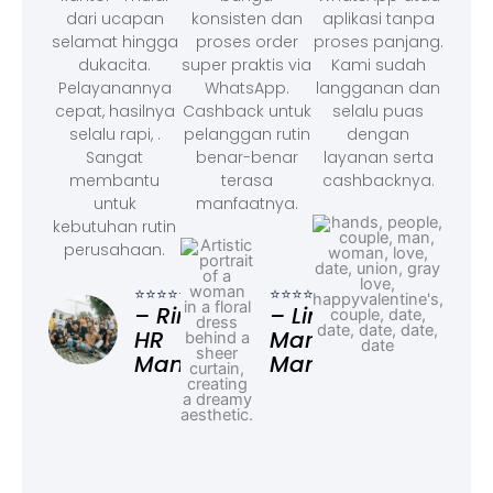
dari ucapan
konsisten dan
aplikasi tanpa
selamat hingga
proses order
proses panjang.
dukacita.
super praktis via
Kami sudah
Pelayanannya
WhatsApp.
langganan dan
cepat, hasilnya
Cashback untuk
selalu puas
selalu rapi, .
pelanggan rutin
dengan
Sangat
benar-benar
layanan serta
membantu
terasa
cashbacknya.
untuk
manfaatnya.
kebutuhan rutin
perusahaan.
⭐⭐⭐
– F
⭐⭐⭐⭐⭐
⭐⭐⭐⭐⭐
Ad
– Rina,
– Linda,
HR
Marketing
Manager
Manager