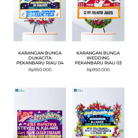
KARANGAN BUNGA
KARANGAN BUNGA
DUKACITA
WEDDING
PEKANBARU RIAU 04
PEKANBARU RIAU 03
Rp
950.000
Rp
950.000
Current
Original
price
price
is:
was:
Rp1.275.000.
Rp1.350.000