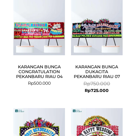
is:
was:
Rp725.000.
Rp750.000.
KARANGAN BUNGA
KARANGAN BUNGA
CONGRATULATION
DUKACITA
PEKANBARU RIAU 04
PEKANBARU RIAU 07
Rp
500.000
Rp
750.000
Rp
725.000