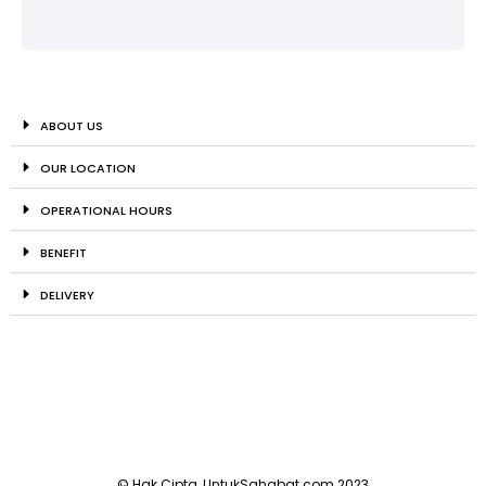
ABOUT US
OUR LOCATION
OPERATIONAL HOURS
BENEFIT
DELIVERY
© Hak Cipta, UntukSahabat.com 2023