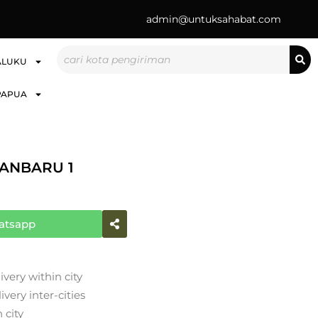
admin@untuksahabat.com
Search
ALUKU
PAPUA
ANBARU 1
atsapp
ivery within city
very inter-cities
 city