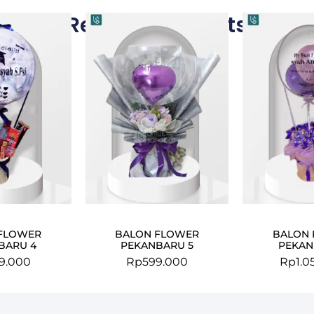
Related Products
FLOWER
BALON FLOWER
BALON
BARU 4
PEKANBARU 5
PEKAN
9.000
Rp
599.000
Rp
1.0