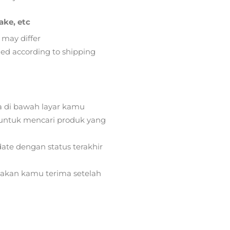
ake, etc
 may differ
lied according to shipping
a di bawah layar kamu
ntuk mencari produk yang
ate dengan status terakhir
) akan kamu terima setelah