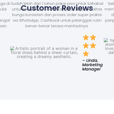
ga di
Sudah lebih dari 1 tahun pakai jasa Untuk Sahabat
Seb
Customer Reviews
ulai
untuk kebutuhan event dan relasi bisnis. Kualitas
memb
bunga konsisten dan proses order super praktis
d
Sangat
via WhatsApp. Cashback untuk pelanggan rutin
panj
aan.
benar-benar terasa manfaatnya.
– Linda,
Marketing
Manager