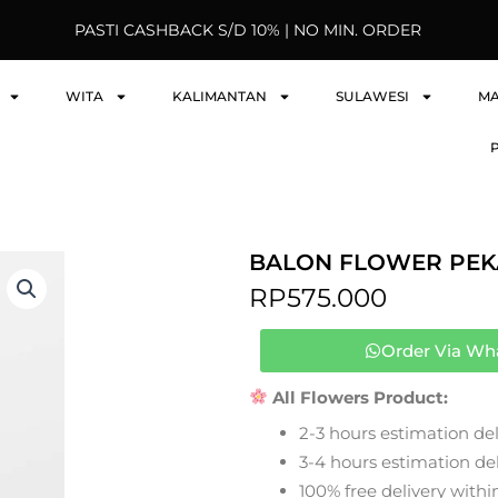
PASTI CASHBACK S/D 10% | NO MIN. ORDER
WITA
KALIMANTAN
SULAWESI
M
BALON FLOWER PEK
RP
575.000
Order Via Wh
All Flowers Product:
2-3 hours estimation del
3-4 hours estimation deli
100% free delivery within