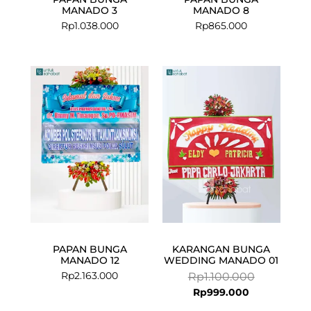
MANADO 3
MANADO 8
Rp
1.038.000
Rp
865.000
Current
Original
price
price
is:
was:
Rp999.000.
Rp1.100.000
PAPAN BUNGA
KARANGAN BUNGA
MANADO 12
WEDDING MANADO 01
Rp
2.163.000
Rp
1.100.000
Rp
999.000