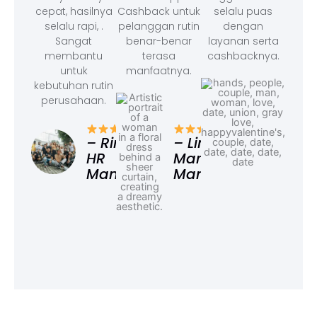
cepat, hasilnya
Cashback untuk
selalu puas
selalu rapi, .
pelanggan rutin
dengan
Sangat
benar-benar
layanan serta
membantu
terasa
cashbacknya.
untuk
manfaatnya.
kebutuhan rutin
perusahaan.
– F
Ad
– Rina,
– Linda,
HR
Marketing
Manager
Manager