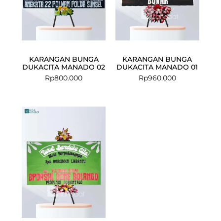
KARANGAN BUNGA
KARANGAN BUNGA
DUKACITA MANADO 02
DUKACITA MANADO 01
Rp
800.000
Rp
960.000
Current
Original
price
price
is:
was:
Rp975.000.
Rp1.100.000.