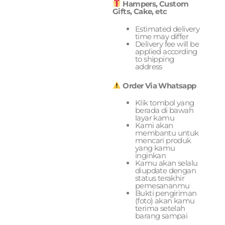
Hampers, Custom
Gifts, Cake, etc
Estimated delivery
time may differ
Delivery fee will be
applied according
to shipping
address
Order Via Whatsapp
Klik tombol yang
berada di bawah
layar kamu
Kami akan
membantu untuk
mencari produk
yang kamu
inginkan
Kamu akan selalu
diupdate dengan
status terakhir
pemesananmu
Bukti pengiriman
(foto) akan kamu
terima setelah
barang sampai