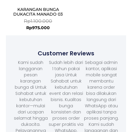
KARANGAN BUNGA
DUKACITA MANADO 03
Rp
1.100.000
Rp
975.000
Customer Reviews
Kami sudah
Sudah lebih dari
Sebagai admin
langganan
1 tahun pakai
kantor, aplikasi
pesan
jasa Untuk
mobile sangat
karangan
Sahabat untuk
membantu
bunga di Untuk
kebutuhan
karena order
Sahabat untuk
event dan relasi
bisa dilakukan
kebutuhan
bisnis. Kualitas
langsung dari
kantor—mulai
bunga
WhatsApp atau
dari ucapan
konsisten dan
aplikasi tanpa
selamat hingga
proses order
proses panjang.
dukacita.
super praktis via
Kami sudah
Pelayanannya
WhatsApp.
langganan dan