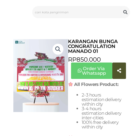
Skip
Search
to
content
KARANGAN BUNGA
CONGRATULATION
MANADO 01
RP
850.000
Order Via
Whatsapp
All Flowers Product:
2-3 hours
estimation delivery
within city
3-4 hours
estimation delivery
inter-cities
100% free delivery
within city