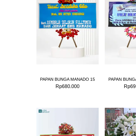
PAPAN BUNGA MANADO 15
PAPAN BUNG
Rp
680.000
Rp
69
Original
Current
price
price
was:
is:
Rp1.100.000.
Rp999.000.