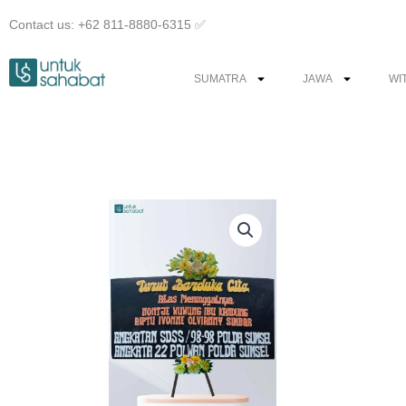
Skip
Contact us: +62 811-8880-6315 ✅︎
to
content
SUMATRA
JAWA
WI