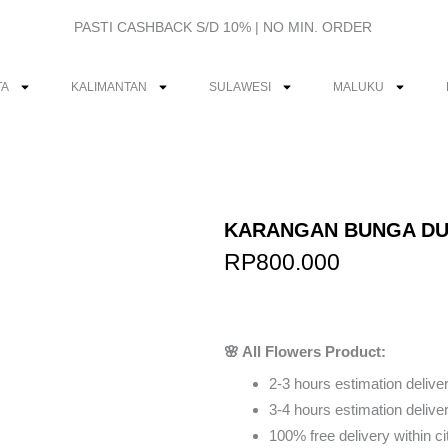
PASTI CASHBACK S/D 10% | NO MIN. ORDER
TA
KALIMANTAN
SULAWESI
MALUKU
KARANGAN BUNGA DU
RP
800.000
Order Via Wh
🌸 All Flowers Product:
2-3 hours estimation deliver
3-4 hours estimation delivery
100% free delivery within ci