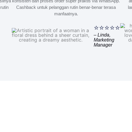
silnya
konsisten dan proses order super praktis via WhatsApp.
a
rutin
Cashback untuk pelanggan rutin benar-benar terasa
la
manfaatnya.
⭐⭐⭐⭐⭐
– Linda,
Marketing
Manager