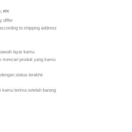
, etc
 differ
d according to shipping address
 bawah layar kamu
k mencari produk yang kamu
dengan status terakhir
an kamu terima setelah barang