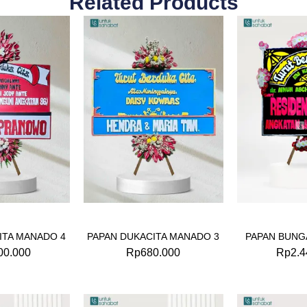
Related Products
ITA MANADO 4
PAPAN DUKACITA MANADO 3
PAPAN BUNG
00.000
Rp
680.000
Rp
2.4