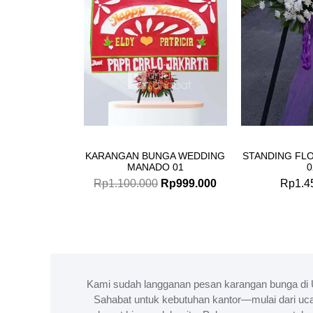
KARANGAN BUNGA WEDDING
STANDING FL
MANADO 01
0
Rp
1.100.000
Rp
999.000
Rp
1.4
Kami sudah langganan pesan karangan bunga di 
Sahabat untuk kebutuhan kantor—mulai dari uc