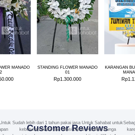
OWER MANADO
STANDING FLOWER MANADO
KARANGAN BU
2
01
MANA
50.000
Rp
1.300.000
Rp
1.1
Untuk
Sudah lebih dari 1 tahun pakai jasa Untuk Sahabat untuk
Sebag
Customer Reviews
apan
kebutuhan event dan relasi bisnis. Kualitas bunga
kare