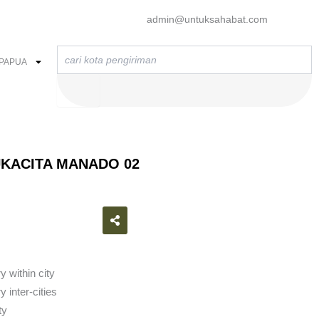
admin@untuksahabat.com
Search
PAPUA
KACITA MANADO 02
atsapp
y within city
 inter-cities
ty