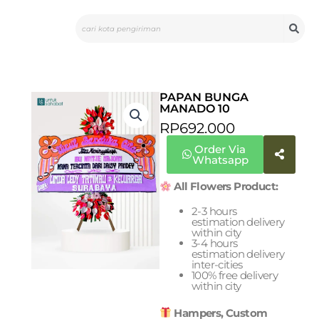
Skip
Search
to
content
PAPAN BUNGA
MANADO 10
RP
692.000
Order Via
Whatsapp
All Flowers Product:
2-3 hours
estimation delivery
within city
3-4 hours
estimation delivery
inter-cities
100% free delivery
within city
Hampers, Custom