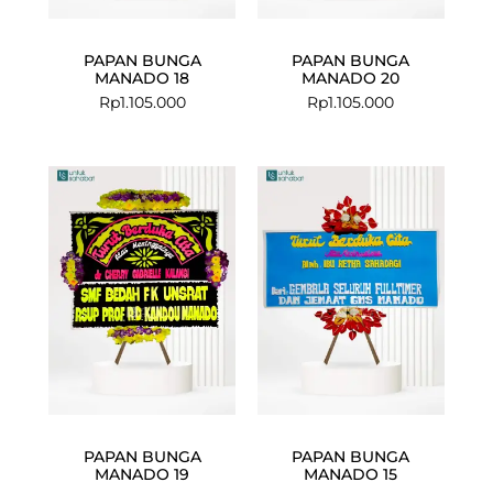
PAPAN BUNGA
PAPAN BUNGA
MANADO 18
MANADO 20
Rp
1.105.000
Rp
1.105.000
Current
Original
price
price
is:
was:
Rp1.999.000.
Rp2.040.000.
PAPAN BUNGA
PAPAN BUNGA
MANADO 19
MANADO 15