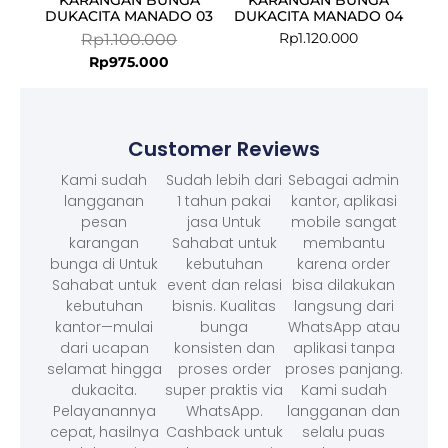
DUKACITA MANADO 03
DUKACITA MANADO 04
Rp
1.120.000
Rp
1.100.000
Rp
975.000
Customer Reviews
Kami sudah
Sudah lebih dari
Sebagai admin
langganan
1 tahun pakai
kantor, aplikasi
pesan
jasa Untuk
mobile sangat
karangan
Sahabat untuk
membantu
bunga di Untuk
kebutuhan
karena order
Sahabat untuk
event dan relasi
bisa dilakukan
kebutuhan
bisnis. Kualitas
langsung dari
kantor—mulai
bunga
WhatsApp atau
dari ucapan
konsisten dan
aplikasi tanpa
selamat hingga
proses order
proses panjang.
dukacita.
super praktis via
Kami sudah
Pelayanannya
WhatsApp.
langganan dan
cepat, hasilnya
Cashback untuk
selalu puas