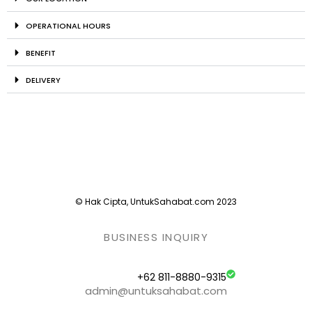
OPERATIONAL HOURS
BENEFIT
DELIVERY
© Hak Cipta, UntukSahabat.com 2023
BUSINESS INQUIRY
+62 811-8880-9315
admin@untuksahabat.com