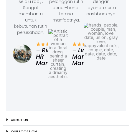
selalu rapi, .
pelanggan rutin
dengan
Sangat
benar-benar
layanan serta
membantu
terasa
cashbacknya.
untuk
manfaatnya.
kebutuhan rutin
perusahaan.
– F
Ad
– Rina,
– Linda,
HR
Marketing
Manager
Manager
ABOUT US
OUR LOCATION