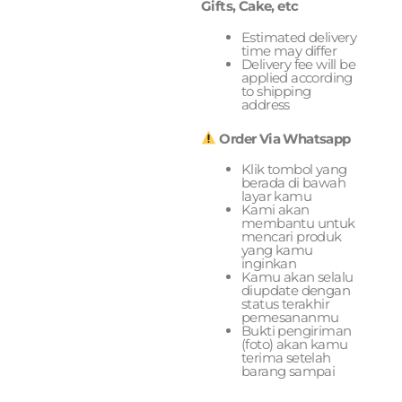
Gifts, Cake, etc
Estimated delivery
time may differ
Delivery fee will be
applied according
to shipping
address
Order Via Whatsapp
Klik tombol yang
berada di bawah
layar kamu
Kami akan
membantu untuk
mencari produk
yang kamu
inginkan
Kamu akan selalu
diupdate dengan
status terakhir
pemesananmu
Bukti pengiriman
(foto) akan kamu
terima setelah
barang sampai