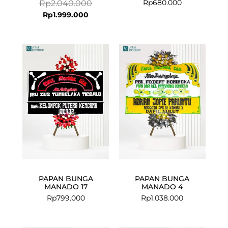
Rp
680.000
Rp
2.040.000
Rp
1.999.000
PAPAN BUNGA
PAPAN BUNGA
MANADO 17
MANADO 4
Rp
799.000
Rp
1.038.000