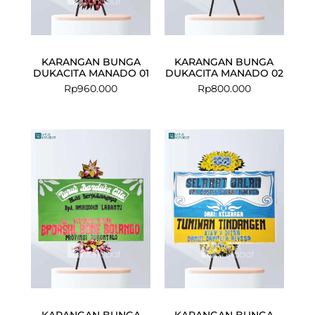
KARANGAN BUNGA
KARANGAN BUNGA
DUKACITA MANADO 01
DUKACITA MANADO 02
Rp
960.000
Rp
800.000
Current
Original
price
price
is:
was:
Rp975.000.
Rp1.100.000.
KARANGAN BUNGA
KARANGAN BUNGA