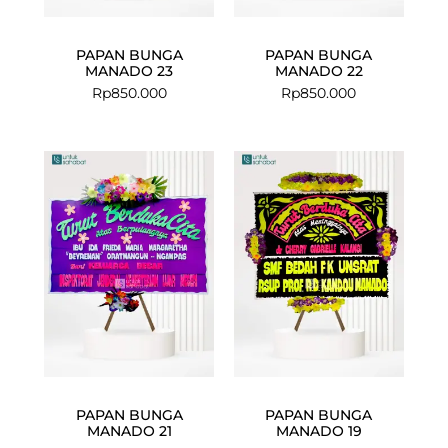
PAPAN BUNGA
PAPAN BUNGA
MANADO 23
MANADO 22
Rp
850.000
Rp
850.000
Current
Original
price
price
is:
was:
Rp1.999.000
Rp2.040.00
PAPAN BUNGA
PAPAN BUNGA
MANADO 21
MANADO 19