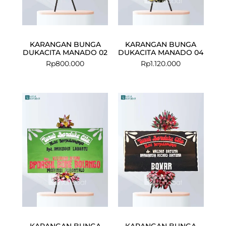
KARANGAN BUNGA
KARANGAN BUNGA
DUKACITA MANADO 02
DUKACITA MANADO 04
Rp
800.000
Rp
1.120.000
Current
Original
price
price
is:
was:
Rp975.000.
Rp1.100.000.
KARANGAN BUNGA
KARANGAN BUNGA