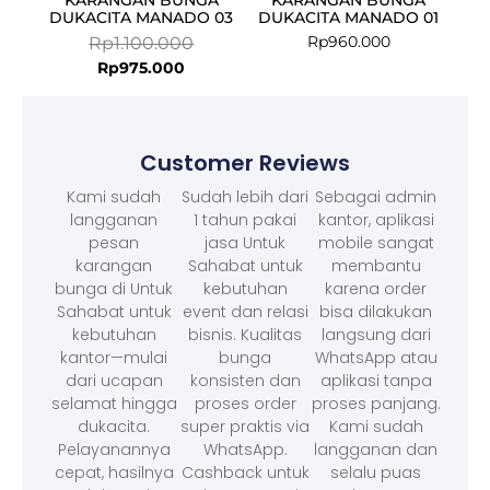
DUKACITA MANADO 03
DUKACITA MANADO 01
Rp
960.000
Rp
1.100.000
Rp
975.000
Customer Reviews
Kami sudah
Sudah lebih dari
Sebagai admin
langganan
1 tahun pakai
kantor, aplikasi
pesan
jasa Untuk
mobile sangat
karangan
Sahabat untuk
membantu
bunga di Untuk
kebutuhan
karena order
Sahabat untuk
event dan relasi
bisa dilakukan
kebutuhan
bisnis. Kualitas
langsung dari
kantor—mulai
bunga
WhatsApp atau
dari ucapan
konsisten dan
aplikasi tanpa
selamat hingga
proses order
proses panjang.
dukacita.
super praktis via
Kami sudah
Pelayanannya
WhatsApp.
langganan dan
cepat, hasilnya
Cashback untuk
selalu puas