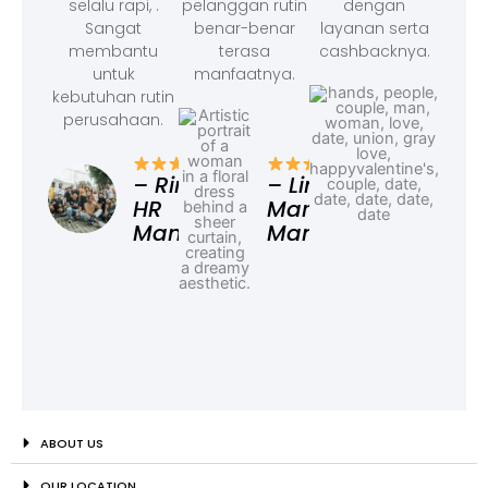
selalu rapi, .
pelanggan rutin
dengan
Sangat
benar-benar
layanan serta
membantu
terasa
cashbacknya.
untuk
manfaatnya.
kebutuhan rutin
perusahaan.
– F
Ad
– Rina,
– Linda,
HR
Marketing
Manager
Manager
ABOUT US
OUR LOCATION