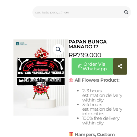
Skip
Search
to
content
PAPAN BUNGA
MANADO 17
RP
799.000
Order Via
Whatsapp
All Flowers Product:
2-3 hours
estimation delivery
within city
3-4 hours
estimation delivery
inter-cities
100% free delivery
within city
Hampers, Custom