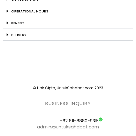
OPERATIONAL HOURS
BENEFIT
DELIVERY
© Hak Cipta, UntukSahabat.com 2023
BUSINESS INQUIRY
+62 811-8880-9315
admin@untuksahabat.com