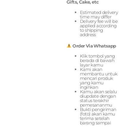
Gifts, Cake, etc
Estimated delivery
time may differ
Delivery fee will be
applied according
to shipping
address
Order Via Whatsapp
Klik tombol yang
berada di bawah
layar kamu
Kami akan
membantu untuk
mencari produk
yang kamu
inginkan
Kamu akan selalu
diupdate dengan
status terakhir
pemesananmu
Bukti pengiriman
(foto) akan kamu
terima setelah
barang sampai