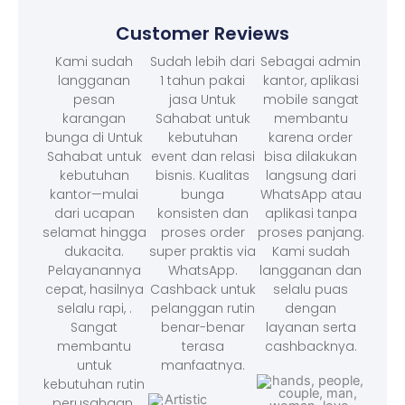
Customer Reviews
Kami sudah
Sudah lebih dari
Sebagai admin
langganan
1 tahun pakai
kantor, aplikasi
pesan
jasa Untuk
mobile sangat
karangan
Sahabat untuk
membantu
bunga di Untuk
kebutuhan
karena order
Sahabat untuk
event dan relasi
bisa dilakukan
kebutuhan
bisnis. Kualitas
langsung dari
kantor—mulai
bunga
WhatsApp atau
dari ucapan
konsisten dan
aplikasi tanpa
selamat hingga
proses order
proses panjang.
dukacita.
super praktis via
Kami sudah
Pelayanannya
WhatsApp.
langganan dan
cepat, hasilnya
Cashback untuk
selalu puas
selalu rapi, .
pelanggan rutin
dengan
Sangat
benar-benar
layanan serta
membantu
terasa
cashbacknya.
untuk
manfaatnya.
kebutuhan rutin
perusahaan.