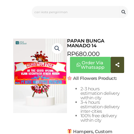
Skip
Search
to
content
PAPAN BUNGA
MANADO 14
RP
680.000
Order Via
Whatsapp
All Flowers Product:
2-3 hours
estimation delivery
within city
3-4 hours
estimation delivery
inter-cities
100% free delivery
within city
Hampers, Custom