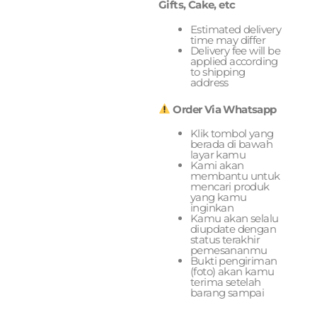
Gifts, Cake, etc
Estimated delivery
time may differ
Delivery fee will be
applied according
to shipping
address
Order Via Whatsapp
Klik tombol yang
berada di bawah
layar kamu
Kami akan
membantu untuk
mencari produk
yang kamu
inginkan
Kamu akan selalu
diupdate dengan
status terakhir
pemesananmu
Bukti pengiriman
(foto) akan kamu
terima setelah
barang sampai