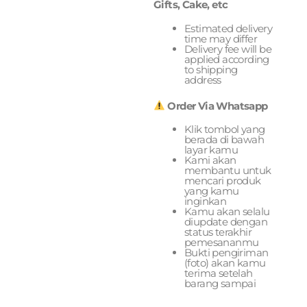
Gifts, Cake, etc
Estimated delivery
time may differ
Delivery fee will be
applied according
to shipping
address
Order Via Whatsapp
Klik tombol yang
berada di bawah
layar kamu
Kami akan
membantu untuk
mencari produk
yang kamu
inginkan
Kamu akan selalu
diupdate dengan
status terakhir
pemesananmu
Bukti pengiriman
(foto) akan kamu
terima setelah
barang sampai