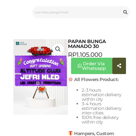
Skip
Search
to
content
PAPAN BUNGA
MANADO 30
RP
1.105.000
Order Via
Whatsapp
All Flowers Product:
2-3 hours
estimation delivery
within city
3-4 hours
estimation delivery
inter-cities
100% free delivery
within city
Hampers, Custom