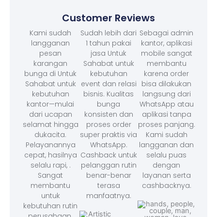
Customer Reviews
Kami sudah
Sudah lebih dari
Sebagai admin
langganan
1 tahun pakai
kantor, aplikasi
pesan
jasa Untuk
mobile sangat
karangan
Sahabat untuk
membantu
bunga di Untuk
kebutuhan
karena order
Sahabat untuk
event dan relasi
bisa dilakukan
kebutuhan
bisnis. Kualitas
langsung dari
kantor—mulai
bunga
WhatsApp atau
dari ucapan
konsisten dan
aplikasi tanpa
selamat hingga
proses order
proses panjang.
dukacita.
super praktis via
Kami sudah
Pelayanannya
WhatsApp.
langganan dan
cepat, hasilnya
Cashback untuk
selalu puas
selalu rapi, .
pelanggan rutin
dengan
Sangat
benar-benar
layanan serta
membantu
terasa
cashbacknya.
untuk
manfaatnya.
kebutuhan rutin
perusahaan.