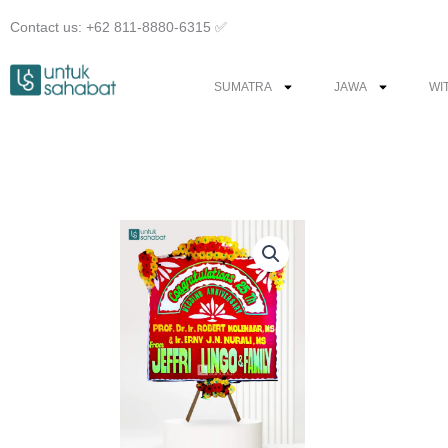
Skip
Contact us: +62 811-8880-6315 ✅︎
to
content
SUMATRA
JAWA
WI