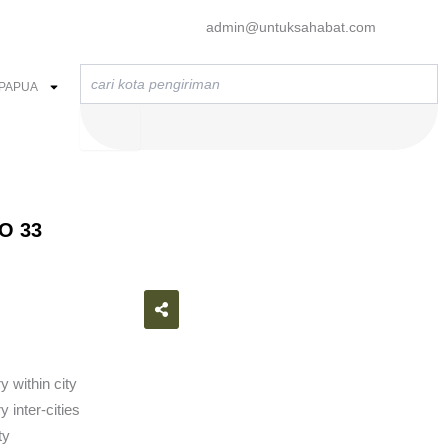
admin@untuksahabat.com
Search
PAPUA
O 33
atsapp
y within city
 inter-cities
ty