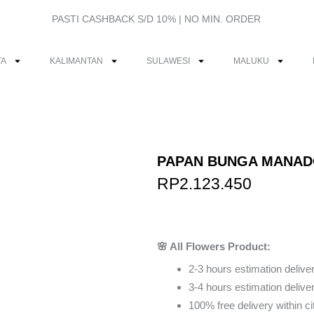
PASTI CASHBACK S/D 10% | NO MIN. ORDER
TA
KALIMANTAN
SULAWESI
MALUKU
PAPAN BUNGA MANAD
RP
2.123.450
Order Via Wh
🌸 All Flowers Product:
2-3 hours estimation deliver
3-4 hours estimation delivery
100% free delivery within ci