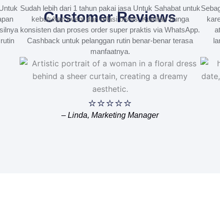
Untuk
Sudah lebih dari 1 tahun pakai jasa Untuk Sahabat untuk
Sebag
Customer Reviews
apan
kebutuhan event dan relasi bisnis. Kualitas bunga
kare
silnya
konsisten dan proses order super praktis via WhatsApp.
a
rutin
Cashback untuk pelanggan rutin benar-benar terasa
la
manfaatnya.
⭐⭐⭐⭐⭐
– Linda, Marketing Manager