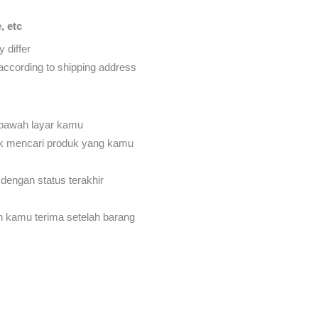
, etc
 differ
d according to shipping address
 bawah layar kamu
k mencari produk yang kamu
dengan status terakhir
an kamu terima setelah barang