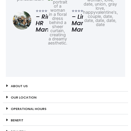
⭐⭐⭐
– F
⭐⭐⭐⭐⭐
⭐⭐⭐⭐⭐
Ad
– Rina,
– Linda,
HR
Marketing
Manager
Manager
ABOUT US
OUR LOCATION
OPERATIONAL HOURS
BENEFIT