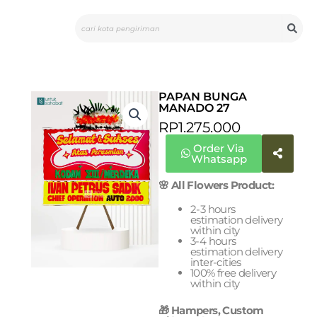
Skip
Search
to
content
PAPAN BUNGA
MANADO 27
RP
1.275.000
Order Via
Whatsapp
🌸 All Flowers Product:
2-3 hours
estimation delivery
within city
3-4 hours
estimation delivery
inter-cities
100% free delivery
within city
🎁 Hampers, Custom