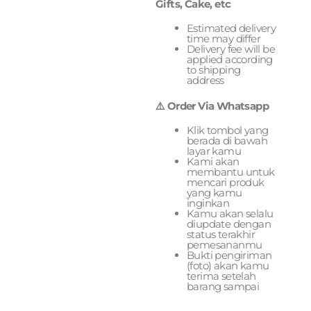
Gifts, Cake, etc
Estimated delivery
time may differ
Delivery fee will be
applied according
to shipping
address
⚠️ Order Via Whatsapp
Klik tombol yang
berada di bawah
layar kamu
Kami akan
membantu untuk
mencari produk
yang kamu
inginkan
Kamu akan selalu
diupdate dengan
status terakhir
pemesananmu
Bukti pengiriman
(foto) akan kamu
terima setelah
barang sampai