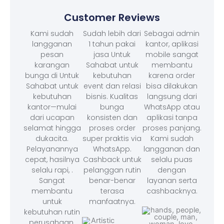
Customer Reviews
Kami sudah
Sudah lebih dari
Sebagai admin
langganan
1 tahun pakai
kantor, aplikasi
pesan
jasa Untuk
mobile sangat
karangan
Sahabat untuk
membantu
bunga di Untuk
kebutuhan
karena order
Sahabat untuk
event dan relasi
bisa dilakukan
kebutuhan
bisnis. Kualitas
langsung dari
kantor—mulai
bunga
WhatsApp atau
dari ucapan
konsisten dan
aplikasi tanpa
selamat hingga
proses order
proses panjang.
dukacita.
super praktis via
Kami sudah
Pelayanannya
WhatsApp.
langganan dan
cepat, hasilnya
Cashback untuk
selalu puas
selalu rapi, .
pelanggan rutin
dengan
Sangat
benar-benar
layanan serta
membantu
terasa
cashbacknya.
untuk
manfaatnya.
kebutuhan rutin
perusahaan.