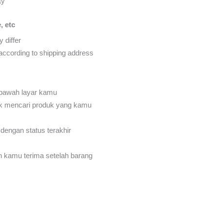
ty
, etc
 differ
d according to shipping address
 bawah layar kamu
k mencari produk yang kamu
dengan status terakhir
an kamu terima setelah barang