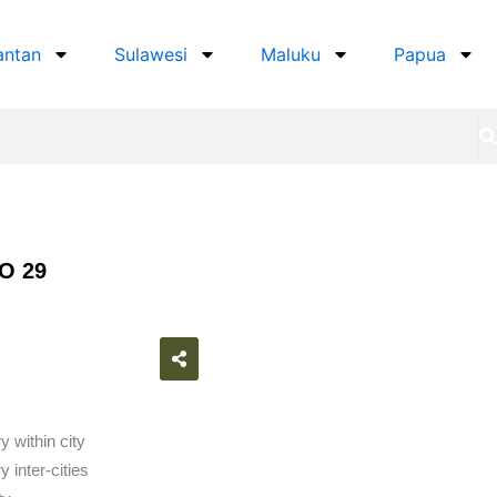
antan
Sulawesi
Maluku
Papua
O 29
atsapp
y within city
 inter-cities