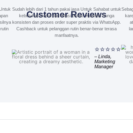
Untuk
Sudah lebih dari 1 tahun pakai jasa Untuk Sahabat untuk
Sebag
Customer Reviews
apan
kebutuhan event dan relasi bisnis. Kualitas bunga
kare
silnya
konsisten dan proses order super praktis via WhatsApp.
a
rutin
Cashback untuk pelanggan rutin benar-benar terasa
la
manfaatnya.
⭐⭐⭐⭐⭐
– Linda,
Marketing
Manager