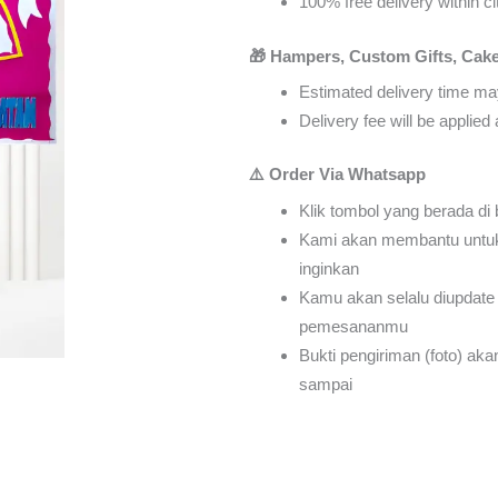
100% free delivery within ci
🎁 Hampers, Custom Gifts, Cake
Estimated delivery time may
Delivery fee will be applie
⚠️ Order Via Whatsapp
Klik tombol yang berada di
Kami akan membantu untu
inginkan
Kamu akan selalu diupdate 
pemesananmu
Bukti pengiriman (foto) ak
sampai