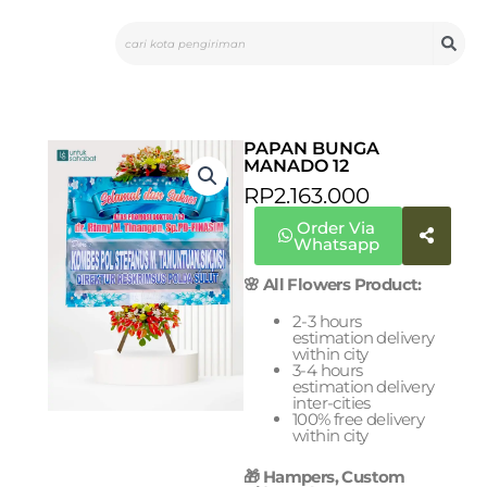
Skip
Search
to
content
PAPAN BUNGA
MANADO 12
RP
2.163.000
Order Via
Whatsapp
🌸 All Flowers Product:
2-3 hours
estimation delivery
within city
3-4 hours
estimation delivery
inter-cities
100% free delivery
within city
🎁 Hampers, Custom