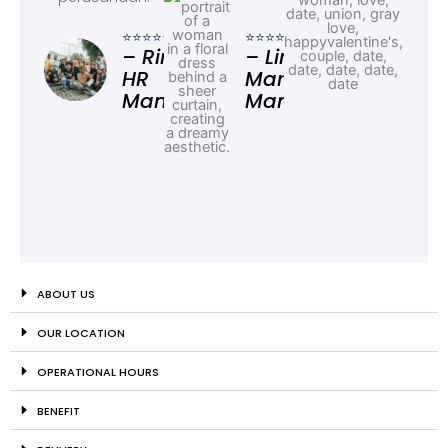
⭐⭐⭐
– F
⭐⭐⭐⭐⭐
⭐⭐⭐⭐⭐
Ad
– Rina,
– Linda,
HR
Marketing
Manager
Manager
ABOUT US
OUR LOCATION
OPERATIONAL HOURS
BENEFIT