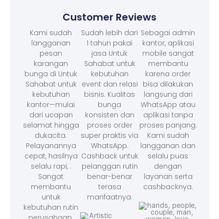
Customer Reviews
Kami sudah
Sudah lebih dari
Sebagai admin
langganan
1 tahun pakai
kantor, aplikasi
pesan
jasa Untuk
mobile sangat
karangan
Sahabat untuk
membantu
bunga di Untuk
kebutuhan
karena order
Sahabat untuk
event dan relasi
bisa dilakukan
kebutuhan
bisnis. Kualitas
langsung dari
kantor—mulai
bunga
WhatsApp atau
dari ucapan
konsisten dan
aplikasi tanpa
selamat hingga
proses order
proses panjang.
dukacita.
super praktis via
Kami sudah
Pelayanannya
WhatsApp.
langganan dan
cepat, hasilnya
Cashback untuk
selalu puas
selalu rapi, .
pelanggan rutin
dengan
Sangat
benar-benar
layanan serta
membantu
terasa
cashbacknya.
untuk
manfaatnya.
kebutuhan rutin
perusahaan.