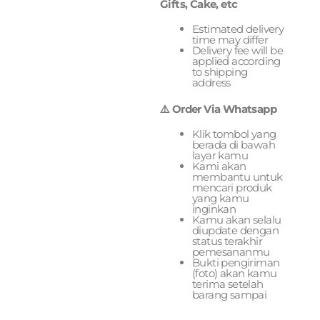
Gifts, Cake, etc
Estimated delivery
time may differ
Delivery fee will be
applied according
to shipping
address
⚠️ Order Via Whatsapp
Klik tombol yang
berada di bawah
layar kamu
Kami akan
membantu untuk
mencari produk
yang kamu
inginkan
Kamu akan selalu
diupdate dengan
status terakhir
pemesananmu
Bukti pengiriman
(foto) akan kamu
terima setelah
barang sampai