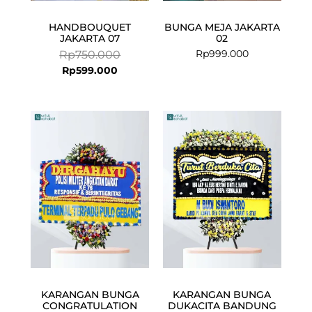
HANDBOUQUET
BUNGA MEJA JAKARTA
JAKARTA 07
02
Rp
999.000
Rp
750.000
Rp
599.000
Current
Original
price
price
is:
was:
Rp949.000.
Rp975.000.
KARANGAN BUNGA
KARANGAN BUNGA
CONGRATULATION
DUKACITA BANDUNG