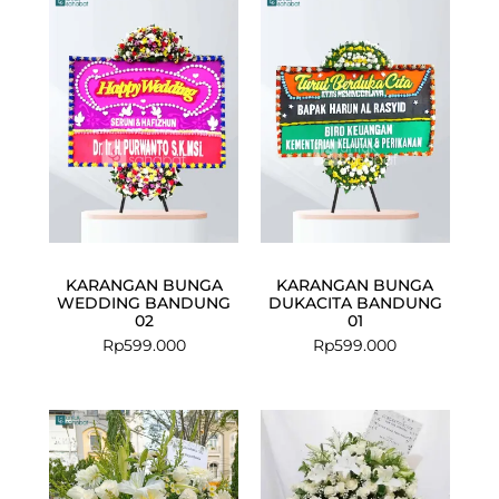
KARANGAN BUNGA
KARANGAN BUNGA
WEDDING BANDUNG
DUKACITA BANDUNG
02
01
Rp
599.000
Rp
599.000
Current
Original
price
price
is:
was:
Rp1.099.000
Rp1.200.000