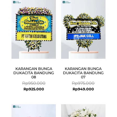
Current
Original
Current
Original
price
price
price
price
is:
was:
is:
was:
Rp925.000.
Rp950.000.
Rp949.000.
Rp975.000.
KARANGAN BUNGA
KARANGAN BUNGA
DUKACITA BANDUNG
DUKACITA BANDUNG
08
07
Rp
950.000
Rp
975.000
Rp
925.000
Rp
949.000