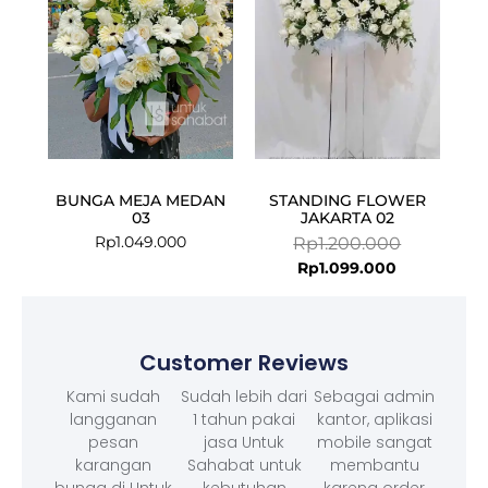
BUNGA MEJA MEDAN
STANDING FLOWER
03
JAKARTA 02
Rp
1.049.000
Rp
1.200.000
Rp
1.099.000
Customer Reviews
Kami sudah
Sudah lebih dari
Sebagai admin
langganan
1 tahun pakai
kantor, aplikasi
pesan
jasa Untuk
mobile sangat
karangan
Sahabat untuk
membantu