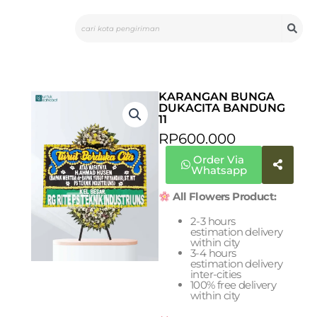
Skip
Search
to
content
KARANGAN BUNGA
DUKACITA BANDUNG
11
RP
600.000
Order Via
Whatsapp
All Flowers Product:
2-3 hours
estimation delivery
within city
3-4 hours
estimation delivery
inter-cities
100% free delivery
within city