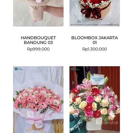
HANDBOUQUET
BLOOMBOX JAKARTA
BANDUNG 03
01
Rp
999.000
Rp
1.300.000
Current
Original
price
price
is:
was:
Rp599.000.
Rp750.000.