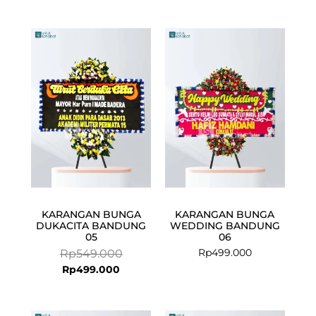
Current
Original
price
price
is:
was:
Rp499.000.
Rp549.000.
KARANGAN BUNGA
KARANGAN BUNGA
DUKACITA BANDUNG
WEDDING BANDUNG
05
06
Rp
499.000
Rp
549.000
Rp
499.000