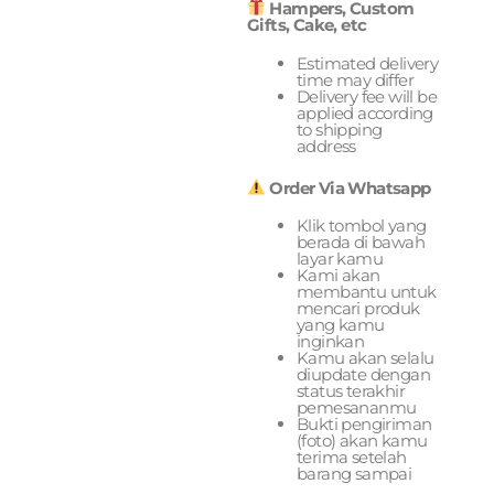
Hampers, Custom
Gifts, Cake, etc
Estimated delivery
time may differ
Delivery fee will be
applied according
to shipping
address
Order Via Whatsapp
Klik tombol yang
berada di bawah
layar kamu
Kami akan
membantu untuk
mencari produk
yang kamu
inginkan
Kamu akan selalu
diupdate dengan
status terakhir
pemesananmu
Bukti pengiriman
(foto) akan kamu
terima setelah
barang sampai