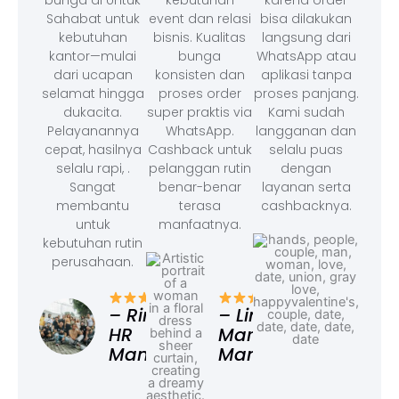
bunga di Untuk
kebutuhan
karena order
Sahabat untuk
event dan relasi
bisa dilakukan
kebutuhan
bisnis. Kualitas
langsung dari
kantor—mulai
bunga
WhatsApp atau
dari ucapan
konsisten dan
aplikasi tanpa
selamat hingga
proses order
proses panjang.
dukacita.
super praktis via
Kami sudah
Pelayanannya
WhatsApp.
langganan dan
cepat, hasilnya
Cashback untuk
selalu puas
selalu rapi, .
pelanggan rutin
dengan
Sangat
benar-benar
layanan serta
membantu
terasa
cashbacknya.
untuk
manfaatnya.
kebutuhan rutin
perusahaan.
– F
Ad
– Rina,
– Linda,
HR
Marketing
Manager
Manager