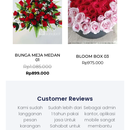
BUNGA MEJA MEDAN
BLOOM BOX 03
01
Rp
975.000
Rp
1.085.000
Rp
899.000
Customer Reviews
Kami sudah
Sudah lebih dari
Sebagai admin
langganan
1 tahun pakai
kantor, aplikasi
pesan
jasa Untuk
mobile sangat
karangan
Sahabat untuk
membantu