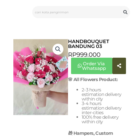
Skip
Search
to
content
HANDBOUQUET
BANDUNG 03
RP
999.000
Order Via
Whatsapp
🌸 All Flowers Product:
2-3 hours
estimation delivery
within city
3-4 hours
estimation delivery
inter-cities
100% free delivery
within city
🎁 Hampers, Custom