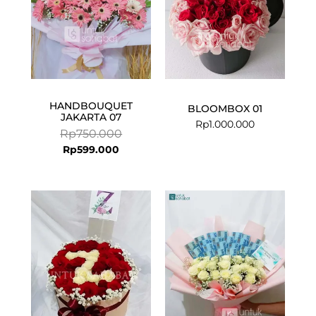
HANDBOUQUET
BLOOMBOX 01
JAKARTA 07
Rp
1.000.000
Rp
750.000
Rp
599.000