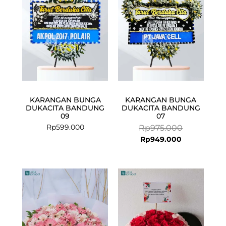
Rp949.000.
Rp975.000.
KARANGAN BUNGA
KARANGAN BUNGA
DUKACITA BANDUNG
DUKACITA BANDUNG
09
07
Rp
599.000
Rp
975.000
Rp
949.000
Current
Original
price
price
is:
was:
Rp599.000.
Rp750.000.