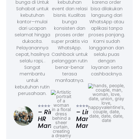
bunga di Untuk
kebutuhan
karena order
Sahabat untuk
event dan relasi
bisa dilakukan
kebutuhan
bisnis. Kualitas
langsung dari
kantor—mulai
bunga
WhatsApp atau
dari ucapan
konsisten dan
aplikasi tanpa
selamat hingga
proses order
proses panjang.
dukacita.
super praktis via
Kami sudah
Pelayanannya
WhatsApp.
langganan dan
cepat, hasilnya
Cashback untuk
selalu puas
selalu rapi, .
pelanggan rutin
dengan
Sangat
benar-benar
layanan serta
membantu
terasa
cashbacknya.
untuk
manfaatnya.
kebutuhan rutin
perusahaan.
⭐⭐⭐
– F
⭐⭐⭐⭐⭐
⭐⭐⭐⭐⭐
Ad
– Rina,
– Linda,
HR
Marketing
Manager
Manager