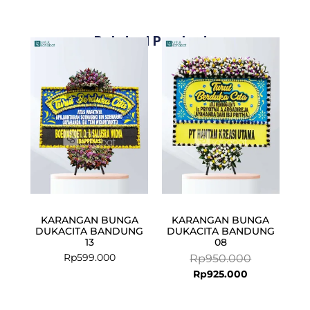
Related Products
Current
Original
price
price
is:
was:
Rp925.000.
Rp950.000.
KARANGAN BUNGA
KARANGAN BUNGA
DUKACITA BANDUNG
DUKACITA BANDUNG
13
08
Rp
599.000
Rp
950.000
Rp
925.000