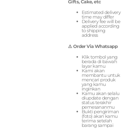
Gifts, Cake, etc
Estimated delivery
time may differ
Delivery fee will be
applied according
to shipping
address
⚠️ Order Via Whatsapp
Klik tombol yang
berada di bawah
layar kamu
Kami akan
membantu untuk
mencari produk
yang kamu
inginkan
Kamu akan selalu
diupdate dengan
status terakhir
pemesananmu
Bukti pengiriman
(foto) akan kamu
terima setelah
barang sampai