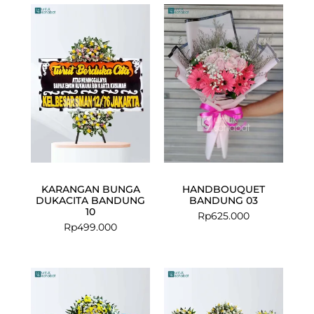
KARANGAN BUNGA
HANDBOUQUET
DUKACITA BANDUNG
BANDUNG 03
10
Rp
625.000
Rp
499.000
Current
Original
price
price
is:
was: