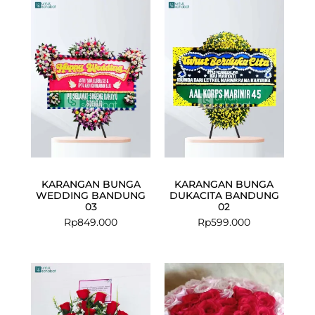
KARANGAN BUNGA
KARANGAN BUNGA
WEDDING BANDUNG
DUKACITA BANDUNG
03
02
Rp
849.000
Rp
599.000
Current
Original
price
price
is:
was:
Rp899.000.
Rp1.085.000.