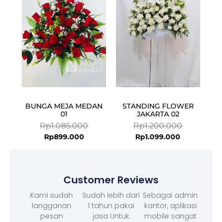
is:
was:
is:
was:
Rp899.000.
Rp1.085.000.
Rp1.099.000
Rp1.200.000
BUNGA MEJA MEDAN
STANDING FLOWER
01
JAKARTA 02
Rp
1.085.000
Rp
1.200.000
Rp
899.000
Rp
1.099.000
Customer Reviews
Kami sudah
Sudah lebih dari
Sebagai admin
langganan
1 tahun pakai
kantor, aplikasi
pesan
jasa Untuk
mobile sangat