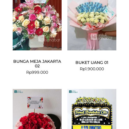
BUNGA MEJA JAKARTA
BUKET UANG 01
02
Rp
1.900.000
Rp
999.000
Current
Original
price
price
is:
was:
Rp949.000.
Rp975.000.