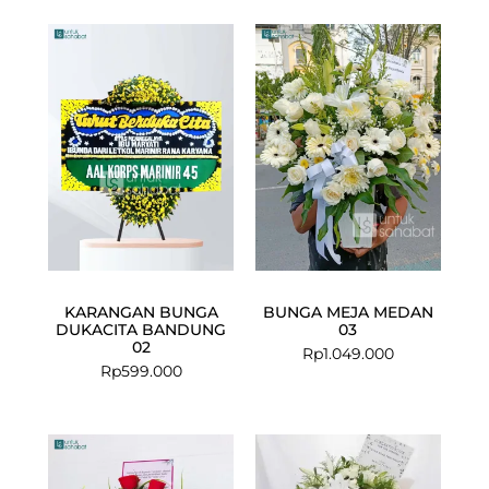
KARANGAN BUNGA
BUNGA MEJA MEDAN
DUKACITA BANDUNG
03
02
Rp
1.049.000
Rp
599.000
Current
Original
Current
Original
price
price
price
price