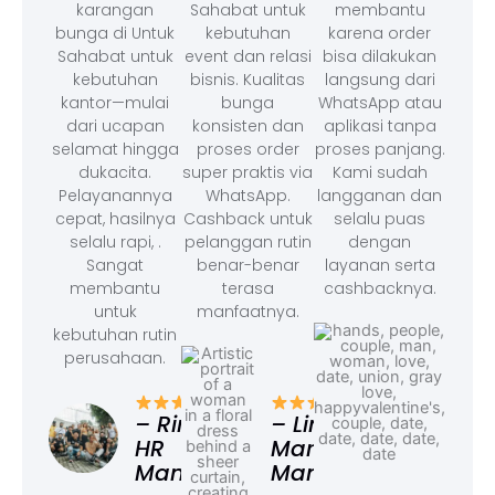
karangan
Sahabat untuk
membantu
bunga di Untuk
kebutuhan
karena order
Sahabat untuk
event dan relasi
bisa dilakukan
kebutuhan
bisnis. Kualitas
langsung dari
kantor—mulai
bunga
WhatsApp atau
dari ucapan
konsisten dan
aplikasi tanpa
selamat hingga
proses order
proses panjang.
dukacita.
super praktis via
Kami sudah
Pelayanannya
WhatsApp.
langganan dan
cepat, hasilnya
Cashback untuk
selalu puas
selalu rapi, .
pelanggan rutin
dengan
Sangat
benar-benar
layanan serta
membantu
terasa
cashbacknya.
untuk
manfaatnya.
kebutuhan rutin
perusahaan.
– F
Ad
– Rina,
– Linda,
HR
Marketing
Manager
Manager