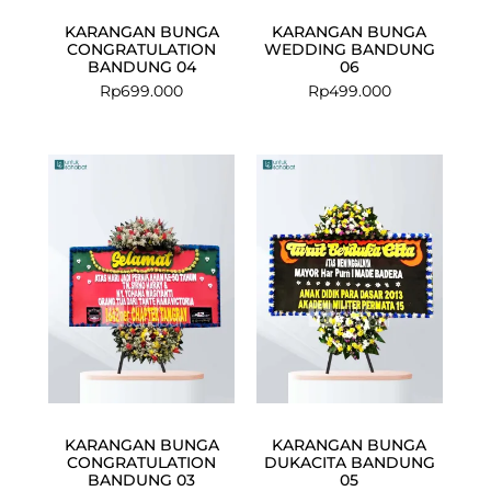
KARANGAN BUNGA
KARANGAN BUNGA
CONGRATULATION
WEDDING BANDUNG
BANDUNG 04
06
Rp
699.000
Rp
499.000
Current
Original
price
price
is:
was:
Rp499.000.
Rp549.000.
KARANGAN BUNGA
KARANGAN BUNGA
CONGRATULATION
DUKACITA BANDUNG
BANDUNG 03
05