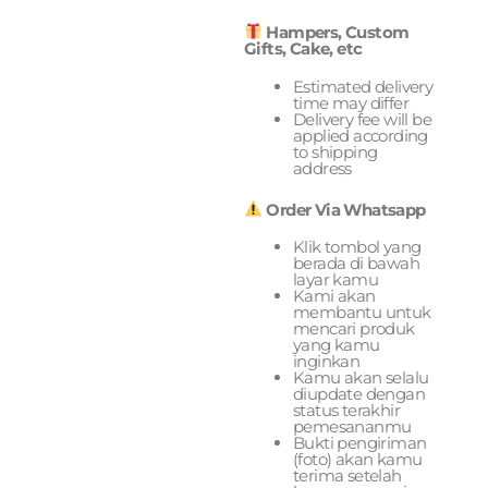
Hampers, Custom
Gifts, Cake, etc
Estimated delivery
time may differ
Delivery fee will be
applied according
to shipping
address
Order Via Whatsapp
Klik tombol yang
berada di bawah
layar kamu
Kami akan
membantu untuk
mencari produk
yang kamu
inginkan
Kamu akan selalu
diupdate dengan
status terakhir
pemesananmu
Bukti pengiriman
(foto) akan kamu
terima setelah