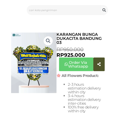
Skip
Search
to
content
KARANGAN BUNGA
DUKACITA BANDUNG
03
CURRENT
ORIGINAL
RP
950.000
PRICE
PRICE
RP
925.000
IS:
WAS:
Order Via
RP925.000.
RP950.000
Whatsapp
All Flowers Product:
2-3 hours
estimation delivery
within city
3-4 hours
estimation delivery
inter-cities
100% free delivery
within city