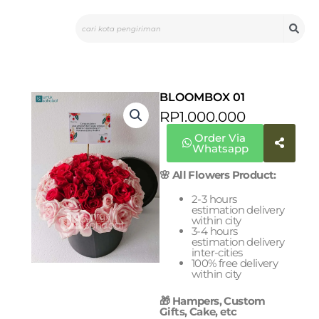
Skip
Search
to
content
BLOOMBOX 01
RP
1.000.000
Order Via
Whatsapp
🌸 All Flowers Product:
2-3 hours
estimation delivery
within city
3-4 hours
estimation delivery
inter-cities
100% free delivery
within city
🎁 Hampers, Custom
Gifts, Cake, etc