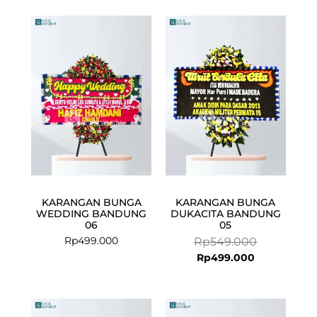
Current
Original
price
price
is:
was:
Rp499.000.
Rp549.000.
KARANGAN BUNGA
KARANGAN BUNGA
WEDDING BANDUNG
DUKACITA BANDUNG
06
05
Rp
499.000
Rp
549.000
Rp
499.000