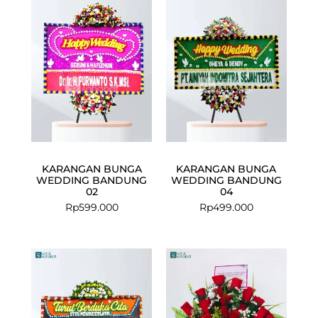
KARANGAN BUNGA
KARANGAN BUNGA
WEDDING BANDUNG
WEDDING BANDUNG
02
04
Rp
599.000
Rp
499.000
Current
Original
price
price
is:
was:
Rp899.000.
Rp1.085.000