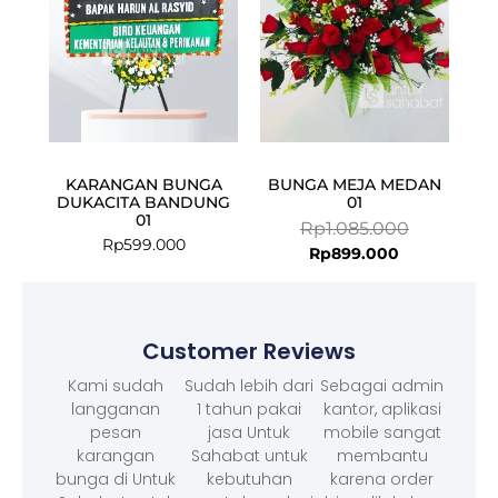
KARANGAN BUNGA
BUNGA MEJA MEDAN
DUKACITA BANDUNG
01
01
Rp
1.085.000
Rp
599.000
Rp
899.000
Customer Reviews
Kami sudah
Sudah lebih dari
Sebagai admin
langganan
1 tahun pakai
kantor, aplikasi
pesan
jasa Untuk
mobile sangat
karangan
Sahabat untuk
membantu
bunga di Untuk
kebutuhan
karena order