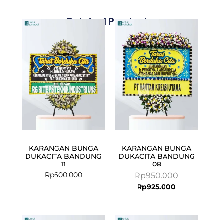
Related Products
Current
Original
price
price
is:
was:
Rp925.000.
Rp950.000.
KARANGAN BUNGA
KARANGAN BUNGA
DUKACITA BANDUNG
DUKACITA BANDUNG
11
08
Rp
600.000
Rp
950.000
Rp
925.000