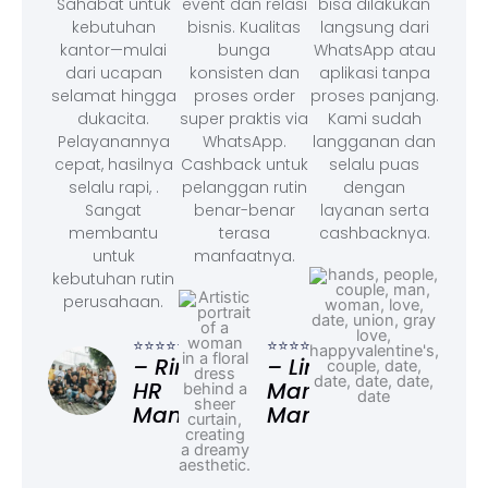
Sahabat untuk
event dan relasi
bisa dilakukan
kebutuhan
bisnis. Kualitas
langsung dari
kantor—mulai
bunga
WhatsApp atau
dari ucapan
konsisten dan
aplikasi tanpa
selamat hingga
proses order
proses panjang.
dukacita.
super praktis via
Kami sudah
Pelayanannya
WhatsApp.
langganan dan
cepat, hasilnya
Cashback untuk
selalu puas
selalu rapi, .
pelanggan rutin
dengan
Sangat
benar-benar
layanan serta
membantu
terasa
cashbacknya.
untuk
manfaatnya.
kebutuhan rutin
perusahaan.
⭐⭐⭐
– F
⭐⭐⭐⭐⭐
⭐⭐⭐⭐⭐
Ad
– Rina,
– Linda,
HR
Marketing
Manager
Manager