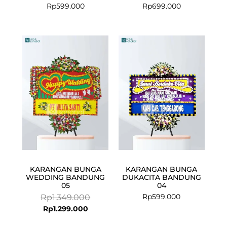
Rp
599.000
Rp
699.000
Current
Original
price
price
is:
was:
Rp1.299.000.
Rp1.349.000.
KARANGAN BUNGA
KARANGAN BUNGA
WEDDING BANDUNG
DUKACITA BANDUNG
05
04
Rp
599.000
Rp
1.349.000
Rp
1.299.000