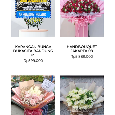
KARANGAN BUNGA
HANDBOUQUET
DUKACITA BANDUNG
JAKARTA 08
09
Rp
3.889.000
Rp
599.000
Current
Original
price
price
is:
was:
Rp699.000.
Rp850.000.