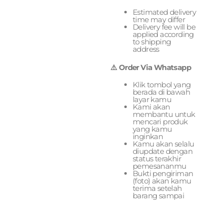
Estimated delivery
time may differ
Delivery fee will be
applied according
to shipping
address
⚠️ Order Via Whatsapp
Klik tombol yang
berada di bawah
layar kamu
Kami akan
membantu untuk
mencari produk
yang kamu
inginkan
Kamu akan selalu
diupdate dengan
status terakhir
pemesananmu
Bukti pengiriman
(foto) akan kamu
terima setelah
barang sampai