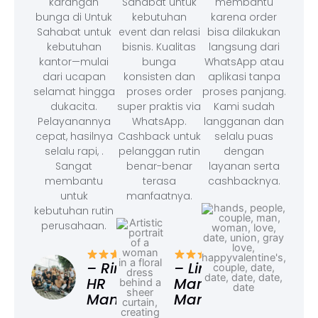
karangan
Sahabat untuk
membantu
bunga di Untuk
kebutuhan
karena order
Sahabat untuk
event dan relasi
bisa dilakukan
kebutuhan
bisnis. Kualitas
langsung dari
kantor—mulai
bunga
WhatsApp atau
dari ucapan
konsisten dan
aplikasi tanpa
selamat hingga
proses order
proses panjang.
dukacita.
super praktis via
Kami sudah
Pelayanannya
WhatsApp.
langganan dan
cepat, hasilnya
Cashback untuk
selalu puas
selalu rapi, .
pelanggan rutin
dengan
Sangat
benar-benar
layanan serta
membantu
terasa
cashbacknya.
untuk
manfaatnya.
kebutuhan rutin
perusahaan.
– F
Ad
– Rina,
– Linda,
HR
Marketing
Manager
Manager