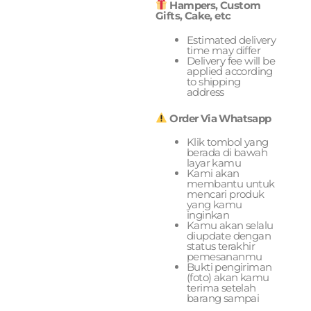
Hampers, Custom
Gifts, Cake, etc
Estimated delivery
time may differ
Delivery fee will be
applied according
to shipping
address
Order Via Whatsapp
Klik tombol yang
berada di bawah
layar kamu
Kami akan
membantu untuk
mencari produk
yang kamu
inginkan
Kamu akan selalu
diupdate dengan
status terakhir
pemesananmu
Bukti pengiriman
(foto) akan kamu
terima setelah
barang sampai