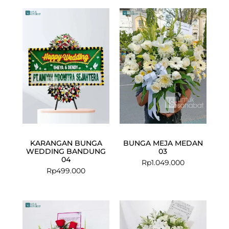
KARANGAN BUNGA
BUNGA MEJA MEDAN
WEDDING BANDUNG
03
04
Rp
1.049.000
Rp
499.000
Current
Original
Current
Original
price
price
price
price
is:
was:
is:
was: