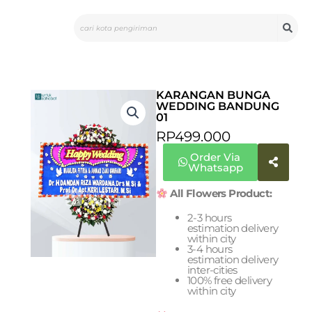
Skip
Search
to
content
KARANGAN BUNGA
WEDDING BANDUNG
01
RP
499.000
Order Via
Whatsapp
All Flowers Product:
2-3 hours
estimation delivery
within city
3-4 hours
estimation delivery
inter-cities
100% free delivery
within city