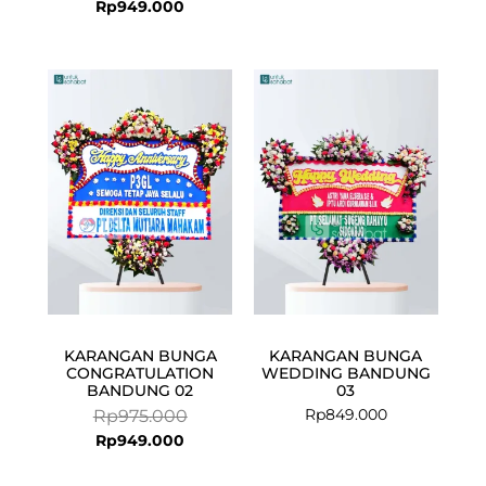
Rp
949.000
Current
Original
price
price
is:
was:
Rp949.000.
Rp975.000.
KARANGAN BUNGA
KARANGAN BUNGA
CONGRATULATION
WEDDING BANDUNG
BANDUNG 02
03
Rp
849.000
Rp
975.000
Rp
949.000