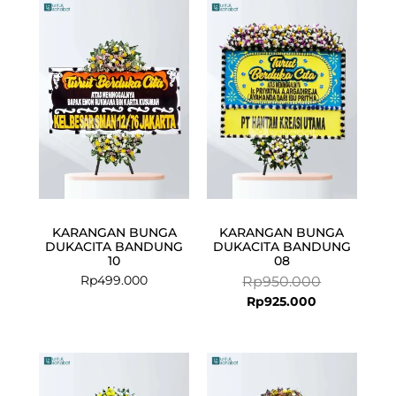
Current
Original
price
price
is:
was:
Rp925.000.
Rp950.000.
KARANGAN BUNGA
KARANGAN BUNGA
DUKACITA BANDUNG
DUKACITA BANDUNG
10
08
Rp
499.000
Rp
950.000
Rp
925.000