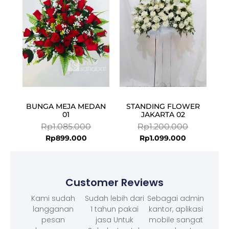
Rp899.000.
Rp1.085.000.
Rp1.099.000
Rp1.200.000
BUNGA MEJA MEDAN
STANDING FLOWER
01
JAKARTA 02
Rp
1.085.000
Rp
1.200.000
Rp
899.000
Rp
1.099.000
Customer Reviews
Kami sudah
Sudah lebih dari
Sebagai admin
langganan
1 tahun pakai
kantor, aplikasi
pesan
jasa Untuk
mobile sangat