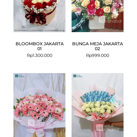
BLOOMBOX JAKARTA
BUNGA MEJA JAKARTA
01
02
Rp
1.300.000
Rp
999.000
Current
Original
price
price
is:
was:
Rp599.000.
Rp750.000.