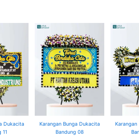
Original
Current
price
price
was:
is:
Rp950.000.
Rp925.000.
a Dukacita
Karangan Bunga Dukacita
Karangan 
 11
Bandung 08
Ba