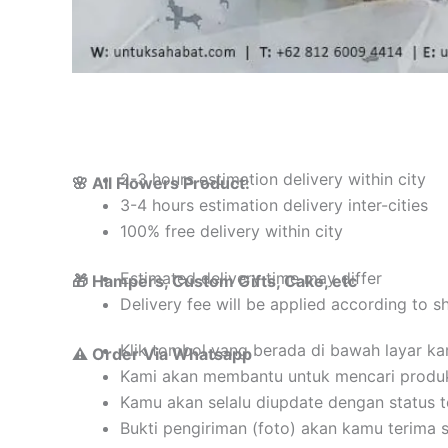
2-3 hours estimation delivery within city
🌸 All Flowers Product:
3-4 hours estimation delivery inter-cities
100% free delivery within city
Estimated delivery time may differ
🎁 Hampers, Custom Gifts, Cake, etc
Delivery fee will be applied according to s
Klik tombol yang berada di bawah layar k
⚠️ Order Via Whatsapp
Kami akan membantu untuk mencari produ
Kamu akan selalu diupdate dengan status 
Bukti pengiriman (foto) akan kamu terima 