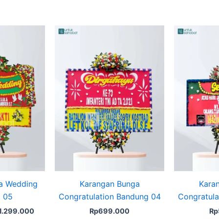
ginal
Current
ce
price
s:
is:
1.349.000.
Rp1.299.000.
a Wedding
Karangan Bunga
Kara
 05
Congratulation Bandung 04
Congratula
1.299.000
Rp
699.000
Rp