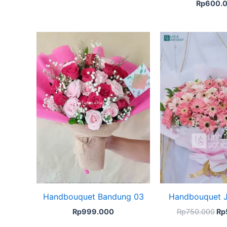
Rp
600.
Ori
pri
wa
Rp
Handbouquet Bandung 03
Handbouquet J
Rp
999.000
Rp
750.000
Rp