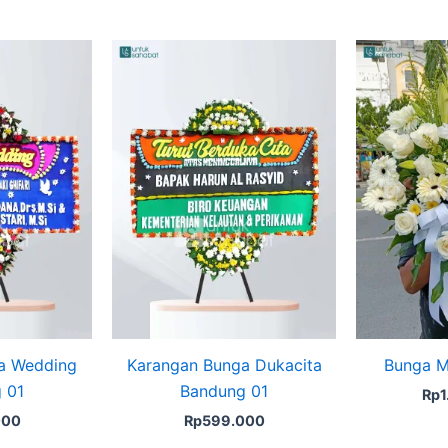
a Wedding
Karangan Bunga Dukacita
Bunga M
 01
Bandung 01
Rp
000
Rp
599.000