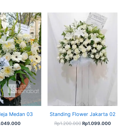
Original
Current
price
price
was:
is:
Rp1.200.000.
Rp1.099.000
eja Medan 03
Standing Flower Jakarta 02
1.049.000
Rp
1.200.000
Rp
1.099.000