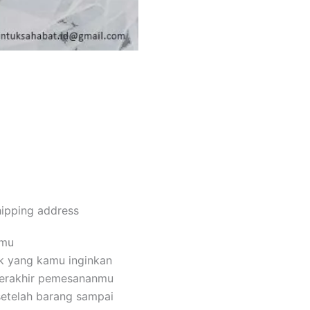
Order Via Whatsapp
hipping address
amu
k yang kamu inginkan
terakhir pemesananmu
setelah barang sampai