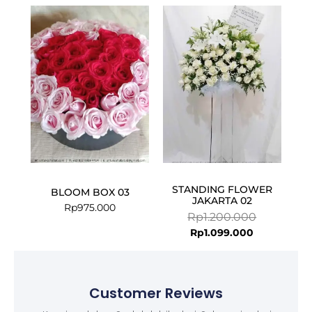
Current
Original
price
price
is:
was:
Rp1.099.000
Rp1.200.000
STANDING FLOWER
BLOOM BOX 03
JAKARTA 02
Rp
975.000
Rp
1.200.000
Rp
1.099.000
Customer Reviews