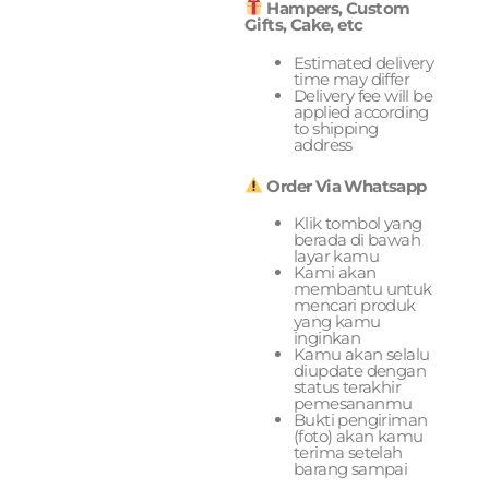
Hampers, Custom
Gifts, Cake, etc
Estimated delivery
time may differ
Delivery fee will be
applied according
to shipping
address
Order Via Whatsapp
Klik tombol yang
berada di bawah
layar kamu
Kami akan
membantu untuk
mencari produk
yang kamu
inginkan
Kamu akan selalu
diupdate dengan
status terakhir
pemesananmu
Bukti pengiriman
(foto) akan kamu
terima setelah
barang sampai