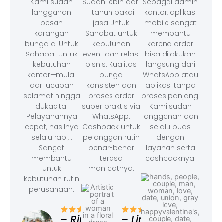
Kami sudah
Sudah lebih dari
Sebagai admin
langganan
1 tahun pakai
kantor, aplikasi
pesan
jasa Untuk
mobile sangat
karangan
Sahabat untuk
membantu
bunga di Untuk
kebutuhan
karena order
Sahabat untuk
event dan relasi
bisa dilakukan
kebutuhan
bisnis. Kualitas
langsung dari
kantor—mulai
bunga
WhatsApp atau
dari ucapan
konsisten dan
aplikasi tanpa
selamat hingga
proses order
proses panjang.
dukacita.
super praktis via
Kami sudah
Pelayanannya
WhatsApp.
langganan dan
cepat, hasilnya
Cashback untuk
selalu puas
selalu rapi, .
pelanggan rutin
dengan
Sangat
benar-benar
layanan serta
membantu
terasa
cashbacknya.
untuk
manfaatnya.
kebutuhan rutin
perusahaan.
– F
Ad
– Rina,
– Linda,