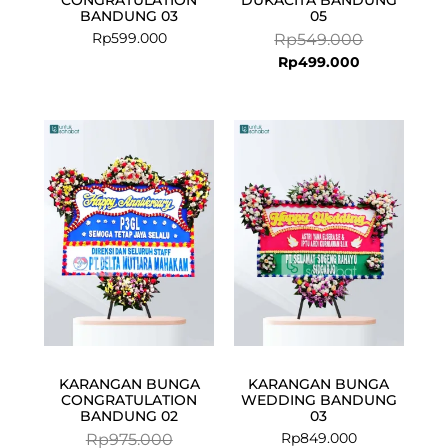
BANDUNG 03
05
Rp
599.000
Rp
549.000
Rp
499.000
Current
Original
price
price
is:
was:
Rp949.000.
Rp975.000.
KARANGAN BUNGA
KARANGAN BUNGA
CONGRATULATION
WEDDING BANDUNG
BANDUNG 02
03
Rp
849.000
Rp
975.000