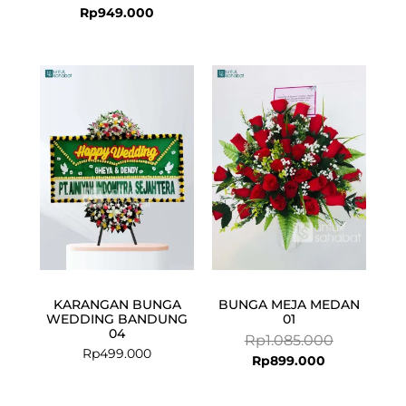
Rp
949.000
Current
Original
price
price
is:
was:
Rp899.000.
Rp1.085.000
KARANGAN BUNGA
BUNGA MEJA MEDAN
WEDDING BANDUNG
01
04
Rp
1.085.000
Rp
499.000
Rp
899.000