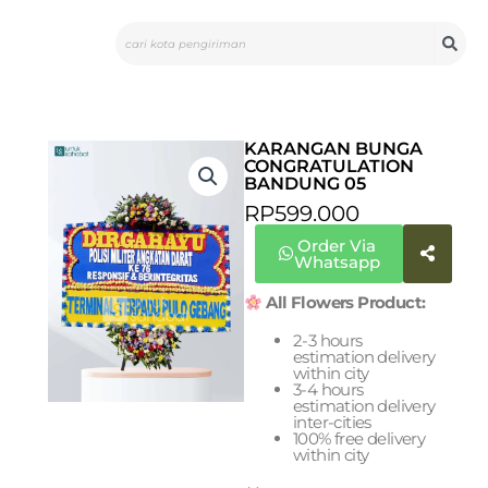
Skip
Search
to
content
KARANGAN BUNGA
CONGRATULATION
BANDUNG 05
RP
599.000
Order Via
Whatsapp
All Flowers Product:
2-3 hours
estimation delivery
within city
3-4 hours
estimation delivery
inter-cities
100% free delivery
within city