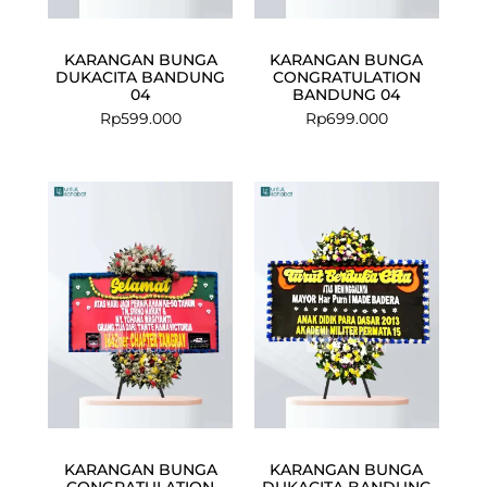
KARANGAN BUNGA
KARANGAN BUNGA
DUKACITA BANDUNG
CONGRATULATION
04
BANDUNG 04
Rp
599.000
Rp
699.000
Current
Original
price
price
is:
was:
Rp499.000.
Rp549.000.
KARANGAN BUNGA
KARANGAN BUNGA
CONGRATULATION
DUKACITA BANDUNG