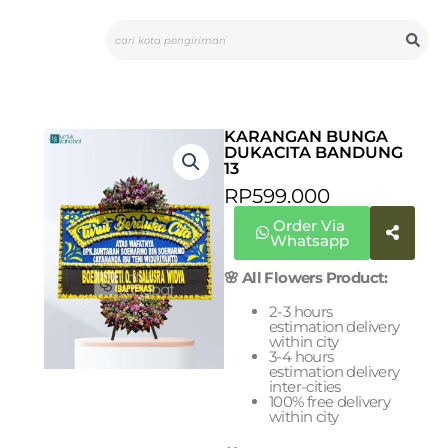
Skip
Search
to
content
KARANGAN BUNGA
DUKACITA BANDUNG
13
RP
599.000
Order Via
Whatsapp
🌸 All Flowers Product:
2-3 hours
estimation delivery
within city
3-4 hours
estimation delivery
inter-cities
100% free delivery
within city