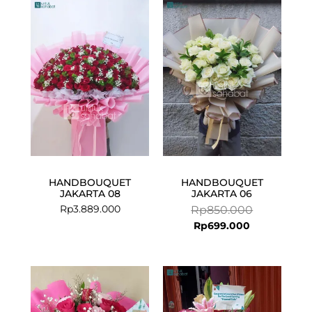
Current
Original
price
price
is:
was:
Rp699.000.
Rp850.000.
HANDBOUQUET
HANDBOUQUET
JAKARTA 08
JAKARTA 06
Rp
3.889.000
Rp
850.000
Rp
699.000