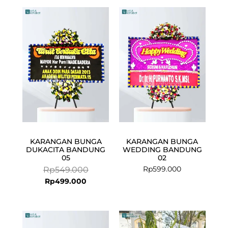
Current
Original
price
price
is:
was:
Rp499.000.
Rp549.000.
KARANGAN BUNGA
KARANGAN BUNGA
DUKACITA BANDUNG
WEDDING BANDUNG
05
02
Rp
599.000
Rp
549.000
Rp
499.000