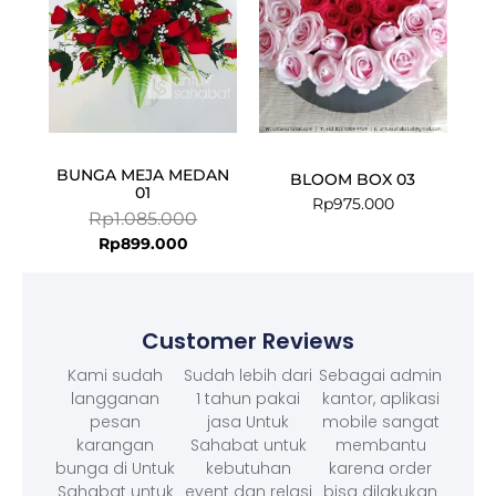
BUNGA MEJA MEDAN
BLOOM BOX 03
01
Rp
975.000
Rp
1.085.000
Rp
899.000
Customer Reviews
Kami sudah
Sudah lebih dari
Sebagai admin
langganan
1 tahun pakai
kantor, aplikasi
pesan
jasa Untuk
mobile sangat
karangan
Sahabat untuk
membantu
bunga di Untuk
kebutuhan
karena order
Sahabat untuk
event dan relasi
bisa dilakukan