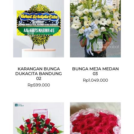
KARANGAN BUNGA
BUNGA MEJA MEDAN
DUKACITA BANDUNG
03
02
Rp
1.049.000
Rp
599.000
Current
Original
price
price
is:
was:
Rp899.000.
Rp1.085.000.