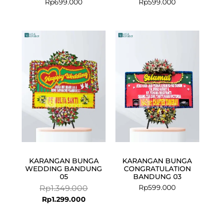
Rp
699.000
Rp
599.000
Current
Original
price
price
is:
was:
Rp1.299.000.
Rp1.349.000.
KARANGAN BUNGA
KARANGAN BUNGA
WEDDING BANDUNG
CONGRATULATION
05
BANDUNG 03
Rp
599.000
Rp
1.349.000
Rp
1.299.000