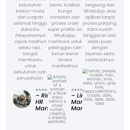
kebutuhan
bisnis. Kualitas
langsung dari
kantor—mulai
bunga
WhatsApp atau
dari ucapan
konsisten dan
aplikasi tanpa
selamat hingga
proses order
proses panjang.
dukacita.
super praktis via
Kami sudah
Pelayanannya
WhatsApp.
langganan dan
cepat, hasilnya
Cashback untuk
selalu puas
selalu rapi, .
pelanggan rutin
dengan
Sangat
benar-benar
layanan serta
membantu
terasa
cashbacknya.
untuk
manfaatnya.
kebutuhan rutin
perusahaan.
⭐⭐⭐
– F
⭐⭐⭐⭐⭐
⭐⭐⭐⭐⭐
Ad
– Rina,
– Linda,
HR
Marketing
Manager
Manager