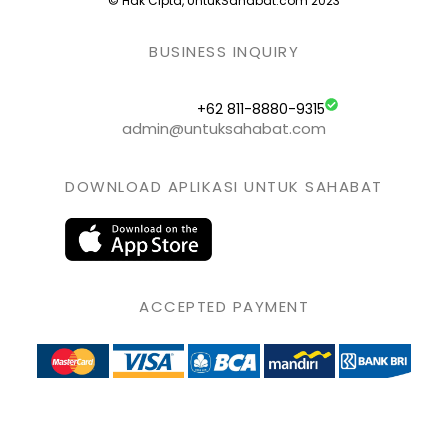
© Hak Cipta, UntukSahabat.com 2023
BUSINESS INQUIRY
+62 811-8880-9315
admin@untuksahabat.com
DOWNLOAD APLIKASI UNTUK SAHABAT
ACCEPTED PAYMENT