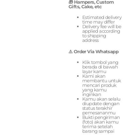
🎁 Hampers, Custom
Gifts, Cake, etc
Estimated delivery
time may differ
Delivery fee will be
applied according
to shipping
address
⚠️ Order Via Whatsapp
Klik tombol yang
berada di bawah
layar kamu
Kami akan
membantu untuk
mencari produk
yang kamu
inginkan
Kamu akan selalu
diupdate dengan
status terakhir
pemesananmu
Bukti pengiriman
(foto) akan kamu
terima setelah
barang sampai