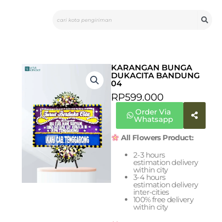
Skip
Search
to
content
KARANGAN BUNGA
DUKACITA BANDUNG
04
RP
599.000
Order Via
Whatsapp
All Flowers Product:
2-3 hours
estimation delivery
within city
3-4 hours
estimation delivery
inter-cities
100% free delivery
within city