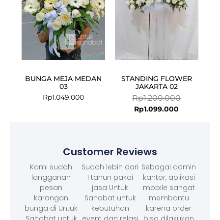
BUNGA MEJA MEDAN
STANDING FLOWER
03
JAKARTA 02
Rp
1.049.000
Rp
1.200.000
Rp
1.099.000
Customer Reviews
Kami sudah
Sudah lebih dari
Sebagai admin
langganan
1 tahun pakai
kantor, aplikasi
pesan
jasa Untuk
mobile sangat
karangan
Sahabat untuk
membantu
bunga di Untuk
kebutuhan
karena order
Sahabat untuk
event dan relasi
bisa dilakukan