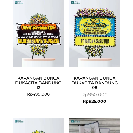
Current
Original
price
price
is:
was:
Rp925.000.
Rp950.000.
KARANGAN BUNGA
KARANGAN BUNGA
DUKACITA BANDUNG
DUKACITA BANDUNG
12
08
Rp
499.000
Rp
950.000
Rp
925.000