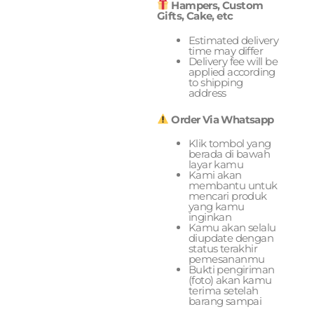
Hampers, Custom
Gifts, Cake, etc
Estimated delivery
time may differ
Delivery fee will be
applied according
to shipping
address
Order Via Whatsapp
Klik tombol yang
berada di bawah
layar kamu
Kami akan
membantu untuk
mencari produk
yang kamu
inginkan
Kamu akan selalu
diupdate dengan
status terakhir
pemesananmu
Bukti pengiriman
(foto) akan kamu
terima setelah
barang sampai