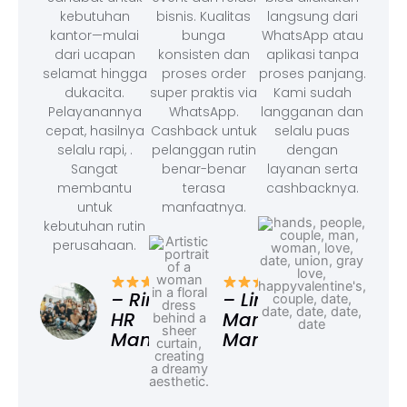
kebutuhan
bisnis. Kualitas
langsung dari
kantor—mulai
bunga
WhatsApp atau
dari ucapan
konsisten dan
aplikasi tanpa
selamat hingga
proses order
proses panjang.
dukacita.
super praktis via
Kami sudah
Pelayanannya
WhatsApp.
langganan dan
cepat, hasilnya
Cashback untuk
selalu puas
selalu rapi, .
pelanggan rutin
dengan
Sangat
benar-benar
layanan serta
membantu
terasa
cashbacknya.
untuk
manfaatnya.
kebutuhan rutin
perusahaan.
– F
Ad
– Rina,
– Linda,
HR
Marketing
Manager
Manager