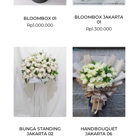
BLOOMBOX JAKARTA
BLOOMBOX 01
01
Rp
1.000.000
Rp
1.300.000
Current
Original
price
price
is:
was:
Rp699.000.
Rp850.000.
BUNGA STANDING
HANDBOUQUET
JAKARTA 02
JAKARTA 06