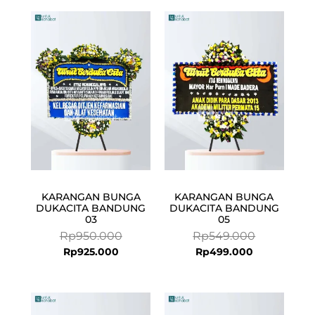
Current
Original
Current
Original
price
price
price
price
is:
was:
is:
was:
Rp925.000.
Rp950.000.
Rp499.000.
Rp549.000.
KARANGAN BUNGA
KARANGAN BUNGA
DUKACITA BANDUNG
DUKACITA BANDUNG
03
05
Rp
950.000
Rp
549.000
Rp
925.000
Rp
499.000