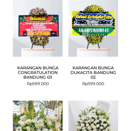
KARANGAN BUNGA
KARANGAN BUNGA
CONGRATULATION
DUKACITA BANDUNG
BANDUNG 03
02
Rp
599.000
Rp
599.000
Current
Original
price
price
is:
was:
Rp1.099.000
Rp1.200.000