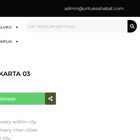
admin@untuksahabat.com
Search
ALUKU
PAPUA
KARTA 03
atsapp
ivery within city
very inter-cities
 city