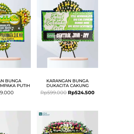
was:
is:
Rp599.000.
Rp524.500.
AN BUNGA
KARANGAN BUNGA
EMPAKA PUTIH
DUKACITA CAKUNG
9.000
Rp
599.000
Rp
524.500