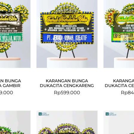
N BUNGA
KARANGAN BUNGA
KARANG
A GAMBIR
DUKACITA CENGKARENG
DUKACITA C
9.000
Rp
599.000
Rp
84
Original
Current
price
price
was:
is: