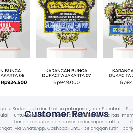
Rp949.000.
Rp924.500.
N BUNGA
KARANGAN BUNGA
KARANG
JAKARTA 06
DUKACITA JAKARTA 07
DUKACITA 
Rp
924.500
Rp
949.000
Rp
84
ga di
Sudah lebih dari 1 tahun pakai jasa Untuk Sahabat
Seb
Customer Reviews
ulai
untuk kebutuhan event dan relasi bisnis. Kualitas
memb
bunga konsisten dan proses order super praktis
d
Sangat
via WhatsApp. Cashback untuk pelanggan rutin
panj