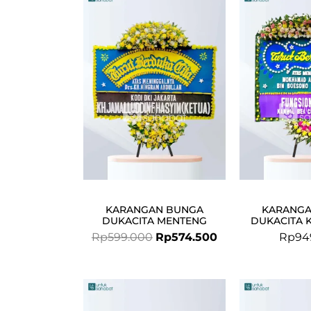
price
price
was:
is:
Rp599.000.
Rp574.500.
KARANGAN BUNGA
KARANGA
DUKACITA MENTENG
DUKACITA K
Rp
599.000
Rp
574.500
Rp
94