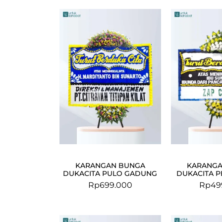
KARANGAN BUNGA
KARANGA
DUKACITA PULO GADUNG
DUKACITA P
Rp
699.000
Rp
49
Original
Current