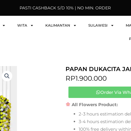
PASTI CASHBACK S/D 10% | NO MIN. ORDER
WITA
KALIMANTAN
SULAWESI
M
PAPAN DUKACITA JA
RP
1.900.000
Order Via Wh
All Flowers Product:
2-3 hours estimation del
3-4 hours estimation deli
100% free delivery within