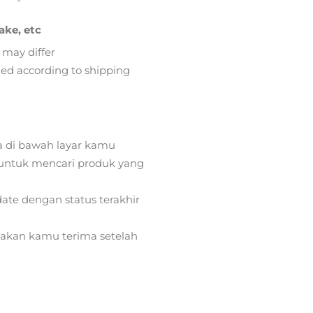
ake, etc
 may differ
lied according to shipping
a di bawah layar kamu
ntuk mencari produk yang
ate dengan status terakhir
) akan kamu terima setelah