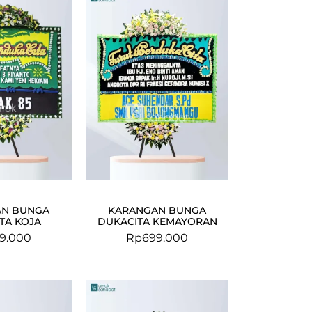
AN BUNGA
KARANGAN BUNGA
TA KOJA
DUKACITA KEMAYORAN
9.000
Rp
699.000
Original
Current
price
price