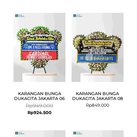
Current
Original
price
price
is:
was:
Rp924.500.
Rp949.000.
KARANGAN BUNGA
KARANGAN BUNGA
DUKACITA JAKARTA 06
DUKACITA JAKARTA 08
Rp
849.000
Rp
949.000
Rp
924.500