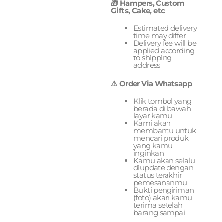
🎁 Hampers, Custom
Gifts, Cake, etc
Estimated delivery
time may differ
Delivery fee will be
applied according
to shipping
address
⚠️ Order Via Whatsapp
Klik tombol yang
berada di bawah
layar kamu
Kami akan
membantu untuk
mencari produk
yang kamu
inginkan
Kamu akan selalu
diupdate dengan
status terakhir
pemesananmu
Bukti pengiriman
(foto) akan kamu
terima setelah
barang sampai