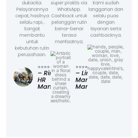
dukacita.
super praktis via
Kami sudah
Pelayanannya
WhatsApp.
langganan dan
cepat, hasilnya
Cashback untuk
selalu puas
selalu rapi, .
pelanggan rutin
dengan
Sangat
benar-benar
layanan serta
membantu
terasa
cashbacknya.
untuk
manfaatnya.
kebutuhan rutin
perusahaan.
⭐⭐⭐
– F
⭐⭐⭐⭐⭐
⭐⭐⭐⭐⭐
Ad
– Rina,
– Linda,
HR
Marketing
Manager
Manager