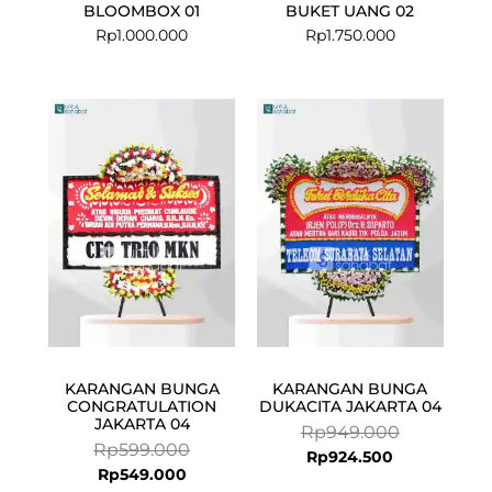
BLOOMBOX 01
BUKET UANG 02
Rp
1.000.000
Rp
1.750.000
Current
Original
Current
Original
price
price
price
price
is:
was:
is:
was:
Rp549.000.
Rp599.000.
Rp924.500.
Rp949.000.
KARANGAN BUNGA
KARANGAN BUNGA
CONGRATULATION
DUKACITA JAKARTA 04
JAKARTA 04
Rp
949.000
Rp
599.000
Rp
924.500
Rp
549.000