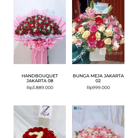
HANDBOUQUET
BUNGA MEJA JAKARTA
JAKARTA 08
02
Rp
3.889.000
Rp
999.000
Current
Original
price
price
is:
was:
Rp599.000.
Rp750.000.