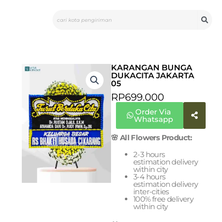
Skip
Search
to
content
KARANGAN BUNGA
DUKACITA JAKARTA
05
RP
699.000
Order Via
Whatsapp
🌸 All Flowers Product:
2-3 hours
estimation delivery
within city
3-4 hours
estimation delivery
inter-cities
100% free delivery
within city