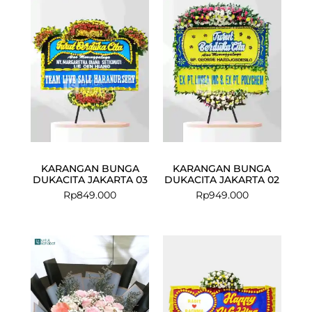
KARANGAN BUNGA
KARANGAN BUNGA
DUKACITA JAKARTA 03
DUKACITA JAKARTA 02
Rp
849.000
Rp
949.000
Current
Original
price
price
is:
was:
Rp550.000.
Rp749.000.