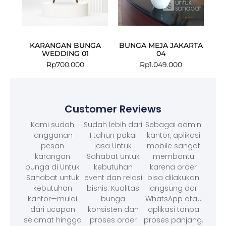
KARANGAN BUNGA
BUNGA MEJA JAKARTA
WEDDING 01
04
Rp
700.000
Rp
1.049.000
Customer Reviews
Kami sudah
Sudah lebih dari
Sebagai admin
langganan
1 tahun pakai
kantor, aplikasi
pesan
jasa Untuk
mobile sangat
karangan
Sahabat untuk
membantu
bunga di Untuk
kebutuhan
karena order
Sahabat untuk
event dan relasi
bisa dilakukan
kebutuhan
bisnis. Kualitas
langsung dari
kantor—mulai
bunga
WhatsApp atau
dari ucapan
konsisten dan
aplikasi tanpa
selamat hingga
proses order
proses panjang.