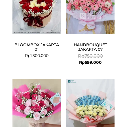
BLOOMBOX JAKARTA
HANDBOUQUET
01
JAKARTA 07
Rp
1.300.000
Rp
750.000
Rp
599.000