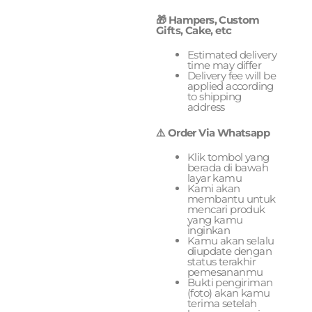
🎁 Hampers, Custom
Gifts, Cake, etc
Estimated delivery
time may differ
Delivery fee will be
applied according
to shipping
address
⚠️ Order Via Whatsapp
Klik tombol yang
berada di bawah
layar kamu
Kami akan
membantu untuk
mencari produk
yang kamu
inginkan
Kamu akan selalu
diupdate dengan
status terakhir
pemesananmu
Bukti pengiriman
(foto) akan kamu
terima setelah