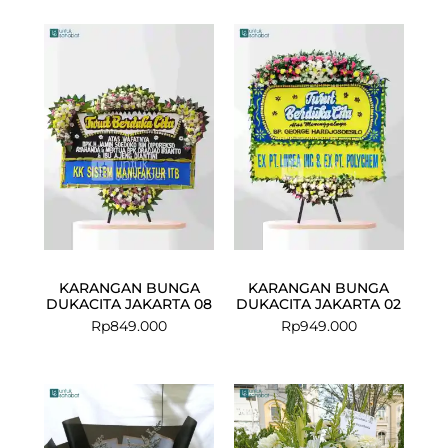
KARANGAN BUNGA
KARANGAN BUNGA
DUKACITA JAKARTA 08
DUKACITA JAKARTA 02
Rp
849.000
Rp
949.000
Current
Original
price
price
is:
was: