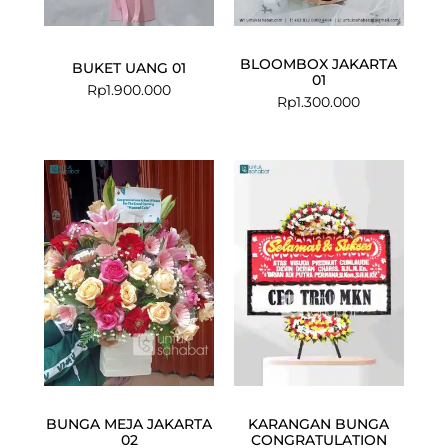
BLOOMBOX JAKARTA
BUKET UANG 01
01
Rp
1.900.000
Rp
1.300.000
Current
Original
price
price
is:
was:
Rp549.000.
Rp599.000.
BUNGA MEJA JAKARTA
KARANGAN BUNGA
02
CONGRATULATION