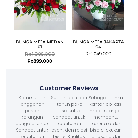
BUNGA MEJA MEDAN
BUNGA MEJA JAKARTA
01
04
Rp
1.049.000
Rp
1.085.000
Rp
899.000
Customer Reviews
Kami sudah
Sudah lebih dari
Sebagai admin
langganan
1 tahun pakai
kantor, aplikasi
pesan
jasa Untuk
mobile sangat
karangan
Sahabat untuk
membantu
bunga di Untuk
kebutuhan
karena order
Sahabat untuk
event dan relasi
bisa dilakukan
kebutuhan
bisnis. Kualitas
langsung dari