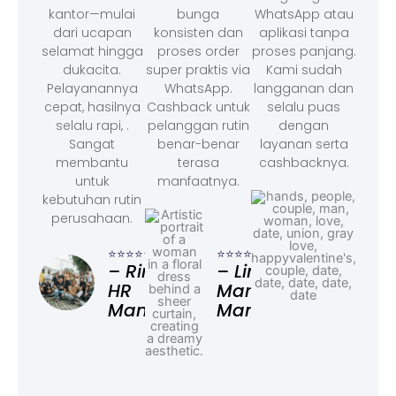
kantor—mulai
bunga
WhatsApp atau
dari ucapan
konsisten dan
aplikasi tanpa
selamat hingga
proses order
proses panjang.
dukacita.
super praktis via
Kami sudah
Pelayanannya
WhatsApp.
langganan dan
cepat, hasilnya
Cashback untuk
selalu puas
selalu rapi, .
pelanggan rutin
dengan
Sangat
benar-benar
layanan serta
membantu
terasa
cashbacknya.
untuk
manfaatnya.
kebutuhan rutin
perusahaan.
⭐⭐⭐
– F
⭐⭐⭐⭐⭐
⭐⭐⭐⭐⭐
Ad
– Rina,
– Linda,
HR
Marketing
Manager
Manager