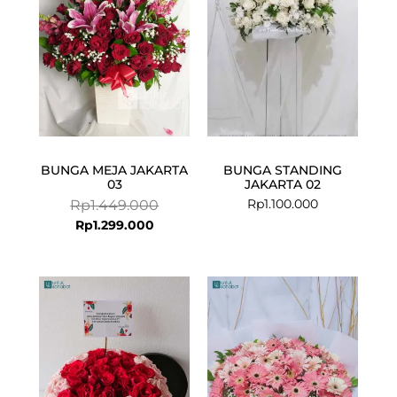
BUNGA MEJA JAKARTA
BUNGA STANDING
03
JAKARTA 02
Rp
1.100.000
Rp
1.449.000
Rp
1.299.000
Current
Original
price
price
is:
was:
Rp599.000.
Rp750.000.