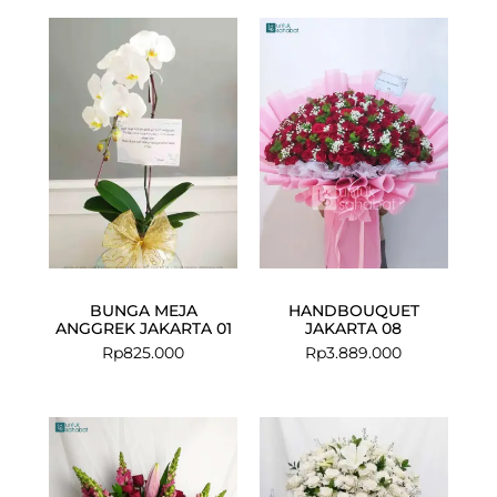
BUNGA MEJA
HANDBOUQUET
ANGGREK JAKARTA 01
JAKARTA 08
Rp
825.000
Rp
3.889.000
Current
Original
price
price
is:
was:
Rp1.299.000.
Rp1.449.000.