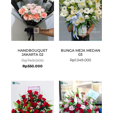
Rp550.000.
Rp749.000.
HANDBOUQUET
BUNGA MEJA MEDAN
JAKARTA 02
03
Rp
1.049.000
Rp
749.000
Rp
550.000
Current
Original
price
price
is:
was:
Rp899.000.
Rp1.085.000.