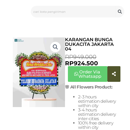
Skip
Search
to
content
KARANGAN BUNGA
DUKACITA JAKARTA
04
CURRENT
ORIGINAL
RP
949.000
PRICE
PRICE
RP
924.500
IS:
WAS:
Order Via
RP924.500.
RP949.000
Whatsapp
🌸 All Flowers Product:
2-3 hours
estimation delivery
within city
3-4 hours
estimation delivery
inter-cities
100% free delivery
within city