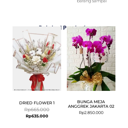
barang sampai
Related Products
Current
Original
price
price
is:
was:
Rp635.000.
Rp665.000.
BUNGA MEJA
DRIED FLOWER 1
ANGGREK JAKARTA 02
Rp
665.000
Rp
2.850.000
Rp
635.000