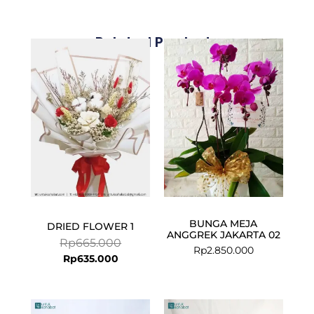
Related Products
Current
Original
price
price
is:
was:
Rp635.000.
Rp665.000.
BUNGA MEJA
DRIED FLOWER 1
ANGGREK JAKARTA 02
Rp
665.000
Rp
2.850.000
Rp
635.000
Current
Original