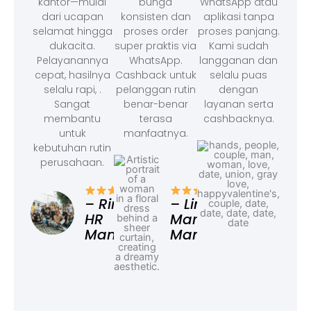
kantor—mulai
bunga
WhatsApp atau
dari ucapan
konsisten dan
aplikasi tanpa
selamat hingga
proses order
proses panjang.
dukacita.
super praktis via
Kami sudah
Pelayanannya
WhatsApp.
langganan dan
cepat, hasilnya
Cashback untuk
selalu puas
selalu rapi, .
pelanggan rutin
dengan
Sangat
benar-benar
layanan serta
membantu
terasa
cashbacknya.
untuk
manfaatnya.
kebutuhan rutin
perusahaan.
– F
Ad
– Rina,
– Linda,
HR
Marketing
Manager
Manager