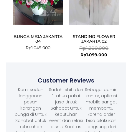
BUNGA MEJA JAKARTA
STANDING FLOWER
04
JAKARTA 02
Rp
1.049.000
Rp
1.200.000
Rp
1.099.000
Customer Reviews
Kami sudah
Sudah lebih dari
Sebagai admin
langganan
1 tahun pakai
kantor, aplikasi
pesan
jasa Untuk
mobile sangat
karangan
Sahabat untuk
membantu
bunga di Untuk
kebutuhan
karena order
Sahabat untuk
event dan relasi
bisa dilakukan
kebutuhan
bisnis. Kualitas
langsung dari