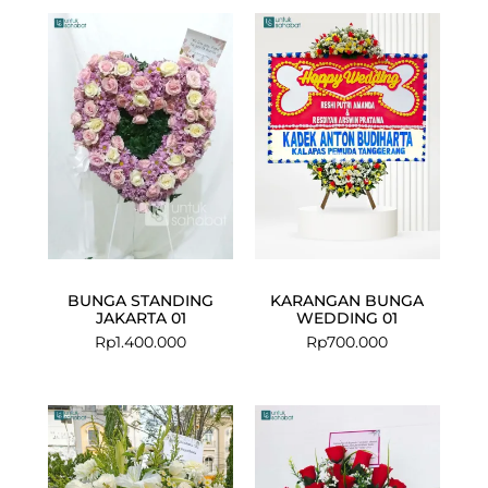
BUNGA STANDING
KARANGAN BUNGA
JAKARTA 01
WEDDING 01
Rp
1.400.000
Rp
700.000
Current
Original
price
price
is:
was:
Rp899.000.
Rp1.085.000