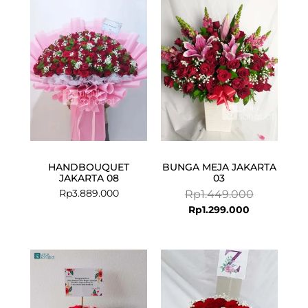
price
price
is:
was:
Rp1.299.000
Rp1.449.000
HANDBOUQUET
BUNGA MEJA JAKARTA
JAKARTA 08
03
Rp
3.889.000
Rp
1.449.000
Rp
1.299.000