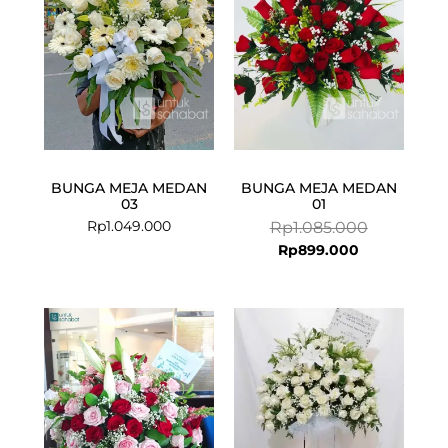
BUNGA MEJA MEDAN
BUNGA MEJA MEDAN
03
01
Rp
1.049.000
Rp
1.085.000
Rp
899.000
Current
Original
price
price
is:
was:
Rp1.099.000
Rp1.200.000