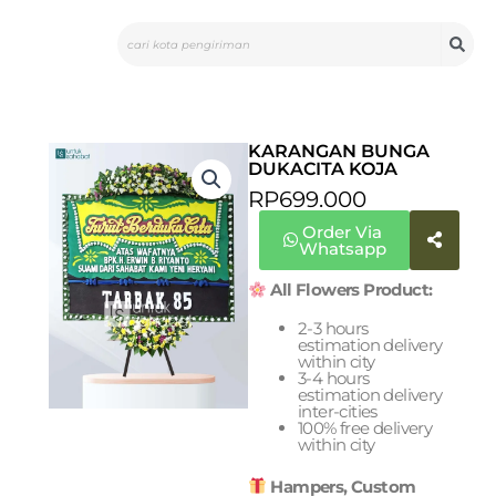
Skip
Search
to
content
KARANGAN BUNGA
DUKACITA KOJA
RP
699.000
Order Via
Whatsapp
All Flowers Product:
2-3 hours
estimation delivery
within city
3-4 hours
estimation delivery
inter-cities
100% free delivery
within city
Hampers, Custom