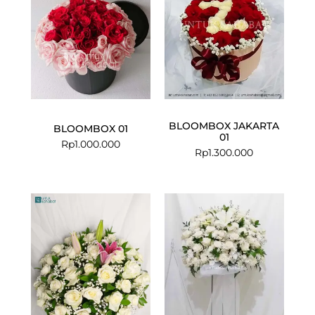
BLOOMBOX JAKARTA
BLOOMBOX 01
01
Rp
1.000.000
Rp
1.300.000
Current
Original
price
price
is:
was:
Rp949.000.
Rp1.099.000.