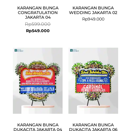
KARANGAN BUNGA
KARANGAN BUNGA
CONGRATULATION
WEDDING JAKARTA 02
JAKARTA 04
Rp
949.000
Rp
599.000
Rp
549.000
Current
Original
Current
Original
price
price
price
price
is:
was:
is:
was:
Rp924.500.
Rp949.000.
Rp924.500.
Rp949.000.
KARANGAN BUNGA
KARANGAN BUNGA
DUKACITA JAKARTA 04
DUKACITA JAKARTA 06