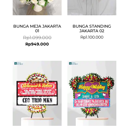
BUNGA MEJA JAKARTA
BUNGA STANDING
01
JAKARTA 02
Rp
1.100.000
Rp
1.099.000
Rp
949.000
Current
Original
price
price
is:
was:
Rp549.000.
Rp599.000.