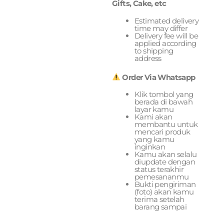
Gifts, Cake, etc
Estimated delivery
time may differ
Delivery fee will be
applied according
to shipping
address
Order Via Whatsapp
Klik tombol yang
berada di bawah
layar kamu
Kami akan
membantu untuk
mencari produk
yang kamu
inginkan
Kamu akan selalu
diupdate dengan
status terakhir
pemesananmu
Bukti pengiriman
(foto) akan kamu
terima setelah
barang sampai