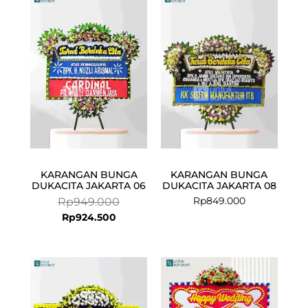
price
price
is:
was:
Rp924.500.
Rp949.000.
KARANGAN BUNGA
KARANGAN BUNGA
DUKACITA JAKARTA 06
DUKACITA JAKARTA 08
Rp
849.000
Rp
949.000
Rp
924.500
Current
Original
price
price
is:
was:
Rp545.000.
Rp599.000.