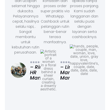
dari ucapan
konsisten dan
aplikasi tanpa
selamat hingga
proses order
proses panjang.
dukacita.
super praktis via
Kami sudah
Pelayanannya
WhatsApp.
langganan dan
cepat, hasilnya
Cashback untuk
selalu puas
selalu rapi, .
pelanggan rutin
dengan
Sangat
benar-benar
layanan serta
membantu
terasa
cashbacknya.
untuk
manfaatnya.
kebutuhan rutin
perusahaan.
⭐⭐⭐
– F
⭐⭐⭐⭐⭐
⭐⭐⭐⭐⭐
Ad
– Rina,
– Linda,
HR
Marketing
Manager
Manager