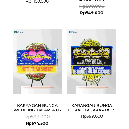
Rp
1.100.000
Rp
599.000
Rp
549.000
Current
Original
price
price
is:
was:
Rp574.500.
Rp599.000.
KARANGAN BUNGA
KARANGAN BUNGA
WEDDING JAKARTA 03
DUKACITA JAKARTA 05
Rp
699.000
Rp
599.000
Rp
574.500