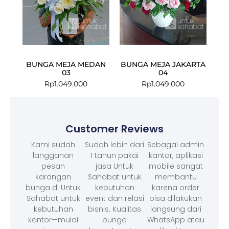
BUNGA MEJA MEDAN
BUNGA MEJA JAKARTA
03
04
Rp
1.049.000
Rp
1.049.000
Customer Reviews
Kami sudah
Sudah lebih dari
Sebagai admin
langganan
1 tahun pakai
kantor, aplikasi
pesan
jasa Untuk
mobile sangat
karangan
Sahabat untuk
membantu
bunga di Untuk
kebutuhan
karena order
Sahabat untuk
event dan relasi
bisa dilakukan
kebutuhan
bisnis. Kualitas
langsung dari
kantor—mulai
bunga
WhatsApp atau