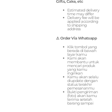
Gifts, Cake, etc
Estimated delivery
time may differ
Delivery fee will be
applied according
to shipping
address
⚠️ Order Via Whatsapp
Klik tombol yang
berada di bawah
layar kamu
Kami akan
membantu untuk
mencari produk
yang kamu
inginkan
Kamu akan selalu
diupdate dengan
status terakhir
pemesananmu
Bukti pengiriman
(foto) akan kamu
terima setelah
barang sampai