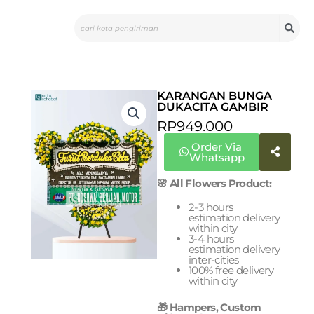
Skip
Search
to
content
KARANGAN BUNGA
DUKACITA GAMBIR
RP
949.000
Order Via
Whatsapp
🌸 All Flowers Product:
2-3 hours
estimation delivery
within city
3-4 hours
estimation delivery
inter-cities
100% free delivery
within city
🎁 Hampers, Custom