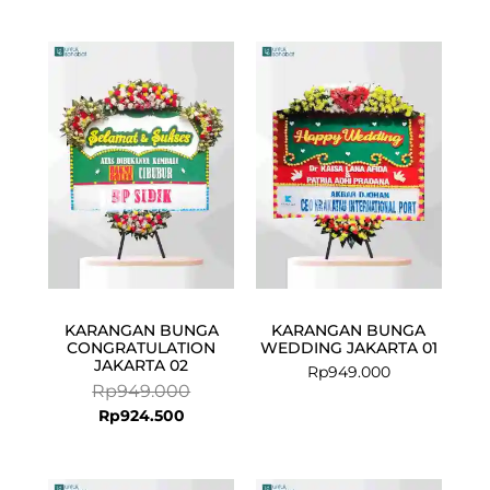
Current
Original
price
price
is:
was:
Rp924.500.
Rp949.000.
KARANGAN BUNGA
KARANGAN BUNGA
CONGRATULATION
WEDDING JAKARTA 01
JAKARTA 02
Rp
949.000
Rp
949.000
Rp
924.500
Current
Original