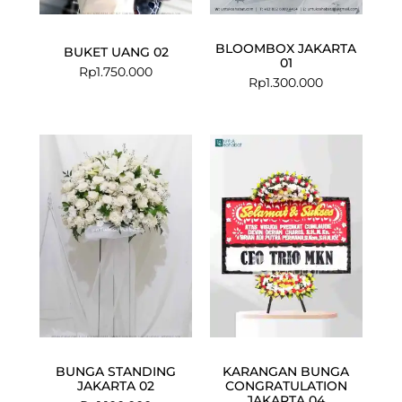
BLOOMBOX JAKARTA
BUKET UANG 02
01
Rp
1.750.000
Rp
1.300.000
Current
Original
price
price
is:
was:
Rp549.000.
Rp599.000.
BUNGA STANDING
KARANGAN BUNGA
JAKARTA 02
CONGRATULATION
JAKARTA 04