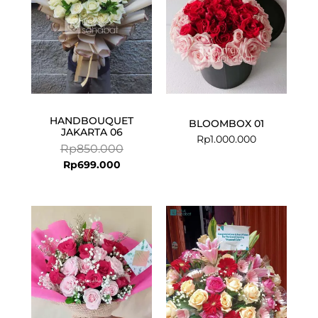
HANDBOUQUET
BLOOMBOX 01
JAKARTA 06
Rp
1.000.000
Rp
850.000
Rp
699.000