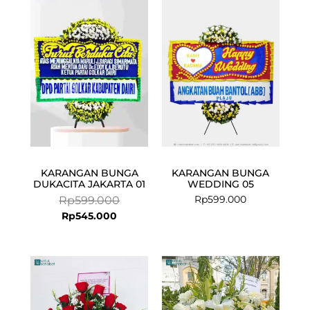
price
price
is:
was:
Rp545.000.
Rp599.000.
KARANGAN BUNGA
KARANGAN BUNGA
DUKACITA JAKARTA 01
WEDDING 05
Rp
599.000
Rp
599.000
Rp
545.000
Current
Original
price
price
is:
was:
Rp899.000.
Rp1.085.000.