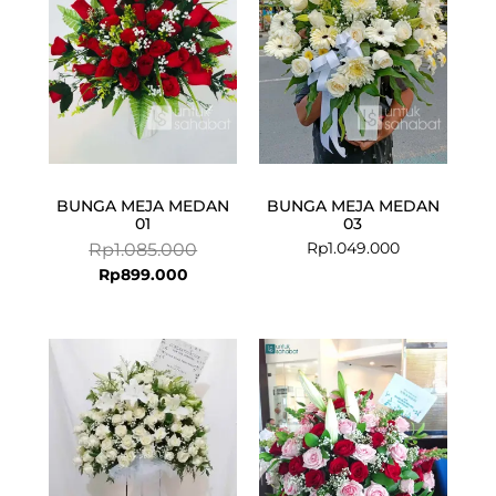
BUNGA MEJA MEDAN
BUNGA MEJA MEDAN
01
03
Rp
1.049.000
Rp
1.085.000
Rp
899.000
Current
Original
price
price
is:
was:
Rp1.099.000.
Rp1.200.000.