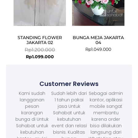
STANDING FLOWER
BUNGA MEJA JAKARTA
JAKARTA 02
04
Rp
1.049.000
Rp
1.200.000
Rp
1.099.000
Customer Reviews
Kami sudah
Sudah lebih dari
Sebagai admin
langganan
1 tahun pakai
kantor, aplikasi
pesan
jasa Untuk
mobile sangat
karangan
Sahabat untuk
membantu
bunga di Untuk
kebutuhan
karena order
Sahabat untuk
event dan relasi
bisa dilakukan
kebutuhan
bisnis. Kualitas
langsung dari