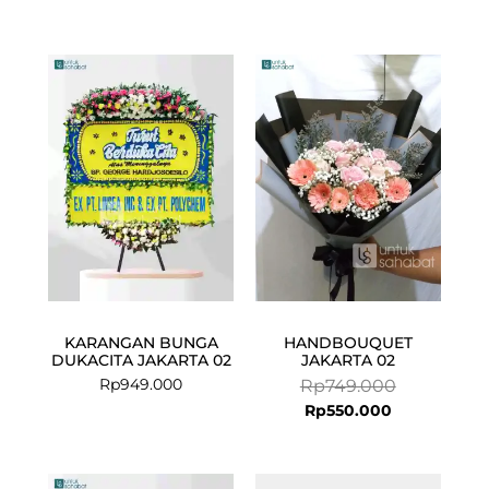
Current
Original
price
price
is:
was:
Rp550.000.
Rp749.000.
KARANGAN BUNGA
HANDBOUQUET
DUKACITA JAKARTA 02
JAKARTA 02
Rp
949.000
Rp
749.000
Rp
550.000
Current
Original