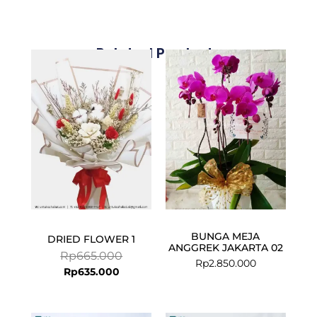
Related Products
Current
Original
price
price
is:
was:
Rp635.000.
Rp665.000.
BUNGA MEJA
DRIED FLOWER 1
ANGGREK JAKARTA 02
Rp
665.000
Rp
2.850.000
Rp
635.000