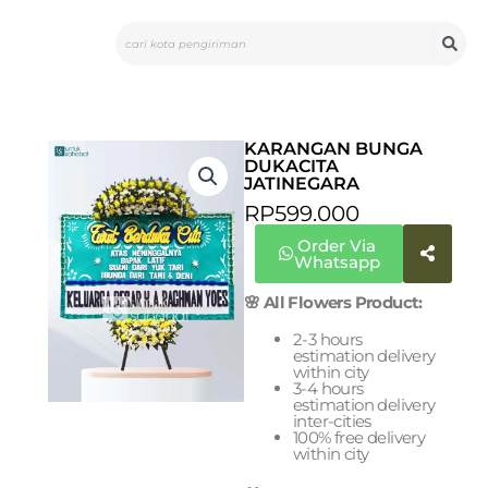
Skip
Search
to
content
KARANGAN BUNGA
DUKACITA
JATINEGARA
RP
599.000
Order Via
Whatsapp
🌸 All Flowers Product:
2-3 hours
estimation delivery
within city
3-4 hours
estimation delivery
inter-cities
100% free delivery
within city