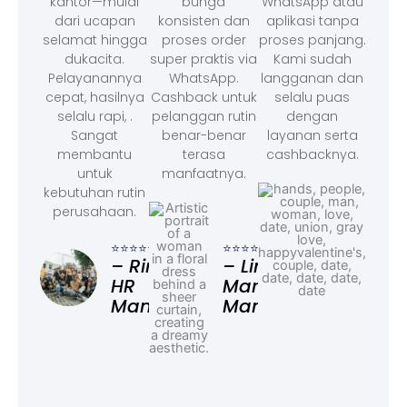
kantor—mulai
bunga
WhatsApp atau
dari ucapan
konsisten dan
aplikasi tanpa
selamat hingga
proses order
proses panjang.
dukacita.
super praktis via
Kami sudah
Pelayanannya
WhatsApp.
langganan dan
cepat, hasilnya
Cashback untuk
selalu puas
selalu rapi, .
pelanggan rutin
dengan
Sangat
benar-benar
layanan serta
membantu
terasa
cashbacknya.
untuk
manfaatnya.
kebutuhan rutin
perusahaan.
⭐⭐⭐
– F
⭐⭐⭐⭐⭐
⭐⭐⭐⭐⭐
Ad
– Rina,
– Linda,
HR
Marketing
Manager
Manager