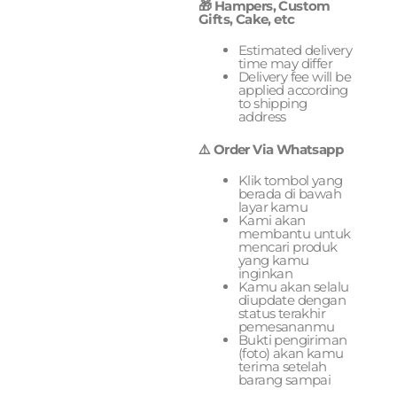
🎁 Hampers, Custom
Gifts, Cake, etc
Estimated delivery
time may differ
Delivery fee will be
applied according
to shipping
address
⚠️ Order Via Whatsapp
Klik tombol yang
berada di bawah
layar kamu
Kami akan
membantu untuk
mencari produk
yang kamu
inginkan
Kamu akan selalu
diupdate dengan
status terakhir
pemesananmu
Bukti pengiriman
(foto) akan kamu
terima setelah
barang sampai