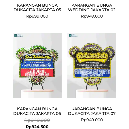
KARANGAN BUNGA
KARANGAN BUNGA
DUKACITA JAKARTA 05
WEDDING JAKARTA 02
Rp
699.000
Rp
949.000
Current
Original
price
price
is:
was:
Rp924.500.
Rp949.000.
KARANGAN BUNGA
KARANGAN BUNGA
DUKACITA JAKARTA 06
DUKACITA JAKARTA 07
Rp
949.000
Rp
949.000
Rp
924.500