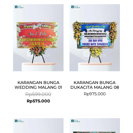
Current
Original
price
price
is:
was:
Rp575.000.
Rp599.000.
KARANGAN BUNGA
KARANGAN BUNGA
WEDDING MALANG 01
DUKACITA MALANG 08
Rp
975.000
Rp
599.000
Rp
575.000
Current
Original
Current
Original
price
price
price
price