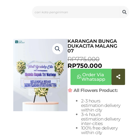
Skip
Search
to
content
KARANGAN BUNGA
DUKACITA MALANG
07
CURRENT
ORIGINAL
RP
775.000
PRICE
PRICE
RP
750.000
IS:
WAS:
Order Via
RP750.000
RP775.000
Whatsapp
All Flowers Product:
2-3 hours
estimation delivery
within city
3-4 hours
estimation delivery
inter-cities
100% free delivery
within city