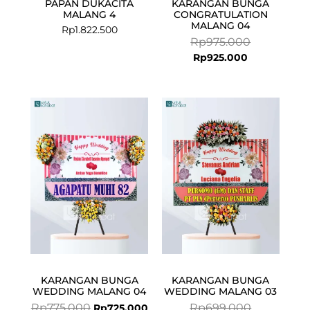
PAPAN DUKACITA
KARANGAN BUNGA
MALANG 4
CONGRATULATION
MALANG 04
Rp
1.822.500
Rp
975.000
Rp
925.000
Original
Current
Current
Original
price
price
price
price
was:
is:
is:
was:
Rp775.000.
Rp725.000.
Rp675.000.
Rp699.000.
KARANGAN BUNGA
KARANGAN BUNGA
WEDDING MALANG 04
WEDDING MALANG 03
Rp
775.000
Rp
699.000
Rp
725.000