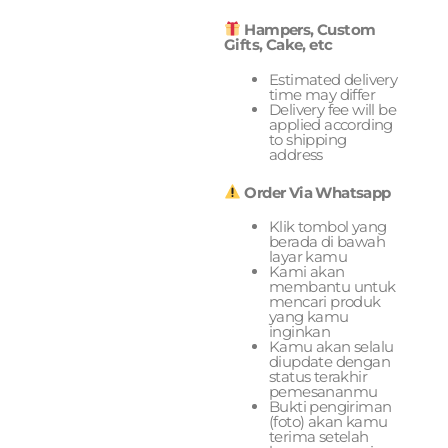
Hampers, Custom
Gifts, Cake, etc
Estimated delivery
time may differ
Delivery fee will be
applied according
to shipping
address
Order Via Whatsapp
Klik tombol yang
berada di bawah
layar kamu
Kami akan
membantu untuk
mencari produk
yang kamu
inginkan
Kamu akan selalu
diupdate dengan
status terakhir
pemesananmu
Bukti pengiriman
(foto) akan kamu
terima setelah