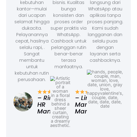
kebutuhan
bisnis. Kualitas
langsung dari
kantor—mulai
bunga
WhatsApp atau
dari ucapan
konsisten dan
aplikasi tanpa
selamat hingga
proses order
proses panjang.
dukacita.
super praktis via
Kami sudah
Pelayanannya
WhatsApp.
langganan dan
cepat, hasilnya
Cashback untuk
selalu puas
selalu rapi, .
pelanggan rutin
dengan
Sangat
benar-benar
layanan serta
membantu
terasa
cashbacknya.
untuk
manfaatnya.
kebutuhan rutin
perusahaan.
– F
Ad
– Rina,
– Linda,
HR
Marketing
Manager
Manager