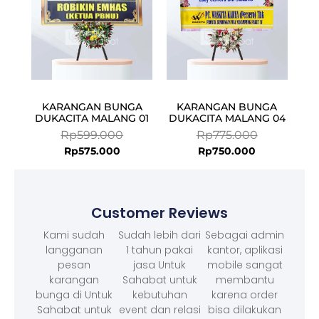
KARANGAN BUNGA
KARANGAN BUNGA
DUKACITA MALANG 01
DUKACITA MALANG 04
Rp
599.000
Rp
775.000
Rp
575.000
Rp
750.000
Customer Reviews
Kami sudah
Sudah lebih dari
Sebagai admin
langganan
1 tahun pakai
kantor, aplikasi
pesan
jasa Untuk
mobile sangat
karangan
Sahabat untuk
membantu
bunga di Untuk
kebutuhan
karena order
Sahabat untuk
event dan relasi
bisa dilakukan