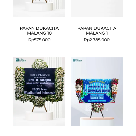
PAPAN DUKACITA
PAPAN DUKACITA
MALANG 10
MALANG 1
Rp
575.000
Rp
2.785.000
Current
Original
price
price
is:
was:
Rp925.000.
Rp975.000.