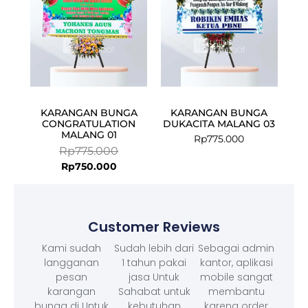
KARANGAN BUNGA
KARANGAN BUNGA
CONGRATULATION
DUKACITA MALANG 03
MALANG 01
Rp
775.000
Rp
775.000
Rp
750.000
Customer Reviews
Kami sudah
Sudah lebih dari
Sebagai admin
langganan
1 tahun pakai
kantor, aplikasi
pesan
jasa Untuk
mobile sangat
karangan
Sahabat untuk
membantu
bunga di Untuk
kebutuhan
karena order