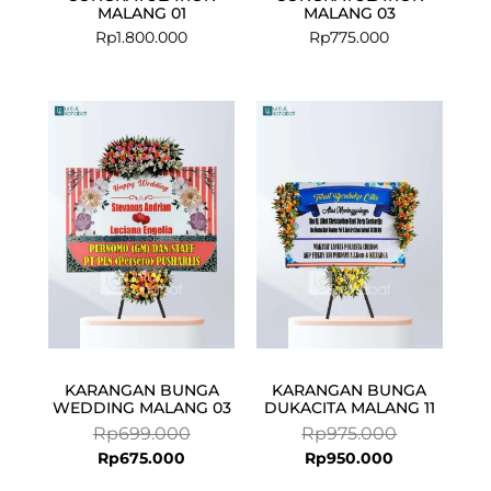
MALANG 01
MALANG 03
Rp
1.800.000
Rp
775.000
Current
Original
Current
Original
price
price
price
price
is:
was:
is:
was:
Rp675.000.
Rp699.000.
Rp950.000.
Rp975.000.
KARANGAN BUNGA
KARANGAN BUNGA
WEDDING MALANG 03
DUKACITA MALANG 11
Rp
699.000
Rp
975.000
Rp
675.000
Rp
950.000