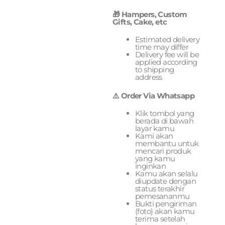
🎁 Hampers, Custom
Gifts, Cake, etc
Estimated delivery
time may differ
Delivery fee will be
applied according
to shipping
address
⚠️ Order Via Whatsapp
Klik tombol yang
berada di bawah
layar kamu
Kami akan
membantu untuk
mencari produk
yang kamu
inginkan
Kamu akan selalu
diupdate dengan
status terakhir
pemesananmu
Bukti pengiriman
(foto) akan kamu
terima setelah