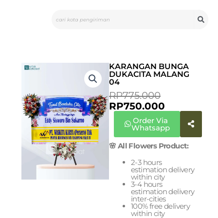
Skip
Search
to
content
KARANGAN BUNGA
DUKACITA MALANG
04
CURRENT
ORIGINAL
RP
775.000
PRICE
PRICE
RP
750.000
IS:
WAS:
Order Via
RP750.000
RP775.000
Whatsapp
🌸 All Flowers Product:
2-3 hours
estimation delivery
within city
3-4 hours
estimation delivery
inter-cities
100% free delivery
within city