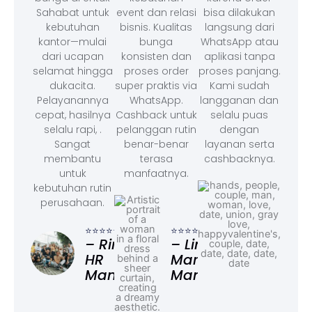
Sahabat untuk
event dan relasi
bisa dilakukan
kebutuhan
bisnis. Kualitas
langsung dari
kantor—mulai
bunga
WhatsApp atau
dari ucapan
konsisten dan
aplikasi tanpa
selamat hingga
proses order
proses panjang.
dukacita.
super praktis via
Kami sudah
Pelayanannya
WhatsApp.
langganan dan
cepat, hasilnya
Cashback untuk
selalu puas
selalu rapi, .
pelanggan rutin
dengan
Sangat
benar-benar
layanan serta
membantu
terasa
cashbacknya.
untuk
manfaatnya.
kebutuhan rutin
perusahaan.
⭐⭐⭐
– F
⭐⭐⭐⭐⭐
⭐⭐⭐⭐⭐
Ad
– Rina,
– Linda,
HR
Marketing
Manager
Manager