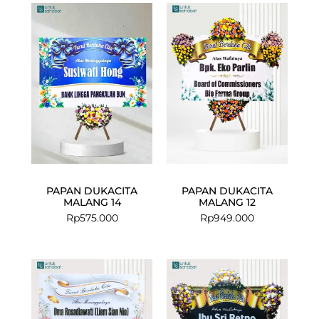
PAPAN DUKACITA
PAPAN DUKACITA
MALANG 14
MALANG 12
Rp
575.000
Rp
949.000
Current
Original
price
price
is:
was:
Rp575.000.
Rp599.000.