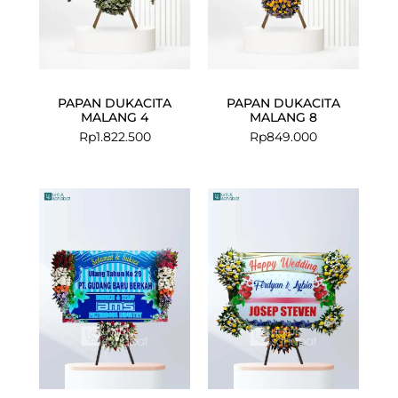
PAPAN DUKACITA
PAPAN DUKACITA
MALANG 4
MALANG 8
Rp
1.822.500
Rp
849.000
Current
Original
Current
Original
price
price
price
price
is:
was:
is:
was:
Rp925.000.
Rp975.000.
Rp1.200.000
Rp1.300.000