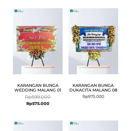
Current
Original
price
price
is:
was:
Rp575.000.
Rp599.000.
KARANGAN BUNGA
KARANGAN BUNGA
WEDDING MALANG 01
DUKACITA MALANG 08
Rp
975.000
Rp
599.000
Rp
575.000
Current
Original
Current
Original
price
price
price
price