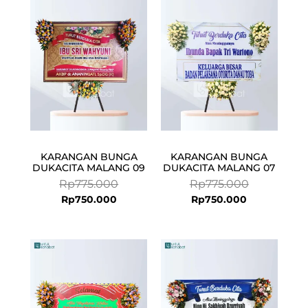
is:
was:
is:
was:
Rp750.000.
Rp775.000.
Rp750.000.
Rp775.000.
KARANGAN BUNGA
KARANGAN BUNGA
DUKACITA MALANG 09
DUKACITA MALANG 07
Rp
775.000
Rp
775.000
Rp
750.000
Rp
750.000
Current
Original
price
price
is:
was:
Rp750.000.
Rp775.000.