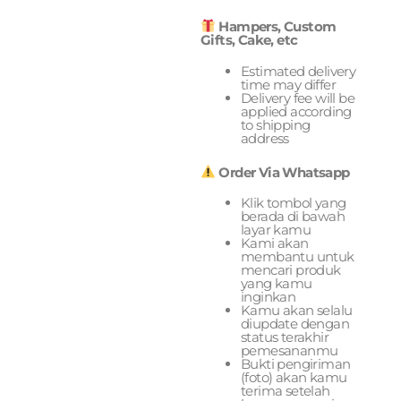
Hampers, Custom
Gifts, Cake, etc
Estimated delivery
time may differ
Delivery fee will be
applied according
to shipping
address
Order Via Whatsapp
Klik tombol yang
berada di bawah
layar kamu
Kami akan
membantu untuk
mencari produk
yang kamu
inginkan
Kamu akan selalu
diupdate dengan
status terakhir
pemesananmu
Bukti pengiriman
(foto) akan kamu
terima setelah