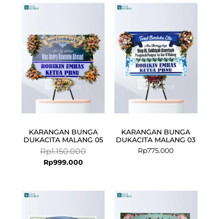
Current
Original
price
price
is:
was:
Rp999.000.
Rp1.150.000.
KARANGAN BUNGA
KARANGAN BUNGA
DUKACITA MALANG 05
DUKACITA MALANG 03
Rp
775.000
Rp
1.150.000
Rp
999.000
Current
Original
Current
Original
price
price
price
price
is:
was:
is:
was: