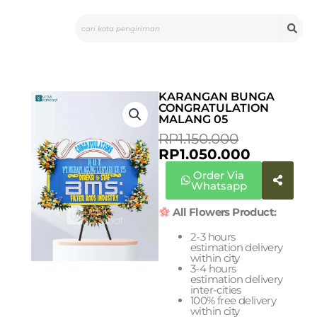
Skip
Search
to
content
KARANGAN BUNGA
CONGRATULATION
MALANG 05
ORIGINAL
CURREN
RP
1.150.000
PRICE
PRICE
RP
1.050.000
WAS:
IS:
Order Via
RP1.150.00
RP1.050.0
Whatsapp
All Flowers Product:
2-3 hours
estimation delivery
within city
3-4 hours
estimation delivery
inter-cities
100% free delivery
within city