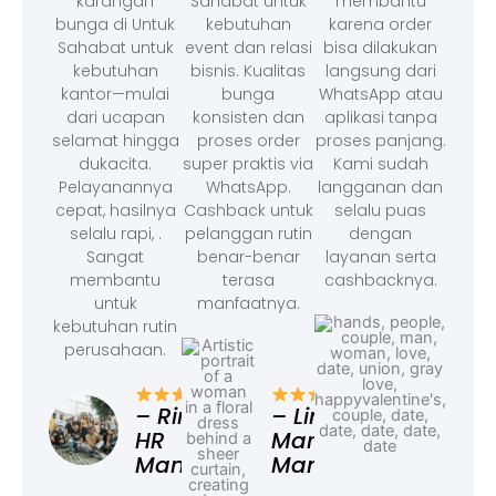
karangan
Sahabat untuk
membantu
bunga di Untuk
kebutuhan
karena order
Sahabat untuk
event dan relasi
bisa dilakukan
kebutuhan
bisnis. Kualitas
langsung dari
kantor—mulai
bunga
WhatsApp atau
dari ucapan
konsisten dan
aplikasi tanpa
selamat hingga
proses order
proses panjang.
dukacita.
super praktis via
Kami sudah
Pelayanannya
WhatsApp.
langganan dan
cepat, hasilnya
Cashback untuk
selalu puas
selalu rapi, .
pelanggan rutin
dengan
Sangat
benar-benar
layanan serta
membantu
terasa
cashbacknya.
untuk
manfaatnya.
kebutuhan rutin
perusahaan.
– F
Ad
– Rina,
– Linda,
HR
Marketing
Manager
Manager