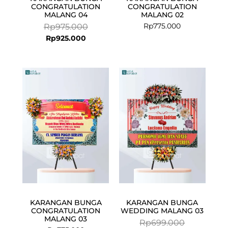
CONGRATULATION
CONGRATULATION
MALANG 04
MALANG 02
Rp
775.000
Rp
975.000
Rp
925.000
Current
Original
price
price
is:
was:
Rp675.000.
Rp699.000.
KARANGAN BUNGA
KARANGAN BUNGA
CONGRATULATION
WEDDING MALANG 03
MALANG 03
Rp
699.000