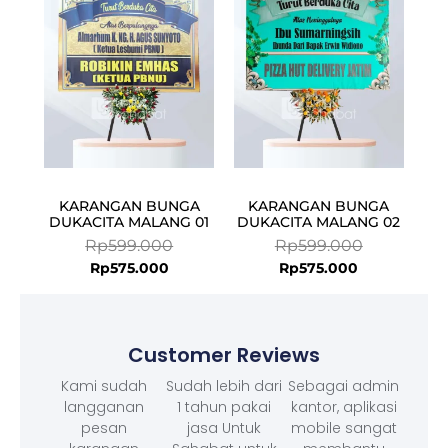
Rp575.000.
Rp599.000.
Rp575.000.
Rp599.000.
KARANGAN BUNGA
KARANGAN BUNGA
DUKACITA MALANG 01
DUKACITA MALANG 02
Rp
599.000
Rp
599.000
Rp
575.000
Rp
575.000
Customer Reviews
Kami sudah
Sudah lebih dari
Sebagai admin
langganan
1 tahun pakai
kantor, aplikasi
pesan
jasa Untuk
mobile sangat