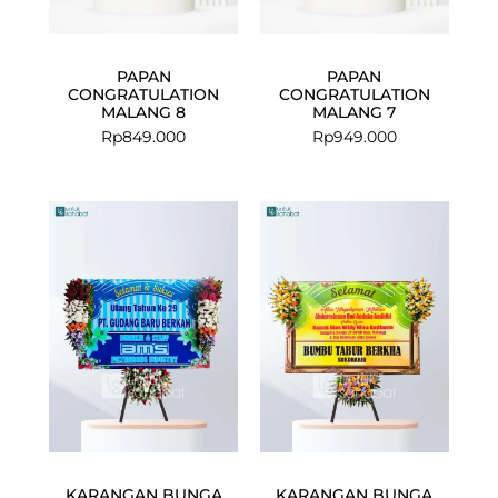
PAPAN
PAPAN
CONGRATULATION
CONGRATULATION
MALANG 8
MALANG 7
Rp
849.000
Rp
949.000
Current
Original
price
price
is:
was:
Rp925.000.
Rp975.000.
KARANGAN BUNGA
KARANGAN BUNGA