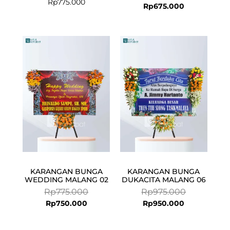
Rp
775.000
Rp
675.000
Current
Original
Current
Original
price
price
price
price
is:
was:
is:
was:
Rp750.000.
Rp775.000.
Rp950.000.
Rp975.000.
KARANGAN BUNGA
KARANGAN BUNGA
WEDDING MALANG 02
DUKACITA MALANG 06
Rp
775.000
Rp
975.000
Rp
750.000
Rp
950.000