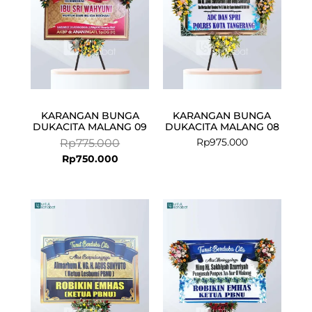
KARANGAN BUNGA
KARANGAN BUNGA
DUKACITA MALANG 09
DUKACITA MALANG 08
Rp
975.000
Rp
775.000
Rp
750.000
Current
Original
price
price
is:
was:
Rp575.000.
Rp599.000.