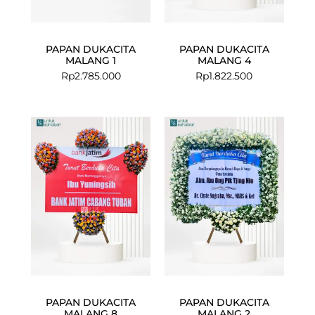
PAPAN DUKACITA
PAPAN DUKACITA
MALANG 1
MALANG 4
Rp
2.785.000
Rp
1.822.500
Current
Original
price
price
is:
was:
Rp2.875.000
Rp3.024.00
PAPAN DUKACITA
PAPAN DUKACITA
MALANG 8
MALANG 2