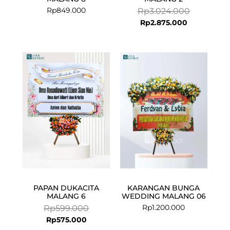
Rp
849.000
Rp
3.024.000
Rp
2.875.000
Current
Original
price
price
is:
was:
Rp575.000.
Rp599.000.
PAPAN DUKACITA
KARANGAN BUNGA
MALANG 6
WEDDING MALANG 06
Rp
1.200.000
Rp
599.000
Rp
575.000