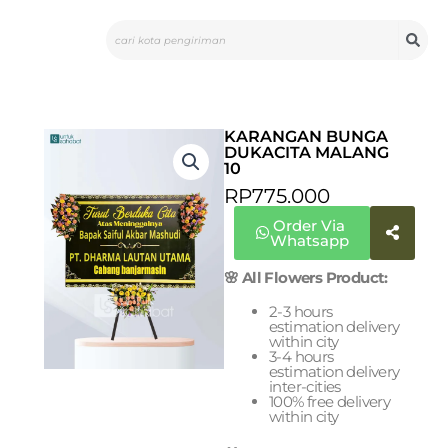
Skip
Search
to
content
KARANGAN BUNGA
DUKACITA MALANG
10
RP
775.000
Order Via
Whatsapp
🌸 All Flowers Product:
2-3 hours
estimation delivery
within city
3-4 hours
estimation delivery
inter-cities
100% free delivery
within city