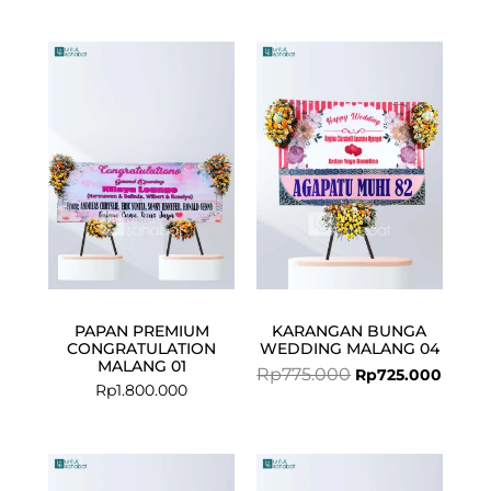
Original
Curre
price
price
was:
is:
Rp775.000.
Rp725.
PAPAN PREMIUM
KARANGAN BUNGA
CONGRATULATION
WEDDING MALANG 04
MALANG 01
Rp
775.000
Rp
725.000
Rp
1.800.000
Current
Original
Current
Original
price
price
price
price