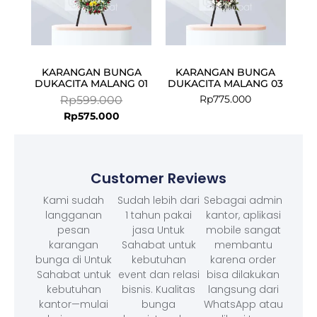
KARANGAN BUNGA
KARANGAN BUNGA
DUKACITA MALANG 01
DUKACITA MALANG 03
Rp
775.000
Rp
599.000
Rp
575.000
Customer Reviews
Kami sudah
Sudah lebih dari
Sebagai admin
langganan
1 tahun pakai
kantor, aplikasi
pesan
jasa Untuk
mobile sangat
karangan
Sahabat untuk
membantu
bunga di Untuk
kebutuhan
karena order
Sahabat untuk
event dan relasi
bisa dilakukan
kebutuhan
bisnis. Kualitas
langsung dari
kantor—mulai
bunga
WhatsApp atau