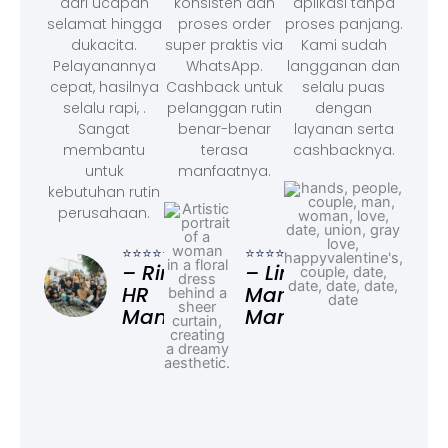
dari ucapan
konsisten dan
aplikasi tanpa
selamat hingga
proses order
proses panjang.
dukacita.
super praktis via
Kami sudah
Pelayanannya
WhatsApp.
langganan dan
cepat, hasilnya
Cashback untuk
selalu puas
selalu rapi, .
pelanggan rutin
dengan
Sangat
benar-benar
layanan serta
membantu
terasa
cashbacknya.
untuk
manfaatnya.
kebutuhan rutin
perusahaan.
⭐⭐⭐
– F
⭐⭐⭐⭐⭐
⭐⭐⭐⭐⭐
Ad
– Rina,
– Linda,
HR
Marketing
Manager
Manager