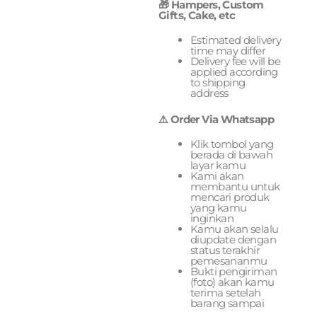
🎁 Hampers, Custom
Gifts, Cake, etc
Estimated delivery
time may differ
Delivery fee will be
applied according
to shipping
address
⚠️ Order Via Whatsapp
Klik tombol yang
berada di bawah
layar kamu
Kami akan
membantu untuk
mencari produk
yang kamu
inginkan
Kamu akan selalu
diupdate dengan
status terakhir
pemesananmu
Bukti pengiriman
(foto) akan kamu
terima setelah
barang sampai