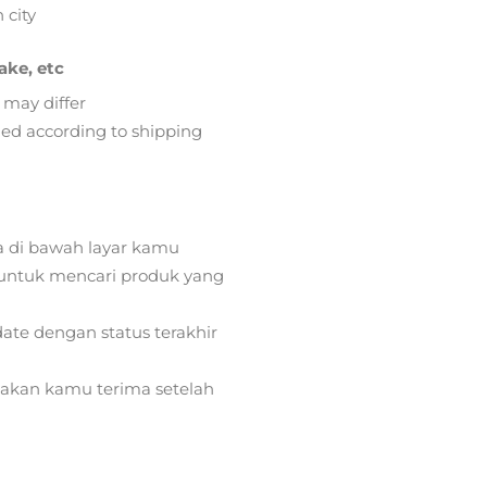
 city
ake, etc
 may differ
lied according to shipping
a di bawah layar kamu
ntuk mencari produk yang
ate dengan status terakhir
) akan kamu terima setelah