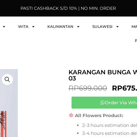
PASTI CASHBACK S/D 10% | NO MIN. ORDER
WITA
KALIMANTAN
SULAWESI
M
KARANGAN BUNGA 
03
ORIGI
RP
699.000
RP
675
PRICE
WAS:
Order Via Wh
RP699.
All Flowers Product:
2-3 hours estimation del
3-4 hours estimation deli