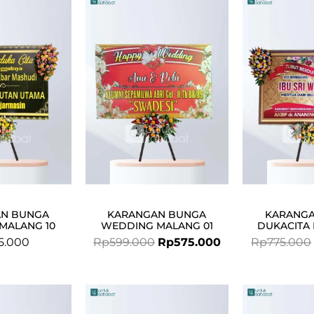
Original
Current
price
price
was:
is:
Rp599.000.
Rp575.000.
N BUNGA
KARANGAN BUNGA
KARANG
MALANG 10
WEDDING MALANG 01
DUKACITA
5.000
Rp
599.000
Rp
575.000
Rp
775.000
Original
Current
Original
Current
price
price
price
price