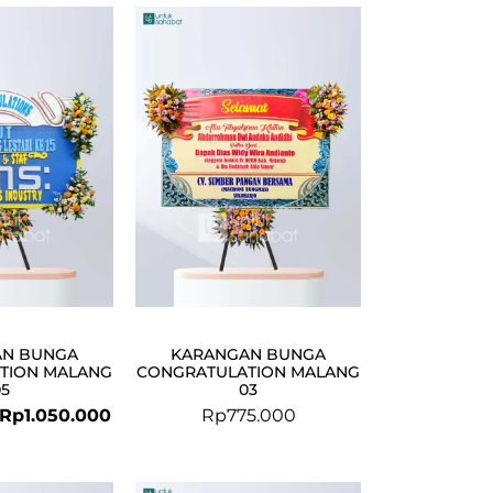
Original
Current
price
price
was:
is:
Rp1.150.000.
Rp1.050.000.
AN BUNGA
KARANGAN BUNGA
TION MALANG
CONGRATULATION MALANG
05
03
Rp
1.050.000
Rp
775.000