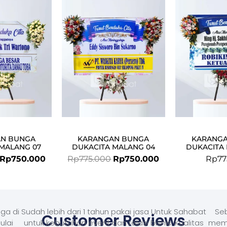
was:
is:
was:
is:
Rp775.000.
Rp750.000.
Rp775.000.
Rp750.000.
N BUNGA
KARANGAN BUNGA
KARANG
MALANG 07
DUKACITA MALANG 04
DUKACITA
Rp
750.000
Rp
775.000
Rp
750.000
Rp
77
ga di
Sudah lebih dari 1 tahun pakai jasa Untuk Sahabat
Seb
Customer Reviews
ulai
untuk kebutuhan event dan relasi bisnis. Kualitas
memb