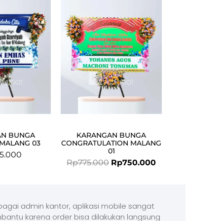
was:
is:
Rp775.000.
Rp750.000.
AN BUNGA
KARANGAN BUNGA
 MALANG 03
CONGRATULATION MALANG
01
5.000
Rp
775.000
Rp
750.000
agai admin kantor, aplikasi mobile sangat
antu karena order bisa dilakukan langsung