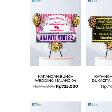
Original
Current
price
price
was:
is:
Rp775.000.
Rp725.000.
KARANGAN BUNGA
KARANGA
WEDDING MALANG 04
DUKACITA 
Rp
775.000
Rp
725.000
Rp
77