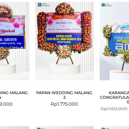
ING MALANG
PAPAN WEDDING MALANG
KARANG
4
2
CONGRATULA
9.000
Rp
1.775.000
Rp
1.150.000