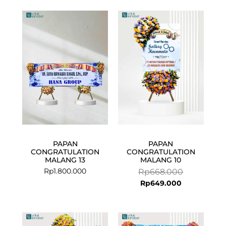
Current
Original
price
price
is:
was:
Rp649.000.
Rp668.000.
PAPAN
PAPAN
CONGRATULATION
CONGRATULATION
MALANG 13
MALANG 10
Rp
1.800.000
Rp
668.000
Rp
649.000