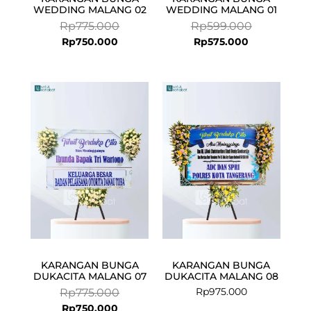
WEDDING MALANG 02
WEDDING MALANG 01
Rp
775.000
Rp
599.000
Rp
750.000
Rp
575.000
Current
Original
price
price
is:
was:
Rp750.000.
Rp775.000.
KARANGAN BUNGA
KARANGAN BUNGA
DUKACITA MALANG 07
DUKACITA MALANG 08
Rp
975.000
Rp
775.000
Rp
750.000