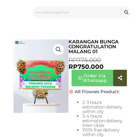
Skip
Search
to
content
KARANGAN BUNGA
CONGRATULATION
MALANG 01
CURRENT
ORIGINAL
RP
775.000
PRICE
PRICE
RP
750.000
IS:
WAS:
Order Via
RP750.000
RP775.000
Whatsapp
All Flowers Product:
2-3 hours
estimation delivery
within city
3-4 hours
estimation delivery
inter-cities
100% free delivery
within city