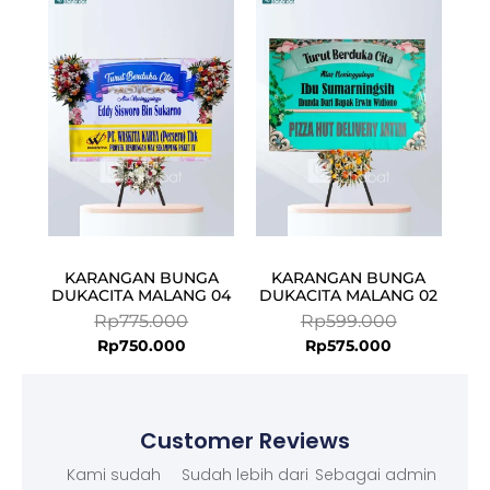
price
price
price
price
is:
was:
is:
was:
Rp750.000.
Rp775.000.
Rp575.000.
Rp599.000.
KARANGAN BUNGA
KARANGAN BUNGA
DUKACITA MALANG 04
DUKACITA MALANG 02
Rp
775.000
Rp
599.000
Rp
750.000
Rp
575.000
Customer Reviews
Kami sudah
Sudah lebih dari
Sebagai admin