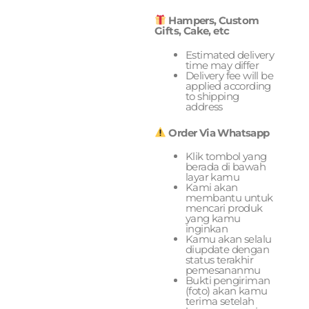
Hampers, Custom
Gifts, Cake, etc
Estimated delivery
time may differ
Delivery fee will be
applied according
to shipping
address
Order Via Whatsapp
Klik tombol yang
berada di bawah
layar kamu
Kami akan
membantu untuk
mencari produk
yang kamu
inginkan
Kamu akan selalu
diupdate dengan
status terakhir
pemesananmu
Bukti pengiriman
(foto) akan kamu
terima setelah