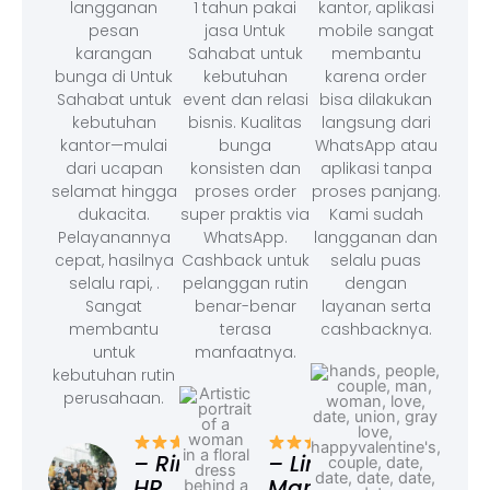
langganan
1 tahun pakai
kantor, aplikasi
pesan
jasa Untuk
mobile sangat
karangan
Sahabat untuk
membantu
bunga di Untuk
kebutuhan
karena order
Sahabat untuk
event dan relasi
bisa dilakukan
kebutuhan
bisnis. Kualitas
langsung dari
kantor—mulai
bunga
WhatsApp atau
dari ucapan
konsisten dan
aplikasi tanpa
selamat hingga
proses order
proses panjang.
dukacita.
super praktis via
Kami sudah
Pelayanannya
WhatsApp.
langganan dan
cepat, hasilnya
Cashback untuk
selalu puas
selalu rapi, .
pelanggan rutin
dengan
Sangat
benar-benar
layanan serta
membantu
terasa
cashbacknya.
untuk
manfaatnya.
kebutuhan rutin
perusahaan.
– F
Ad
– Rina,
– Linda,
HR
Marketing