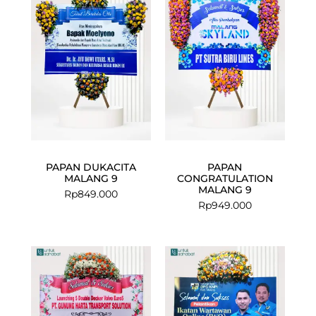
PAPAN DUKACITA
PAPAN
MALANG 9
CONGRATULATION
MALANG 9
Rp
849.000
Rp
949.000
Current
Original
price
price
is:
was:
Rp675.000.
Rp699.000.