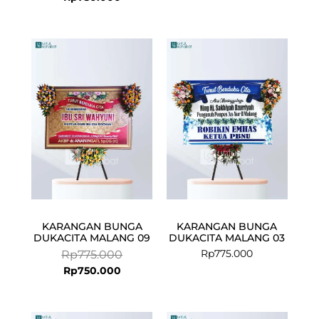
Current
Original
price
price
is:
was:
Rp750.000.
Rp775.000.
KARANGAN BUNGA
KARANGAN BUNGA
DUKACITA MALANG 09
DUKACITA MALANG 03
Rp
775.000
Rp
775.000
Rp
750.000
Current
Original
Current
Original