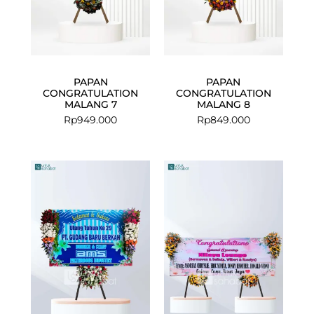
PAPAN
PAPAN
CONGRATULATION
CONGRATULATION
MALANG 7
MALANG 8
Rp
949.000
Rp
849.000
Current
Original
price
price
is:
was:
Rp925.000.
Rp975.000.