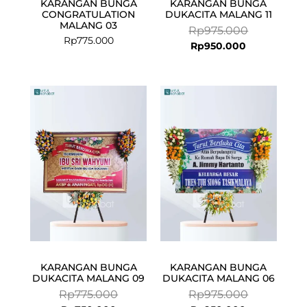
KARANGAN BUNGA
KARANGAN BUNGA
CONGRATULATION
DUKACITA MALANG 11
MALANG 03
Rp
975.000
Rp
775.000
Rp
950.000
Current
Original
Current
Original
price
price
price
price
is:
was:
is:
was:
Rp750.000.
Rp775.000.
Rp950.000.
Rp975.000.
KARANGAN BUNGA
KARANGAN BUNGA
DUKACITA MALANG 09
DUKACITA MALANG 06
Rp
775.000
Rp
975.000