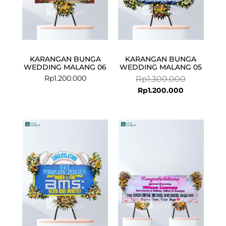
KARANGAN BUNGA
KARANGAN BUNGA
WEDDING MALANG 06
WEDDING MALANG 05
Rp
1.200.000
Rp
1.300.000
Rp
1.200.000
Current
Original
price
price
is:
was:
Rp1.050.000.
Rp1.150.000.