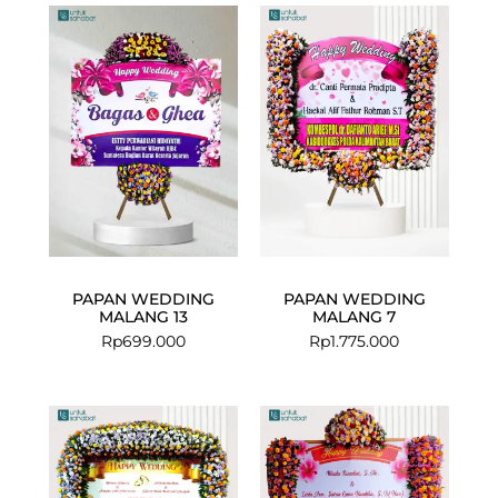
PAPAN WEDDING
PAPAN WEDDING
MALANG 13
MALANG 7
Rp
699.000
Rp
1.775.000
Current
Original
price
price
is:
was:
Rp2.899.000.
Rp3.024.000.