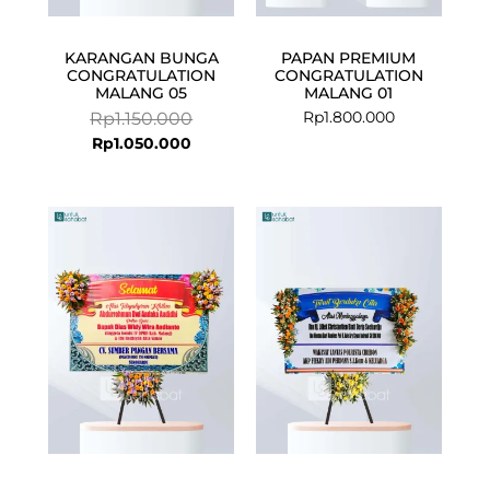
KARANGAN BUNGA
PAPAN PREMIUM
CONGRATULATION
CONGRATULATION
MALANG 05
MALANG 01
Rp
1.800.000
Rp
1.150.000
Rp
1.050.000
Current
Original
price
price
is:
was:
Rp950.000.
Rp975.000.