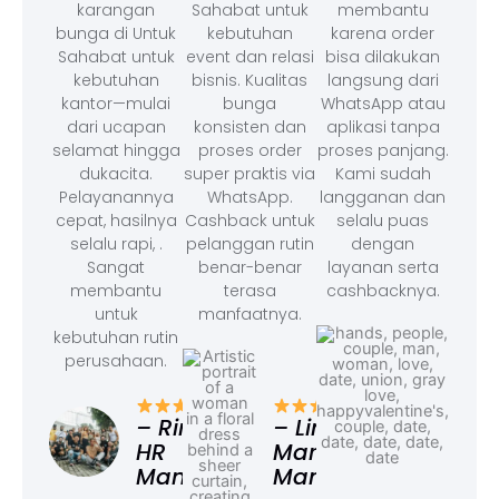
karangan
Sahabat untuk
membantu
bunga di Untuk
kebutuhan
karena order
Sahabat untuk
event dan relasi
bisa dilakukan
kebutuhan
bisnis. Kualitas
langsung dari
kantor—mulai
bunga
WhatsApp atau
dari ucapan
konsisten dan
aplikasi tanpa
selamat hingga
proses order
proses panjang.
dukacita.
super praktis via
Kami sudah
Pelayanannya
WhatsApp.
langganan dan
cepat, hasilnya
Cashback untuk
selalu puas
selalu rapi, .
pelanggan rutin
dengan
Sangat
benar-benar
layanan serta
membantu
terasa
cashbacknya.
untuk
manfaatnya.
kebutuhan rutin
perusahaan.
– F
Ad
– Rina,
– Linda,
HR
Marketing
Manager
Manager