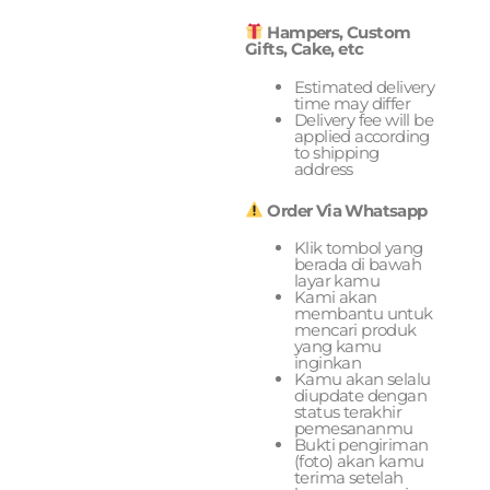
Hampers, Custom
Gifts, Cake, etc
Estimated delivery
time may differ
Delivery fee will be
applied according
to shipping
address
Order Via Whatsapp
Klik tombol yang
berada di bawah
layar kamu
Kami akan
membantu untuk
mencari produk
yang kamu
inginkan
Kamu akan selalu
diupdate dengan
status terakhir
pemesananmu
Bukti pengiriman
(foto) akan kamu
terima setelah