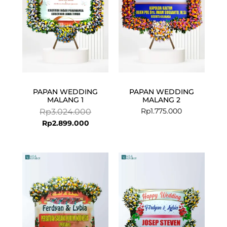
PAPAN WEDDING
PAPAN WEDDING
MALANG 1
MALANG 2
Rp
1.775.000
Rp
3.024.000
Rp
2.899.000
Current
Original
price
price
is:
was:
Rp1.200.000
Rp1.300.000