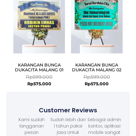
is:
was:
is:
was:
Rp575.000.
Rp599.000.
Rp575.000.
Rp599.000.
KARANGAN BUNGA
KARANGAN BUNGA
DUKACITA MALANG 01
DUKACITA MALANG 02
Rp
599.000
Rp
599.000
Rp
575.000
Rp
575.000
Customer Reviews
Kami sudah
Sudah lebih dari
Sebagai admin
langganan
1 tahun pakai
kantor, aplikasi
pesan
jasa Untuk
mobile sangat