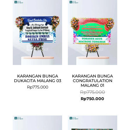
Current
Original
price
price
is:
was:
Rp750.000.
Rp775.000.
KARANGAN BUNGA
KARANGAN BUNGA
DUKACITA MALANG 03
CONGRATULATION
MALANG 01
Rp
775.000
Rp
775.000
Rp
750.000
Current
Original
Current
Original
price
price
price
price