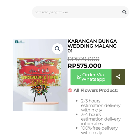
Skip
Search
to
content
KARANGAN BUNGA
WEDDING MALANG
01
CURRENT
ORIGINAL
RP
599.000
PRICE
PRICE
RP
575.000
IS:
WAS:
Order Via
RP575.000.
RP599.000
Whatsapp
All Flowers Product:
2-3 hours
estimation delivery
within city
3-4 hours
estimation delivery
inter-cities
100% free delivery
within city