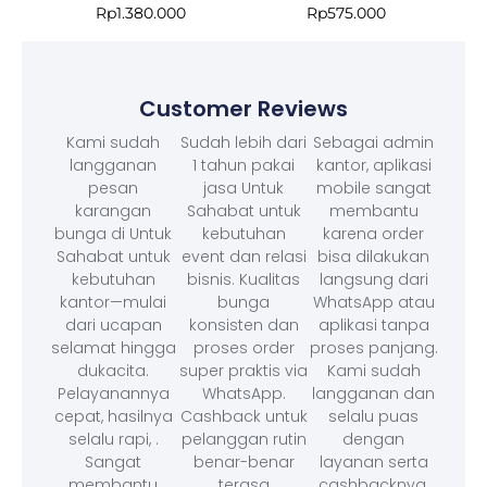
Rp
1.380.000
Rp
575.000
Customer Reviews
Kami sudah
Sudah lebih dari
Sebagai admin
langganan
1 tahun pakai
kantor, aplikasi
pesan
jasa Untuk
mobile sangat
karangan
Sahabat untuk
membantu
bunga di Untuk
kebutuhan
karena order
Sahabat untuk
event dan relasi
bisa dilakukan
kebutuhan
bisnis. Kualitas
langsung dari
kantor—mulai
bunga
WhatsApp atau
dari ucapan
konsisten dan
aplikasi tanpa
selamat hingga
proses order
proses panjang.
dukacita.
super praktis via
Kami sudah
Pelayanannya
WhatsApp.
langganan dan
cepat, hasilnya
Cashback untuk
selalu puas
selalu rapi, .
pelanggan rutin
dengan
Sangat
benar-benar
layanan serta
membantu
terasa
cashbacknya.