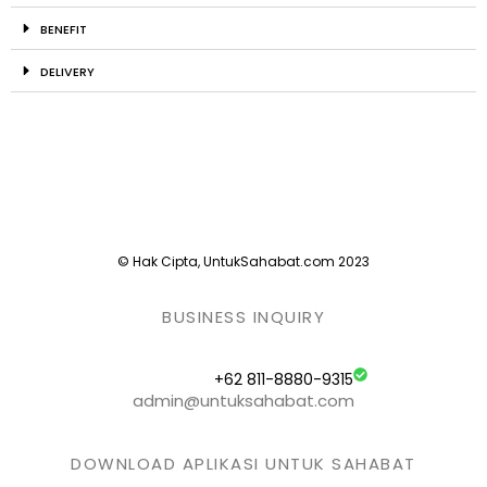
BENEFIT
DELIVERY
© Hak Cipta, UntukSahabat.com 2023
BUSINESS INQUIRY
+62 811-8880-9315
admin@untuksahabat.com
DOWNLOAD APLIKASI UNTUK SAHABAT