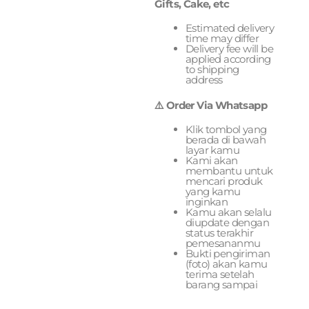
Gifts, Cake, etc
Estimated delivery
time may differ
Delivery fee will be
applied according
to shipping
address
⚠️ Order Via Whatsapp
Klik tombol yang
berada di bawah
layar kamu
Kami akan
membantu untuk
mencari produk
yang kamu
inginkan
Kamu akan selalu
diupdate dengan
status terakhir
pemesananmu
Bukti pengiriman
(foto) akan kamu
terima setelah
barang sampai