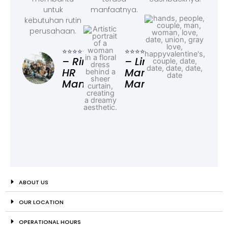
untuk
manfaatnya.
kebutuhan rutin
perusahaan.
⭐⭐⭐
– F
⭐⭐⭐⭐⭐
⭐⭐⭐⭐⭐
Ad
– Rina,
– Linda,
HR
Marketing
Manager
Manager
ABOUT US
OUR LOCATION
OPERATIONAL HOURS