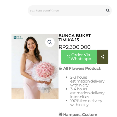
Skip
Search
to
content
BUNGA BUKET
TIMIKA 15
RP
2.300.000
Order Via
Whatsapp
🌸 All Flowers Product:
2-3 hours
estimation delivery
within city
3-4 hours
estimation delivery
inter-cities
100% free delivery
within city
🎁 Hampers, Custom