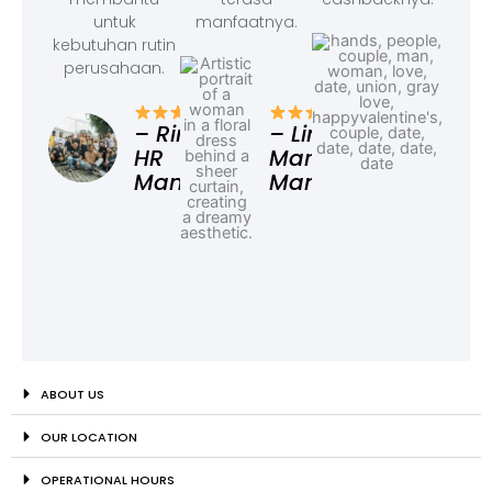
untuk
manfaatnya.
kebutuhan rutin
perusahaan.
– F
Ad
– Rina,
– Linda,
HR
Marketing
Manager
Manager
ABOUT US
OUR LOCATION
OPERATIONAL HOURS