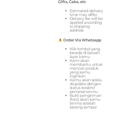
Gifts, Cake, etc
Estimated delivery
time may differ
Delivery fee will be
applied according
to shipping
address
Order Via Whatsapp
Klik tombol yang
berada di bawah
layar kamu
Kami akan
membantu untuk
mencari produk
yang kamu
inginkan
Kamu akan selalu
diupdate dengan
status terakhir
pemesananmu
Bukti pengiriman
(foto) akan kamu
terima setelah
barang sampai