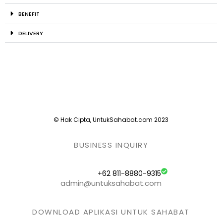
BENEFIT
DELIVERY
© Hak Cipta, UntukSahabat.com 2023
BUSINESS INQUIRY
+62 811-8880-9315
admin@untuksahabat.com
DOWNLOAD APLIKASI UNTUK SAHABAT