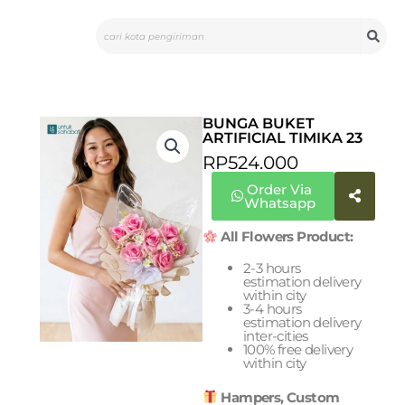
Skip
Search
to
content
BUNGA BUKET
ARTIFICIAL TIMIKA 23
RP
524.000
Order Via
Whatsapp
All Flowers Product:
2-3 hours
estimation delivery
within city
3-4 hours
estimation delivery
inter-cities
100% free delivery
within city
Hampers, Custom