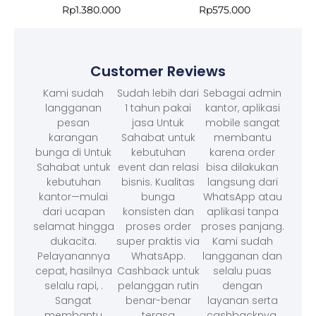
Rp
1.380.000
Rp
575.000
Customer Reviews
Kami sudah
Sudah lebih dari
Sebagai admin
langganan
1 tahun pakai
kantor, aplikasi
pesan
jasa Untuk
mobile sangat
karangan
Sahabat untuk
membantu
bunga di Untuk
kebutuhan
karena order
Sahabat untuk
event dan relasi
bisa dilakukan
kebutuhan
bisnis. Kualitas
langsung dari
kantor—mulai
bunga
WhatsApp atau
dari ucapan
konsisten dan
aplikasi tanpa
selamat hingga
proses order
proses panjang.
dukacita.
super praktis via
Kami sudah
Pelayanannya
WhatsApp.
langganan dan
cepat, hasilnya
Cashback untuk
selalu puas
selalu rapi, .
pelanggan rutin
dengan
Sangat
benar-benar
layanan serta
membantu
terasa
cashbacknya.