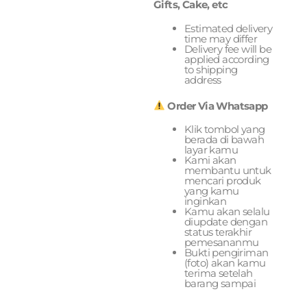
Gifts, Cake, etc
Estimated delivery
time may differ
Delivery fee will be
applied according
to shipping
address
Order Via Whatsapp
Klik tombol yang
berada di bawah
layar kamu
Kami akan
membantu untuk
mencari produk
yang kamu
inginkan
Kamu akan selalu
diupdate dengan
status terakhir
pemesananmu
Bukti pengiriman
(foto) akan kamu
terima setelah
barang sampai