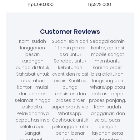
Rp
1.380.000
Rp
575.000
Customer Reviews
Kami sudah
Sudah lebih dari
Sebagai admin
langganan
1 tahun pakai
kantor, aplikasi
pesan
jasa Untuk
mobile sangat
karangan
Sahabat untuk
membantu
bunga di Untuk
kebutuhan
karena order
Sahabat untuk
event dan relasi
bisa dilakukan
kebutuhan
bisnis. Kualitas
langsung dari
kantor—mulai
bunga
WhatsApp atau
dari ucapan
konsisten dan
aplikasi tanpa
selamat hingga
proses order
proses panjang.
dukacita.
super praktis via
Kami sudah
Pelayanannya
WhatsApp.
langganan dan
cepat, hasilnya
Cashback untuk
selalu puas
selalu rapi, .
pelanggan rutin
dengan
Sangat
benar-benar
layanan serta
membantu
terasa
cashbacknya.