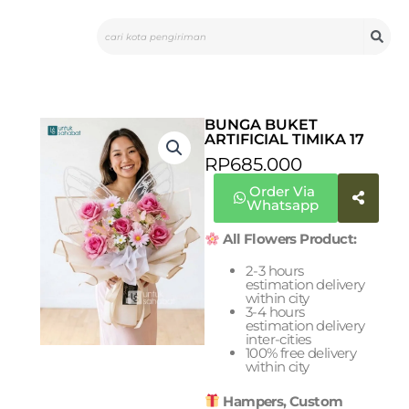
Skip
Search
to
content
BUNGA BUKET
ARTIFICIAL TIMIKA 17
RP
685.000
Order Via
Whatsapp
All Flowers Product:
2-3 hours
estimation delivery
within city
3-4 hours
estimation delivery
inter-cities
100% free delivery
within city
Hampers, Custom