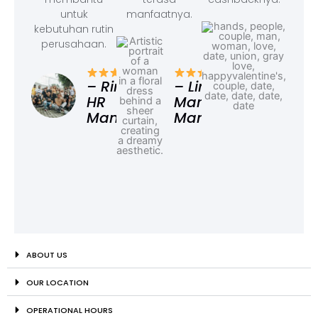
untuk
manfaatnya.
kebutuhan rutin
perusahaan.
– F
Ad
– Rina,
– Linda,
HR
Marketing
Manager
Manager
ABOUT US
OUR LOCATION
OPERATIONAL HOURS