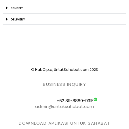
BENEFIT
DELIVERY
© Hak Cipta, UntukSahabat.com 2023
BUSINESS INQUIRY
+62 811-8880-9315
admin@untuksahabat.com
DOWNLOAD APLIKASI UNTUK SAHABAT